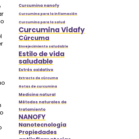
e
Curcumina nanofy
ar
Curcumina para la inflamación
mo
Curcumina para la salud
Curcumina Vidafy
l
Cúrcuma
er
Envejecimiento saludable
Estilo de vida
saludable
Estrés oxidativo
Extracto de cúrcuma
mo
Gotas de curcumina
Medicina natural
Métodos naturales de
n
tratamiento
co
NANOFY
Nanotecnología
o
Propiedades