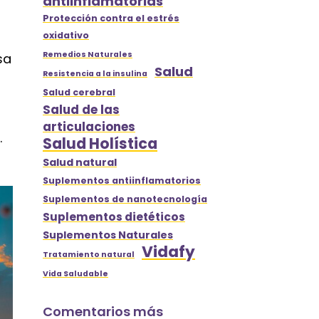
antiinflamatorias
o
Protección contra el estrés
oxidativo
Remedios Naturales
sa
Salud
Resistencia a la insulina
Salud cerebral
Salud de las
articulaciones
.
Salud Holística
Salud natural
Suplementos antiinflamatorios
Suplementos de nanotecnología
Suplementos dietéticos
Suplementos Naturales
Vidafy
Tratamiento natural
Vida Saludable
Comentarios más