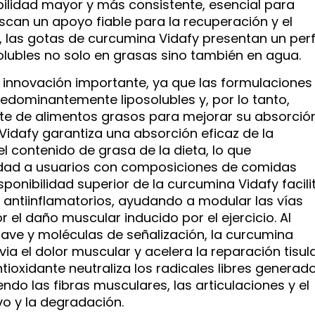
ilidad mayor y más consistente, esencial para
scan un apoyo fiable para la recuperación y el
, las gotas de curcumina Vidafy presentan un perfi
solubles no solo en grasas sino también en agua.
 innovación importante, ya que las formulaciones
edominantemente liposolubles y, por lo tanto,
te de alimentos grasos para mejorar su absorción
Vidafy garantiza una absorción eficaz de la
 contenido de grasa de la dieta, lo que
idad a usuarios con composiciones de comidas
sponibilidad superior de la curcumina Vidafy facili
s antiinflamatorios, ayudando a modular las vías
el daño muscular inducido por el ejercicio. Al
clave y moléculas de señalización, la curcumina
via el dolor muscular y acelera la reparación tisula
oxidante neutraliza los radicales libres generad
endo las fibras musculares, las articulaciones y el
vo y la degradación.