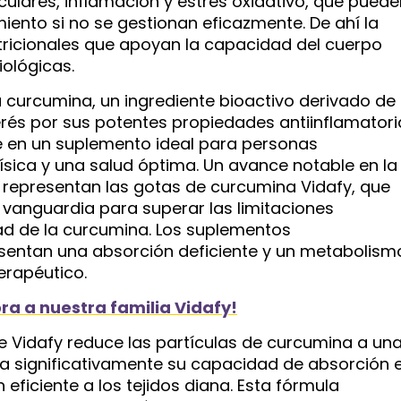
ares, inflamación y estrés oxidativo, que puede
miento si no se gestionan eficazmente. De ahí la
tricionales que apoyan la capacidad del cuerpo
ológicas.
a curcumina, un ingrediente bioactivo derivado de 
rés por sus potentes propiedades antiinflamatori
rte en un suplemento ideal para personas
sica y una salud óptima. Un avance notable en la
representan las gotas de curcumina Vidafy, que
vanguardia para superar las limitaciones
dad de la curcumina. Los suplementos
sentan una absorción deficiente y un metabolism
terapéutico.
ra a nuestra familia Vidafy!
e Vidafy reduce las partículas de curcumina a un
ra significativamente su capacidad de absorción 
n eficiente a los tejidos diana. Esta fórmula