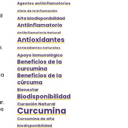
Agentes antiinflamatorios
Alivio de la inflamación
l
Alta biodisponibilidad
Antiinflamatorio
Antiinflamatorio Natural
Antioxidantes
.
Antioxidantes naturales
Apoyo inmunológico
Beneficios de la
curcumina
ta
Beneficios de la
cúrcuma
Bienestar
Biodisponibilidad
r.
Curación Natural
Curcumina
os
Curcumina de alta
biodisponibilidad