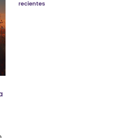
recientes
a
n