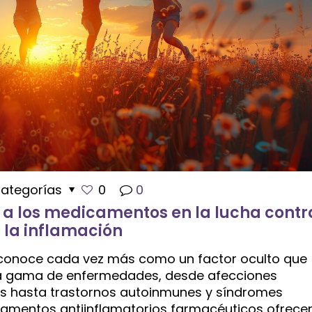
ategorías
0
0
l a los medicamentos en la lucha contr
la inflamación
reconoce cada vez más como un factor oculto que
ia gama de enfermedades, desde afecciones
tis hasta trastornos autoinmunes y síndromes
icamentos antiinflamatorios farmacéuticos ofrece