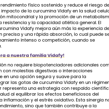
rendimiento físico sostenido y reduce el riesgo d
 impacto de la curcumina Vidafy en la salud celul
ción mitocondrial y la promoción de un metabolis
a resistencia y la capacidad atlética general. El
urcumina Vidafy mejora aún más la experiencia de
ón precisa y una rápida absorción, lo cual puede s
enamiento intenso o competición, cuando se
.
ra a nuestra familia Vidafy!
ión no requiere biopotenciadores adicionales co
n con molestias digestivas o interacciones
te en una opción segura y suave para la
egrar las gotas de curcumina Vidafy en un régime
ar representa una estrategia con respaldo científi
alud al equilibrar los efectos beneficiosos del
la inflamación y el estrés oxidativo. Esta sinergia n
endimiento, sino que también contribuye a la