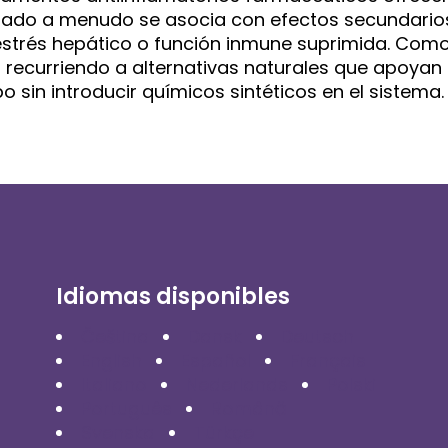
ongado a menudo se asocia con efectos secundario
estrés hepático o función inmune suprimida. Com
recurriendo a alternativas naturales que apoyan 
 sin introducir químicos sintéticos en el sistema.
Idiomas disponibles
Čeština
Dansk
Deutsch
English
Español
Français
Italiano
Nederlands
Polski
Português
Română
Svenska
Türkçe