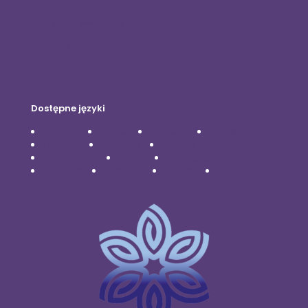
Polityka prywatności
Zastrzeżenie
Dostępne języki
Čeština
Dansk
Deutsch
English
Español
Français
Italiano
Nederlands
Polski
Português
Română
Svenska
Türkçe
Українська