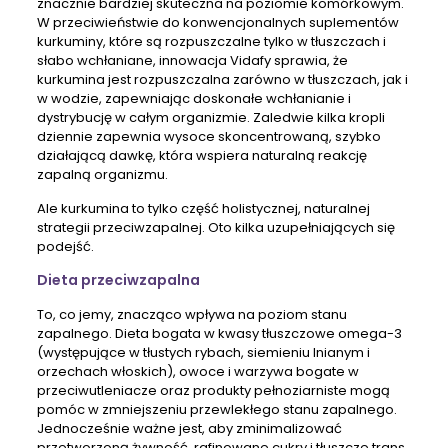
znacznie bardziej skuteczna na poziomie komórkowym.
W przeciwieństwie do konwencjonalnych suplementów
kurkuminy, które są rozpuszczalne tylko w tłuszczach i
słabo wchłaniane, innowacja Vidafy sprawia, że ​​
kurkumina jest rozpuszczalna zarówno w tłuszczach, jak i
w wodzie, zapewniając doskonałe wchłanianie i
dystrybucję w całym organizmie. Zaledwie kilka kropli
dziennie zapewnia wysoce skoncentrowaną, szybko
działającą dawkę, która wspiera naturalną reakcję
zapalną organizmu.
Ale kurkumina to tylko część holistycznej, naturalnej
strategii przeciwzapalnej. Oto kilka uzupełniających się
podejść.
Dieta przeciwzapalna
To, co jemy, znacząco wpływa na poziom stanu
zapalnego. Dieta bogata w kwasy tłuszczowe omega-3
(występujące w tłustych rybach, siemieniu lnianym i
orzechach włoskich), owoce i warzywa bogate w
przeciwutleniacze oraz produkty pełnoziarniste mogą
pomóc w zmniejszeniu przewlekłego stanu zapalnego.
Jednocześnie ważne jest, aby zminimalizować
przetworzoną żywność, rafinowane cukry i tłuszcze trans,