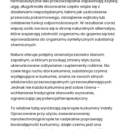
farmaceutyczne leki przeciwzapalne zapewniają szybką
ulgę, długotrwałe stosowanie często wiąże się z
działaniami niepożądanymi, takimi jak uszkodzenie
przewodu pokarmowego, obciążenie wątroby lub
osłabienie funkcji odpornościowych. W rezultacie coraz
więcej osób zwraca się w stronę naturalnych alternatyw,
które wspierają zdolność organizmu do gojenia się bez
wprowadzania do organizmu syntetycznych substancji
chemicznych.
Natura oferuje potężny arsenał przeciwko stanom
zapalnym, w którym przodują zmiany stylu życia,
ukierunkowane odżywianie i suplementy roślinne. Na
czele tego ruchu stoi kurkumina, substancja czynna
występująca w kurkumie, znana ze swoich silnych
właściwości przeciwzapalnych i przeciwutleniających.
Jednak nie każda kurkumina jest sobie równa –
wchłanianie tradycyjnie stanowiło wyzwanie,
ograniczając jej potencjał terapeutyczny.
To właśnie tutaj wyróżniają się krople kurkuminy Vidafy.
Opracowane przy użyciu zaawansowanej
nanotechnologii krople te radykalnie poprawiają
biodostępność kurkuminy, dzięki czemu jest ona