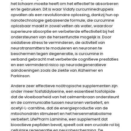
het lichaam moeite heeft om het effectief te absorberen
en te gebruiken. Dit is waar Vidafy curcuminedruppels
opvallen als een revolutionaire oplossing, dankzij hun op
nanotechnologie gebaseerde formule, die curcumine
oplosbaar maakt in zowel vetten als water, waardoor
superieure absorptie en verbeterde effectiviteit bij het
ondersteunen van de hersenfunctie mogelijk is. Door
oxidatieve stress te verminderen, de activiteit van
neurotransmitters te moduleren en neuronen te
beschermen tegen degeneratie, is curcumine in
verband gebracht met verbeterde cognitieve prestaties
en een verminderd risico op neurodegeneratieve
aandoeningen zoals de ziekte van Alzheimer en
Parkinson.
Andere zeer effectieve noötropische supplementen zijn
onder meer fosfatidylserine, een essentieel fosfolipide
dat de vloeibaarheid van het celmembraan ondersteunt
en de communicatie tussen neuronen verbetert, en
acetyl-L-carnitine, dat de energieproductie van de
mitochondriën stimuleert en het hersenmetabolisme
verbetert. LifePharm Laminine, een supplement dat
bioactieve peptiden bevat, speelt ook een cruciale rol bij
cellulaire regeneratie en neurobescherming. De