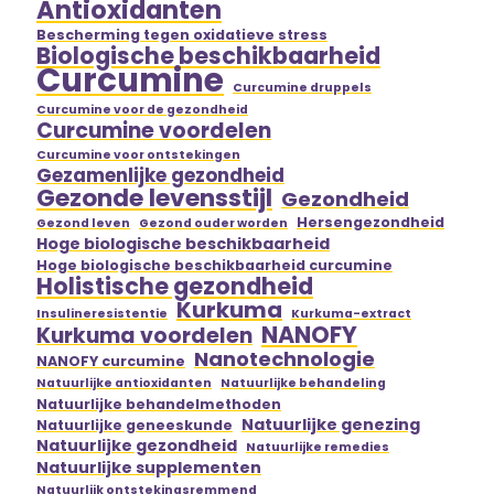
Antioxidanten
Bescherming tegen oxidatieve stress
Biologische beschikbaarheid
Curcumine
Curcumine druppels
Curcumine voor de gezondheid
Curcumine voordelen
Curcumine voor ontstekingen
Gezamenlijke gezondheid
Gezonde levensstijl
Gezondheid
Hersengezondheid
Gezond leven
Gezond ouder worden
Hoge biologische beschikbaarheid
Hoge biologische beschikbaarheid curcumine
Holistische gezondheid
Kurkuma
Insulineresistentie
Kurkuma-extract
NANOFY
Kurkuma voordelen
Nanotechnologie
NANOFY curcumine
Natuurlijke antioxidanten
Natuurlijke behandeling
Natuurlijke behandelmethoden
Natuurlijke genezing
Natuurlijke geneeskunde
Natuurlijke gezondheid
Natuurlijke remedies
Natuurlijke supplementen
Natuurlijk ontstekingsremmend