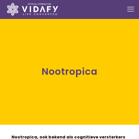
Nootropica
Nootropica,
ook bekend als cognitieve versterkers