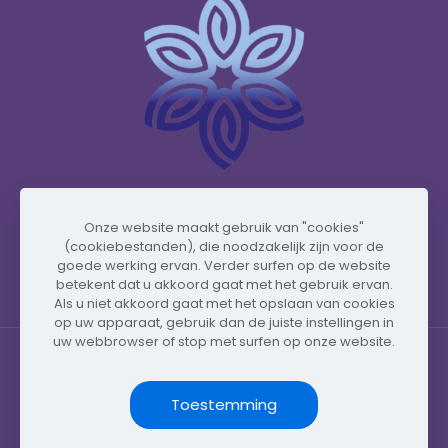
www.vidafyglobal.com
Onze website maakt gebruik van "cookies"
(cookiebestanden), die noodzakelijk zijn voor de
goede werking ervan. Verder surfen op de website
betekent dat u akkoord gaat met het gebruik ervan.
Als u niet akkoord gaat met het opslaan van cookies
op uw apparaat, gebruik dan de juiste instellingen in
uw webbrowser of stop met surfen op onze website.
Toestemming
© Copyright 2026 by Vidafy.blog