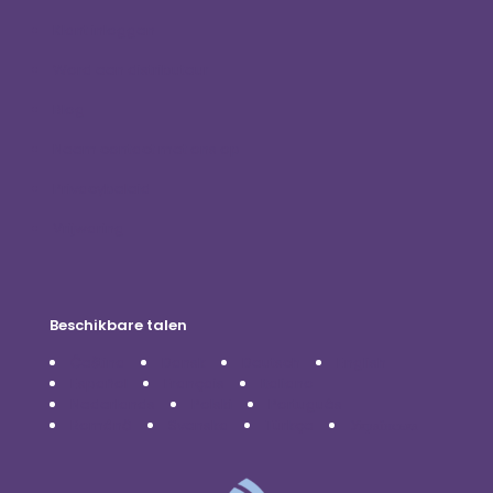
Klant inloggen
Word een distributeur
Blog
Neem contact met ons op
Privacybeleid
Vrijwaring
Beschikbare talen
Čeština
Dansk
Deutsch
English
Español
Français
Italiano
Nederlands
Polski
Português
Română
Svenska
Türkçe
Українська