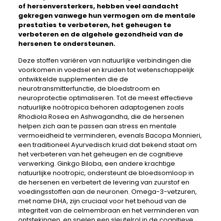
of hersenversterkers, hebben veel aandacht
gekregen vanwege hun vermogen om de mentale
prestaties te verbeteren, het geheugen te
verbeteren en de algehele gezondheid van de
hersenen te ondersteunen.
Deze stoffen variëren van natuurlijke verbindingen die
voorkomen in voedsel en kruiden tot wetenschappelijk
ontwikkelde supplementen die de
neurotransmitterfunctie, de bloedstroom en
neuroprotectie optimaliseren. Tot de meest effectieve
natuurlijke noötropica behoren adaptogenen zoals
Rhodiola Rosea en Ashwagandha, die de hersenen
helpen zich aan te passen aan stress en mentale
vermoeidheid te verminderen, evenals Bacopa Monnieri,
een traditioneel Ayurvedisch kruid dat bekend staat om
het verbeteren van het geheugen en de cognitieve
verwerking. Ginkgo Biloba, een andere krachtige
natuurlijke nootropic, ondersteunt de bloedsomloop in
de hersenen en verbetert de levering van zuurstof en
voedingsstoffen aan de neuronen. Omega-3-vetzuren,
met name DHA, zijn cruciaal voor het behoud van de
integriteit van de celmembraan en het verminderen van
ontstekingen, en spelen een sleutelrol in de cognitieve