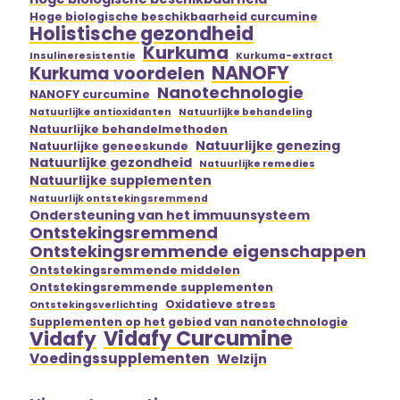
Hoge biologische beschikbaarheid curcumine
Holistische gezondheid
Kurkuma
Insulineresistentie
Kurkuma-extract
NANOFY
Kurkuma voordelen
Nanotechnologie
NANOFY curcumine
Natuurlijke antioxidanten
Natuurlijke behandeling
Natuurlijke behandelmethoden
Natuurlijke genezing
Natuurlijke geneeskunde
Natuurlijke gezondheid
Natuurlijke remedies
Natuurlijke supplementen
Natuurlijk ontstekingsremmend
Ondersteuning van het immuunsysteem
Ontstekingsremmend
Ontstekingsremmende eigenschappen
Ontstekingsremmende middelen
Ontstekingsremmende supplementen
Oxidatieve stress
Ontstekingsverlichting
Supplementen op het gebied van nanotechnologie
Vidafy Curcumine
Vidafy
Voedingssupplementen
Welzijn