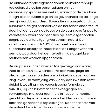
De antioxiderende eigenschappen neutraliseren vrije
radicalen, die cellen beschadigen en het
verouderingsproces versnellen, waardoor de cellulaire
integriteit behouden blijft en de gezondheid op de lange
termijn wordt bevorderd. Bovendien is aangetoond dat
curcumine de gezondheid van de hersenen ondersteunt
door het geheugen, de focus en de cognitieve functie te
verbeteren, waardoor het risico op leeftijdsgebonden
cognitieve achteruitgang wordt verminderd. De
vloeibare vorm van NANOFY zorgt niet alleen voor
superieure absorptie, maar biedt ook ongeëvenaard
gemak, waardoor het gemakkelijk in de dagelijkse
routines kan worden opgenomen.
De druppels kunnen worden toegevoegd aan water,
thee of smoothies, waardoor ze een veelzijdige en
plezierige manier bieden om prioriteit te geven aan een
lang leven. De toewijding van Vidafy aan kwaliteit komt
duidelijk tot uiting in de veganistische formule van
NANOFY, vrij van kunstmatige toevoegingen en
vervaardigd met duurzaamheid in het achterhoofd,
gericht op degenen die waarde hechten aan schone en
ethische gezondheidsoplossingen. Door het beste van
de natuurlijke wijsheid te combineren met de