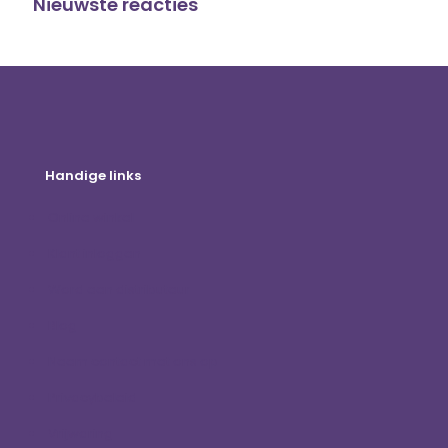
Nieuwste reacties
Handige links
Online winkel
Klant inloggen
Word een distributeur
Blog
Neem contact met ons op
Privacybeleid
Vrijwaring