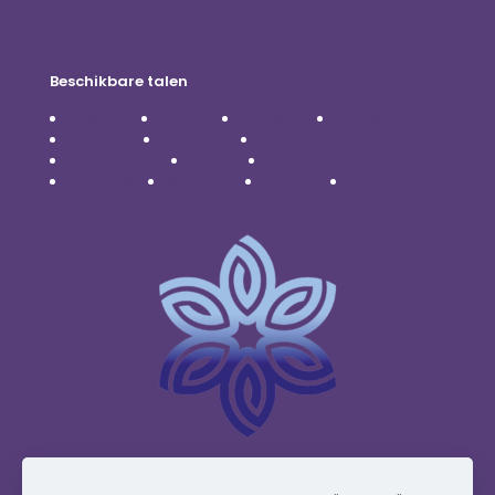
Beschikbare talen
Čeština
Dansk
Deutsch
English
Español
Français
Italiano
Nederlands
Polski
Português
Română
Svenska
Türkçe
Українська
www.vidafyglobal.com