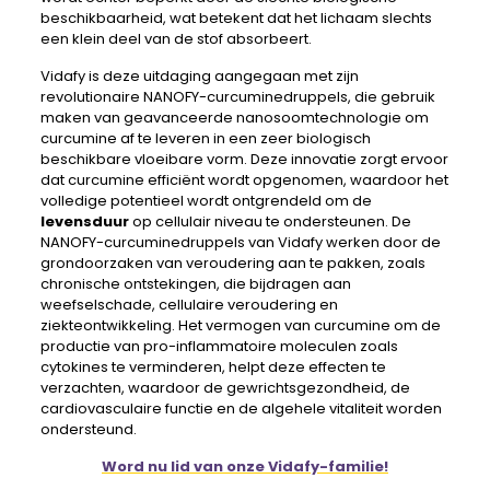
beschikbaarheid, wat betekent dat het lichaam slechts
een klein deel van de stof absorbeert.
Vidafy is deze uitdaging aangegaan met zijn
revolutionaire NANOFY-curcuminedruppels, die gebruik
maken van geavanceerde nanosoomtechnologie om
curcumine af te leveren in een zeer biologisch
beschikbare vloeibare vorm. Deze innovatie zorgt ervoor
dat curcumine efficiënt wordt opgenomen, waardoor het
volledige potentieel wordt ontgrendeld om de
levensduur
op cellulair niveau te ondersteunen. De
NANOFY-curcuminedruppels van Vidafy werken door de
grondoorzaken van veroudering aan te pakken, zoals
chronische ontstekingen, die bijdragen aan
weefselschade, cellulaire veroudering en
ziekteontwikkeling. Het vermogen van curcumine om de
productie van pro-inflammatoire moleculen zoals
cytokines te verminderen, helpt deze effecten te
verzachten, waardoor de gewrichtsgezondheid, de
cardiovasculaire functie en de algehele vitaliteit worden
ondersteund.
Word nu lid van onze Vidafy-familie!