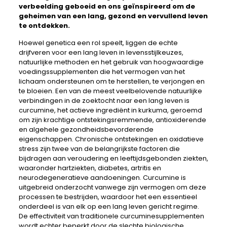
verbeelding geboeid en ons geïnspireerd om de
geheimen van een lang, gezond en vervullend leven
te ontdekken.
Hoewel genetica een rol speelt, liggen de echte
drijfveren voor een lang leven in levensstijlkeuzes,
natuurlijke methoden en het gebruik van hoogwaardige
voedingssupplementen die het vermogen van het
lichaam ondersteunen om te herstellen, te verjongen en
te bloeien. Een van de meest veelbelovende natuurlijke
verbindingen in de zoektocht naar een lang leven is
curcumine, het actieve ingrediënt in kurkuma, geroemd
om zijn krachtige ontstekingsremmende, antioxiderende
en algehele gezondheidsbevorderende
eigenschappen. Chronische ontstekingen en oxidatieve
stress zijn twee van de belangrijkste factoren die
bijdragen aan veroudering en leeftijdsgebonden ziekten,
waaronder hartziekten, diabetes, artritis en
neurodegeneratieve aandoeningen. Curcumine is
uitgebreid onderzocht vanwege zijn vermogen om deze
processen te bestrijden, waardoor het een essentieel
onderdeel is van elk op een lang leven gericht regime.
De effectiviteit van traditionele curcuminesupplementen
wordt echter beperkt door de slechte biologische