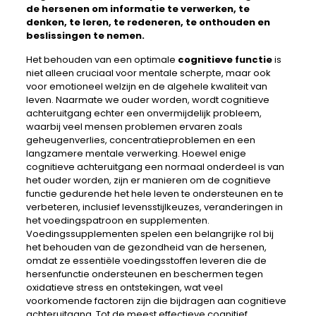
de hersenen om informatie te verwerken, te
denken, te leren, te redeneren, te onthouden en
beslissingen te nemen.
Het behouden van een optimale
cognitieve functie
is
niet alleen cruciaal voor mentale scherpte, maar ook
voor emotioneel welzijn en de algehele kwaliteit van
leven. Naarmate we ouder worden, wordt cognitieve
achteruitgang echter een onvermijdelijk probleem,
waarbij veel mensen problemen ervaren zoals
geheugenverlies, concentratieproblemen en een
langzamere mentale verwerking. Hoewel enige
cognitieve achteruitgang een normaal onderdeel is van
het ouder worden, zijn er manieren om de cognitieve
functie gedurende het hele leven te ondersteunen en te
verbeteren, inclusief levensstijlkeuzes, veranderingen in
het voedingspatroon en supplementen.
Voedingssupplementen spelen een belangrijke rol bij
het behouden van de gezondheid van de hersenen,
omdat ze essentiële voedingsstoffen leveren die de
hersenfunctie ondersteunen en beschermen tegen
oxidatieve stress en ontstekingen, wat veel
voorkomende factoren zijn die bijdragen aan cognitieve
achteruitgang. Tot de meest effectieve cognitief