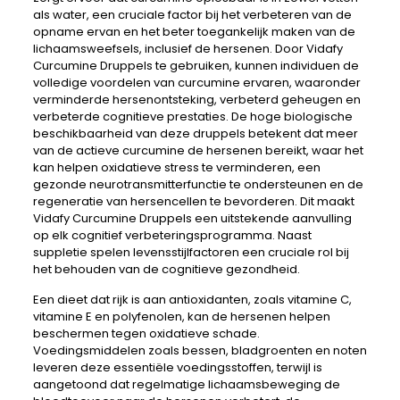
als water, een cruciale factor bij het verbeteren van de
opname ervan en het beter toegankelijk maken van de
lichaamsweefsels, inclusief de hersenen. Door Vidafy
Curcumine Druppels te gebruiken, kunnen individuen de
volledige voordelen van curcumine ervaren, waaronder
verminderde hersenontsteking, verbeterd geheugen en
verbeterde cognitieve prestaties. De hoge biologische
beschikbaarheid van deze druppels betekent dat meer
van de actieve curcumine de hersenen bereikt, waar het
kan helpen oxidatieve stress te verminderen, een
gezonde neurotransmitterfunctie te ondersteunen en de
regeneratie van hersencellen te bevorderen. Dit maakt
Vidafy Curcumine Druppels een uitstekende aanvulling
op elk cognitief verbeteringsprogramma. Naast
suppletie spelen levensstijlfactoren een cruciale rol bij
het behouden van de cognitieve gezondheid.
Een dieet dat rijk is aan antioxidanten, zoals vitamine C,
vitamine E en polyfenolen, kan de hersenen helpen
beschermen tegen oxidatieve schade.
Voedingsmiddelen zoals bessen, bladgroenten en noten
leveren deze essentiële voedingsstoffen, terwijl is
aangetoond dat regelmatige lichaamsbeweging de