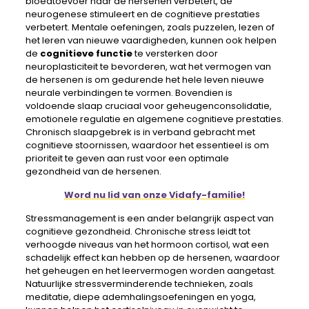
bloedtoevoer naar de hersenen verbetert, de
neurogenese stimuleert en de cognitieve prestaties
verbetert. Mentale oefeningen, zoals puzzelen, lezen of
het leren van nieuwe vaardigheden, kunnen ook helpen
de
cognitieve functie
te versterken door
neuroplasticiteit te bevorderen, wat het vermogen van
de hersenen is om gedurende het hele leven nieuwe
neurale verbindingen te vormen. Bovendien is
voldoende slaap cruciaal voor geheugenconsolidatie,
emotionele regulatie en algemene cognitieve prestaties.
Chronisch slaapgebrek is in verband gebracht met
cognitieve stoornissen, waardoor het essentieel is om
prioriteit te geven aan rust voor een optimale
gezondheid van de hersenen.
Word nu lid van onze Vidafy-familie!
Stressmanagement is een ander belangrijk aspect van
cognitieve gezondheid. Chronische stress leidt tot
verhoogde niveaus van het hormoon cortisol, wat een
schadelijk effect kan hebben op de hersenen, waardoor
het geheugen en het leervermogen worden aangetast.
Natuurlijke stressverminderende technieken, zoals
meditatie, diepe ademhalingsoefeningen en yoga,