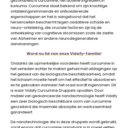
gezondheid is curcumine, het actieve ingrediënt in
kurkuma. Curcumine staat bekend om zijn krachtige
ontstekingsremmende en antioxiderende
eigenschappen en het is aangetoond dat het
hersencellen beschermt tegen oxidatieve schade en
neuro-ontsteking, die cruciale factoren zijn bij de
ontwikkeling van cognitieve stoornissen zoals de ziekte
van Alzheimer en andere neurodegeneratieve
aandoeningen.
Word nu lid van onze Vidafy-familie!
Ondanks de opmerkelijke voordelen heeft curcumine in
het verleden echter te maken gehad met uitdagingen op
het gebied van de biologische beschikbaarheid, omdat
het lichaam moeite heeft om het effectief te absorberen
en te gebruiken wanneer het oraal wordt ingenomen. Dit
is waar Vidafy Curcumine Druppels opvallen. Door
middel van geavanceerde nanotechnologie heeft Vidafy
een zeer biologisch beschikbare vorm van curcumine
gecreëerd die maximale absorptie en werkzaamheid
garandeert.
De nanotechnologie die in deze druppels wordt gebruikt,
zorgt ervoor dat curcumine oplosbaar is in zowel vetten