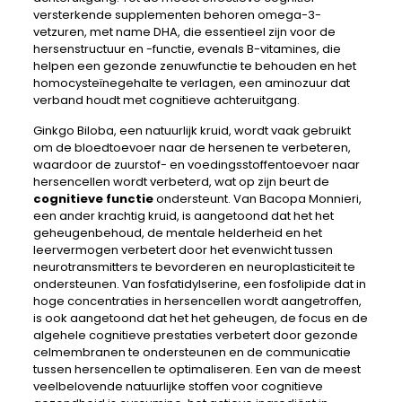
versterkende supplementen behoren omega-3-
vetzuren, met name DHA, die essentieel zijn voor de
hersenstructuur en -functie, evenals B-vitamines, die
helpen een gezonde zenuwfunctie te behouden en het
homocysteïnegehalte te verlagen, een aminozuur dat
verband houdt met cognitieve achteruitgang.
Ginkgo Biloba, een natuurlijk kruid, wordt vaak gebruikt
om de bloedtoevoer naar de hersenen te verbeteren,
waardoor de zuurstof- en voedingsstoffentoevoer naar
hersencellen wordt verbeterd, wat op zijn beurt de
cognitieve functie
ondersteunt. Van Bacopa Monnieri,
een ander krachtig kruid, is aangetoond dat het het
geheugenbehoud, de mentale helderheid en het
leervermogen verbetert door het evenwicht tussen
neurotransmitters te bevorderen en neuroplasticiteit te
ondersteunen. Van fosfatidylserine, een fosfolipide dat in
hoge concentraties in hersencellen wordt aangetroffen,
is ook aangetoond dat het het geheugen, de focus en de
algehele cognitieve prestaties verbetert door gezonde
celmembranen te ondersteunen en de communicatie
tussen hersencellen te optimaliseren. Een van de meest
veelbelovende natuurlijke stoffen voor cognitieve