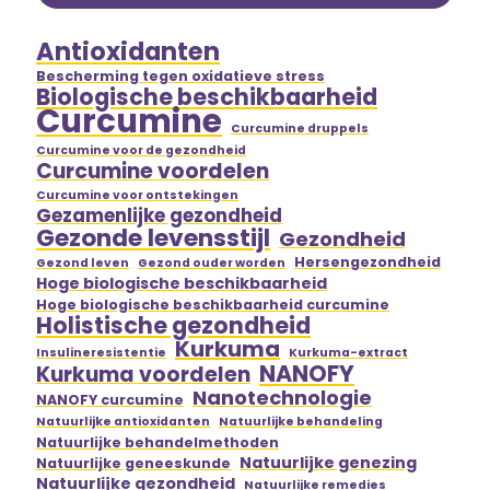
Antioxidanten
Bescherming tegen oxidatieve stress
Biologische beschikbaarheid
Curcumine
Curcumine druppels
Curcumine voor de gezondheid
Curcumine voordelen
Curcumine voor ontstekingen
Gezamenlijke gezondheid
Gezonde levensstijl
Gezondheid
Hersengezondheid
Gezond leven
Gezond ouder worden
Hoge biologische beschikbaarheid
Hoge biologische beschikbaarheid curcumine
Holistische gezondheid
Kurkuma
Insulineresistentie
Kurkuma-extract
NANOFY
Kurkuma voordelen
Nanotechnologie
NANOFY curcumine
Natuurlijke antioxidanten
Natuurlijke behandeling
Natuurlijke behandelmethoden
Natuurlijke genezing
Natuurlijke geneeskunde
Natuurlijke gezondheid
Natuurlijke remedies