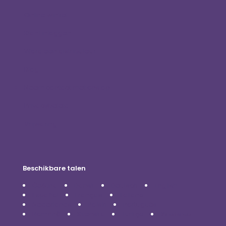
Online winkel
Klant inloggen
Word een distributeur
Blog
Neem contact met ons op
Privacybeleid
Vrijwaring
Beschikbare talen
Čeština
Dansk
Deutsch
English
Español
Français
Italiano
Nederlands
Polski
Português
Română
Svenska
Türkçe
Українська