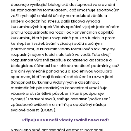
dosahuje vynikající biologické dostupnosti ve srovnání
se standardními formulacemi, což umožňuje sportovcům
zažít rychlejší a hlubší účinky na modulaci zánětu a
snížení oxidačního stresu. Další klíčová výhoda
kurkuminových kapek Vidafy spočívá v jejich jedinečném
profilu rozpustnosti: na rozdíl od konvenčních doplňků
kurkuminu, které jsou rozpustné pouze v tucích, a proto
ke zlepšení vstřebávání vyžadují požití s ​​tučnými
potravinami, je kurkumin Vidafy formulován tak, aby byl
rozpustný nejen v tucích, ale také ve vodě. Tato dvojí
rozpustnost výrazně zlepšuje konzistenci absorpce a
biologickou účinnost bez ohledu na dietní podmínky, což
z ní činí výjimečně pohodlnou a spolehlivou volbu pro
sportovce, kteří mají často různé složení a rozvrh jídel.
Schopnost kurkuminu Vidafy rychle dosáhnout
maximálních plazmatických koncentrací umožňuje
včasné protizánětlivé působení, které podporuje
rychlejší zotavení svalů, snižuje oxidativní poškození
způsobené cvičením a zmírňuje opožděný nástup
svalové bolesti (DOMS).
Připojte se k naší Vidafy rodině hned teď!
Navíc jeho silné antioxidační vlastnosti pomáhají