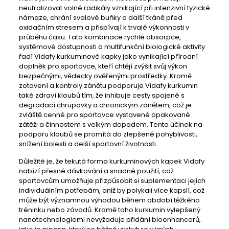
neutralizovat volné radikály vznikající při intenzivní fyzické
námaze, chrání svalové buňky a další tkáně před
oxidačním stresem a přispívají k trvalé výkonnosti v
průběhu času. Tato kombinace rychlé absorpce,
systémové dostupnosti a multifunkční biologické aktivity
řadí Vidafy kurkuminové kapky jako vynikající přírodní
doplněk pro sportovce, kteří chtějí zvýšit svůj výkon
bezpečnými, vědecky ověřenými prostředky. Kromě
zotavení a kontroly zánětu podporuje Vidafy kurkumin
také zdraví kloubů tím, že inhibuje cesty spojené s
degradací chrupavky a chronickým zánětem, což je
zvláště cenné pro sportovce vystavené opakované
zátěži a činnostem s velkým dopadem. Tento účinek na
podporu kloubů se promítá do zlepšené pohyblivosti,
snížení bolesti a delší sportovní životnosti.
Důležité je, že tekutá forma kurkuminových kapek Vidafy
nabízí přesné dávkování a snadné použití, což
sportovcům umožňuje přizpůsobit si suplementaci jejich
individuálním potřebám, aniž by polykali více kapslí, což
může být významnou výhodou během období těžkého
tréninku nebo závodů. Kromě toho kurkumin vylepšený
nanotechnologiemi nevyžaduje přidání bioenhancerů,