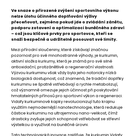
Ve snaze o přirozené zvýšení sportovního výkonu
nelze úlohu účinného doplňování výživy
přeceňovat, zejména pokud jde o zvládání zánětu,
podporu zotavení a optimalizaci buněčného zdraví
– což jsou klíčové prvky pro sportovce, kteří se
snaží bezpečně a udržitelně posouvat své limity.
Mezi přírodní sloučeniny, které získávají značnou
pozornost pro své mnohostranné výhody, je kurkumin,
aktivní složka kurkumy, která je známá pro své silné
antioxidační, protizánětlivé a regenerační vlastnosti.
Výzvou kurkuminu však vždy byla jeho notoricky nízká
biologická dostupnost, což znamená, že tradiční doplňky
kurkuminu se špatně vstřebávají a rychle metabolizují,
což významně omezuje jejich účinnost při poskytování
hmatatelných přínosů pro sportovní výkon a regeneraci.
Vidafy kurkuminové kapky revolucionizují tuto krajinu
využitím nejmodernější nanotechnologie, která redukuje
částice kurkuminu na ultrajemnou nano-velikost, čímž
drasticky zvyšuje jejich schopnost vstřebávat se střevní
výstelkou a využívat na buněčné úrovni.
Tato technologická inovace zajišťuje, že kurkumin Vidafy