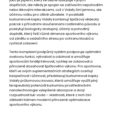
jako je piperin, který se běžně vyskytuje v jiných
doplňcích, ale někdy je spojen se zažívacím nepohodlím
nebo lékovými interakcemi, což z Vidafy činí jemnou, ale
účinnou volbu pro citlivé uživatele. V podstatě
kurkuminové kapky Vidafy kombinují špičkový vědecký
pokrok s přírodními sloučeninami rostlinného původu a
poskytují biologicky dostupný, účinný a pohodlný
doplněk, který řeší různé dimenze sportovního výkonu:
od zánětu a oxidačního stresu po ochranu kloubů a
rychlost zotavení.
Tento komplexní podpůrný systém podporuje optimální
svalovou funkci, vytrvalost a odolnost a umožňuje
sportovcům tvrději trénovat, rychleji se zotavovat a
přirozeně dosahovat špičkového výkonu. Pro sportovce,
kteří ve svých suplementačních strategiích oceňují
bezpečnost i účinnost, představují kurkuminové kapky
Vidafy průlomovou inovaci, která umožňuje využít plný
terapeutický potenciál kurkuminu prostřednictvím
nanotechnologie vylepšené absorpce a dvojí
rozpustnosti tuk-voda – vlastnosti, které z nich činí
základní kámen moderní přirozené optimalizace
sportovního výkonu.