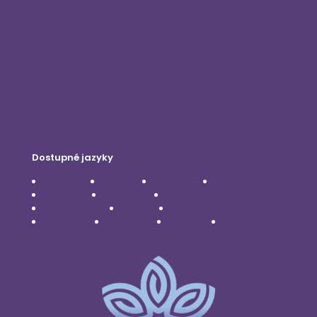
Blog
Kontaktujte nás
Zásady ochrany osobních údajů
Zřeknutí se odpovědnosti
Dostupné jazyky
Čeština
Dansk
Deutsch
English
Español
Français
Italiano
Nederlands
Polski
Português
Română
Svenska
Türkçe
Українська