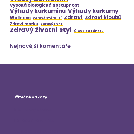
Vysoká biologická dostupnost
Výhody kurkuminu
Výhody kurkumy
Zdraví
Zdraví kloubů
Wellness
Zdravé stárnutí
Zdraví mozku
Zdravý život
Zdravý životní styl
Úleva od zánětu
Nejnovější komentáře
Užitečné odkazy
Internetový obchod
Přihlášení zákazníka
Staňte se distributorem