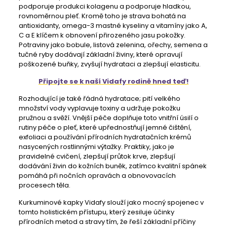
podporuje produkci kolagenu a podporuje hladkou,
rovnoměrnou pleť. Kromě toho je strava bohatá na
antioxidanty, omega-3 mastné kyseliny a vitamíny jako A,
C a E klíčem k obnovení přirozeného jasu pokožky.
Potraviny jako bobule, listová zelenina, ořechy, semena a
tučné ryby dodávají základní živiny, které opravují
poškozené buňky, zvyšují hydrataci a zlepšují elasticitu.
Připojte se k naší Vidafy rodině hned teď!
Rozhodující je také řádná hydratace; pití velkého
množství vody vyplavuje toxiny a udržuje pokožku
pružnou a svěží. Vnější péče doplňuje toto vnitřní úsilí o
rutiny péče o pleť, které upřednostňují jemné čištění,
exfoliaci a používání přírodních hydratačních krémů
nasycených rostlinnými výtažky. Praktiky, jako je
pravidelné cvičení, zlepšují průtok krve, zlepšují
dodávání živin do kožních buněk, zatímco kvalitní spánek
pomáhá při nočních opravách a obnovovacích
procesech těla.
Kurkuminové kapky Vidafy slouží jako mocný spojenec v
tomto holistickém přístupu, který zesiluje účinky
přírodních metod a stravy tím, že řeší základní příčiny