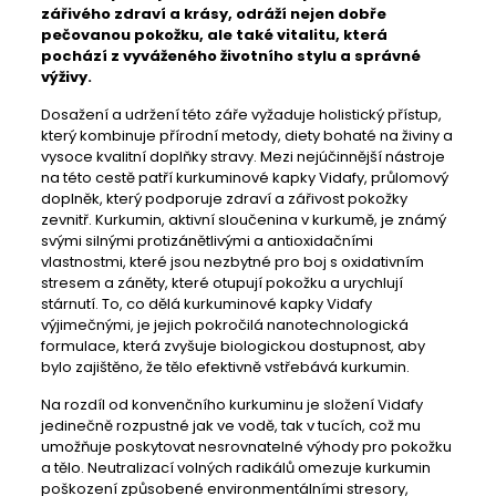
zářivého zdraví a krásy, odráží nejen dobře
pečovanou pokožku, ale také vitalitu, která
pochází z vyváženého životního stylu a správné
výživy.
Dosažení a udržení této záře vyžaduje holistický přístup,
který kombinuje přírodní metody, diety bohaté na živiny a
vysoce kvalitní doplňky stravy. Mezi nejúčinnější nástroje
na této cestě patří kurkuminové kapky Vidafy, průlomový
doplněk, který podporuje zdraví a zářivost pokožky
zevnitř. Kurkumin, aktivní sloučenina v kurkumě, je známý
svými silnými protizánětlivými a antioxidačními
vlastnostmi, které jsou nezbytné pro boj s oxidativním
stresem a záněty, které otupují pokožku a urychlují
stárnutí. To, co dělá kurkuminové kapky Vidafy
výjimečnými, je jejich pokročilá nanotechnologická
formulace, která zvyšuje biologickou dostupnost, aby
bylo zajištěno, že tělo efektivně vstřebává kurkumin.
Na rozdíl od konvenčního kurkuminu je složení Vidafy
jedinečně rozpustné jak ve vodě, tak v tucích, což mu
umožňuje poskytovat nesrovnatelné výhody pro pokožku
a tělo. Neutralizací volných radikálů omezuje kurkumin
poškození způsobené environmentálními stresory,