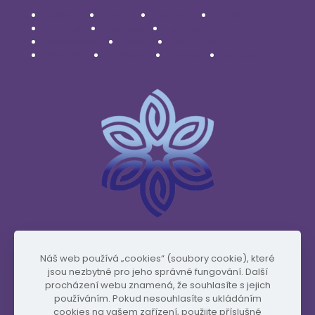
Čeština
Dansk
Deutsch
English
Español
Français
Italiano
Nederlands
Polski
Português
Română
Svenska
Türkçe
Українська
www.vidafyglobal.com
Náš web používá „cookies“ (soubory cookie), které
jsou nezbytné pro jeho správné fungování. Další
procházení webu znamená, že souhlasíte s jejich
používáním. Pokud nesouhlasíte s ukládáním
cookies na vašem zařízení, použijte příslušné