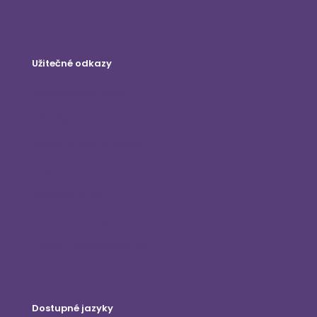
Užitečné odkazy
Internetový obchod
Přihlášení zákazníka
Staňte se distributorem
Blog
Kontaktujte nás
Zásady ochrany osobních údajů
Zřeknutí se odpovědnosti
Dostupné jazyky