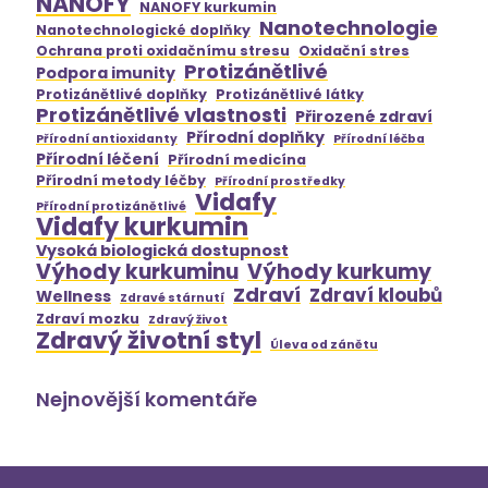
NANOFY
NANOFY kurkumin
Nanotechnologie
Nanotechnologické doplňky
Ochrana proti oxidačnímu stresu
Oxidační stres
Protizánětlivé
Podpora imunity
Protizánětlivé doplňky
Protizánětlivé látky
Protizánětlivé vlastnosti
Přirozené zdraví
Přírodní doplňky
Přírodní antioxidanty
Přírodní léčba
Přírodní léčení
Přírodní medicína
Přírodní metody léčby
Přírodní prostředky
Vidafy
Přírodní protizánětlivé
Vidafy kurkumin
Vysoká biologická dostupnost
Výhody kurkuminu
Výhody kurkumy
Zdraví
Zdraví kloubů
Wellness
Zdravé stárnutí
Zdraví mozku
Zdravý život
Zdravý životní styl
Úleva od zánětu
Nejnovější komentáře