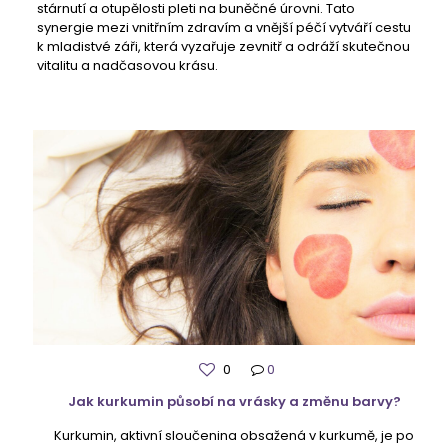
stárnutí a otupělosti pleti na buněčné úrovni. Tato
synergie mezi vnitřním zdravím a vnější péčí vytváří cestu
k mladistvé záři, která vyzařuje zevnitř a odráží skutečnou
vitalitu a nadčasovou krásu.
0
0
Jak kurkumin působí na vrásky a změnu barvy?
Kurkumin, aktivní sloučenina obsažená v kurkumě, je po