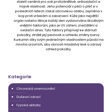
staletí ceněná pro své protizánětlivé, antioxidační a
hojivé vlastnosti. Jeho potenciál v péči o pleť si v
posledních letech získal obrovskou oblibu, zejména v
boji proti vráskám a zabarvení. Kůže jako největší
orgán našeho těla je každý den vystavována škodlivým
vnějším faktorům, jako je UV záření, znečištění a
oxidační stres. Tyto faktory přispívají ke stárnutí
pokožky, ztrátě její pevnosti a vzhledu změny barvy.
Kurkumin díky svým jedinečným vlastnostem působí na
mnoha úrovních, aby obnovil mladistvý lesk a zdravý
vzhled pokožky.
Kategorie
Chronická onemocnění
Duševní zdraví
Fyzická aktivita