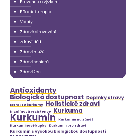
Prevence a výzkum
Přírodní terapie
Vidafy
Zdravé stravování
zdraví dětí
Zdraví mužů
Zdraví seniorů
Zdraví žen
Antioxidanty
Biologická dostupnost
Doplňky stravy
Holistické zdraví
Extrakt z kurkumy
Kurkuma
Inzulínová rezistence
Kurkumin
Kurkumin na zánět
Kurkuminové kapky
Kurkumin pro zdraví
Kurkumin s vysokou biologickou dostupností