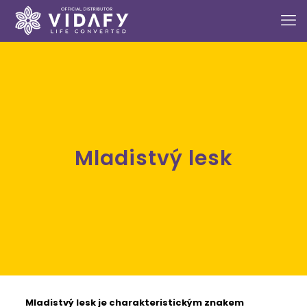
Mladistvý lesk
Mladistvý lesk
je charakteristickým znakem