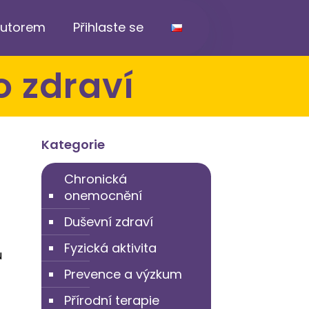
ibutorem
Přihlaste se
o zdraví
Kategorie
Chronická
onemocnění
Duševní zdraví
Fyzická aktivita
ů
Prevence a výzkum
Přírodní terapie