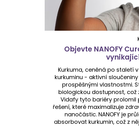
Objevte NANOFY Curc
vynikajíc
Kurkuma, ceněná po staletí v
kurkuminu - aktivní sloučeniny 
prospěšnými vlastnostmi. 
biologickou dostupnost, což
Vidafy tyto bariéry prolomi
řešení, které maximalizuje zdr
nanočástic. NANOFY je průl
absorbovat kurkumin, což z ně