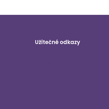
Užitečné odkazy
Internetový obchod
Přihlášení zákazníka
Staňte se distributorem
Blog
Kontaktujte nás
Zásady ochrany osobních údajů