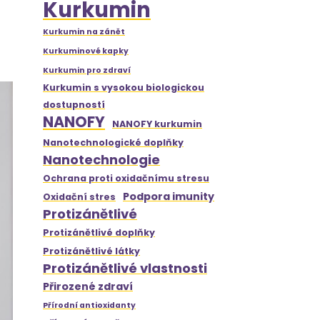
Kurkumin
Kurkumin na zánět
Kurkuminové kapky
Kurkumin pro zdraví
Kurkumin s vysokou biologickou
dostupností
NANOFY
NANOFY kurkumin
Nanotechnologické doplňky
Nanotechnologie
Ochrana proti oxidačnímu stresu
Podpora imunity
Oxidační stres
Protizánětlivé
Protizánětlivé doplňky
Protizánětlivé látky
Protizánětlivé vlastnosti
Přirozené zdraví
Přírodní antioxidanty