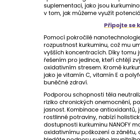
suplementaci, jako jsou kurkumino
v tom, jak můžeme využít potenciá
Připojte se 
Pomocí pokročilé nanotechnologie
rozpustnost kurkuminu, což mu um
vyšších koncentracích. Díky tomu
řešením pro jedince, kteří chtějí zv
oxidativním stresem. Kromě kurkumi
jako je vitamín C, vitamín E a poly
buněčné zdraví.
Podporou schopnosti těla neutrali
riziko chronických onemocnění, p
jasnost. Kombinace antioxidantů, 
rostlinné potraviny, nabízí holistic
dostupnosti kurkuminu NANOFY moh
oxidativnímu poškození a zánětu, co
hledáte podporu svého imunitníh