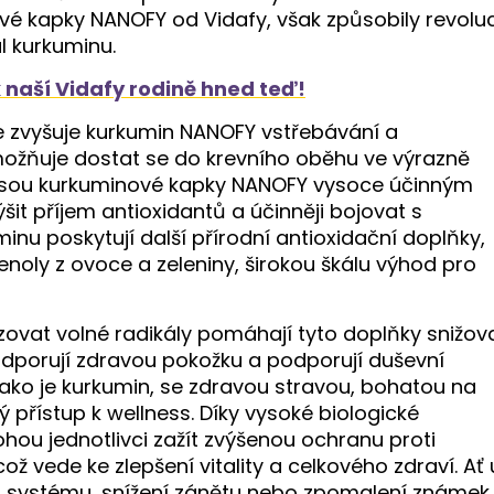
vé kapky NANOFY od Vidafy, však způsobily revoluc
l kurkuminu.
k naší Vidafy rodině hned teď!
 zvyšuje kurkumin NANOFY vstřebávání a
ožňuje dostat se do krevního oběhu ve výrazně
 jsou kurkuminové kapky NANOFY vysoce účinným
ýšit příjem antioxidantů a účinněji bojovat s
nu poskytují další přírodní antioxidační doplňky,
fenoly z ovoce a zeleniny, širokou škálu výhod pro
zovat volné radikály pomáhají tyto doplňky snižov
odporují zdravou pokožku a podporují duševní
jako je kurkumin, se zdravou stravou, bohatou na
ký přístup k wellness. Díky vysoké biologické
ou jednotlivci zažít zvýšenou ochranu proti
ž vede ke zlepšení vitality a celkového zdraví. Ať 
o systému, snížení zánětu nebo zpomalení známek