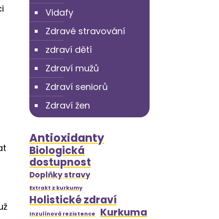
i
Vidafy
Zdravé stravování
zdraví dětí
Zdraví mužů
Zdraví seniorů
Zdraví žen
Antioxidanty
at
Biologická
dostupnost
Doplňky stravy
Extrakt z kurkumy
Holistické zdraví
už
Kurkuma
Inzulínová rezistence