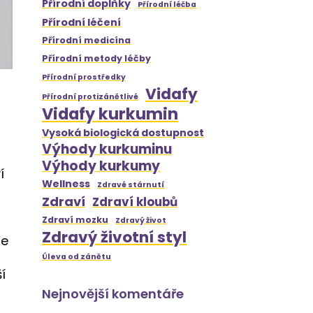
Přírodní doplňky
Přírodní léčba
Přírodní léčení
Přírodní medicína
Přírodní metody léčby
Přírodní prostředky
Vidafy
Přírodní protizánětlivé
Vidafy kurkumin
Vysoká biologická dostupnost
Výhody kurkuminu
Výhody kurkumy
í
Wellness
Zdravé stárnutí
Zdraví
Zdraví kloubů
Zdraví mozku
Zdravý život
Zdravý životní styl
ie
Úleva od zánětu
í
Nejnovější komentáře