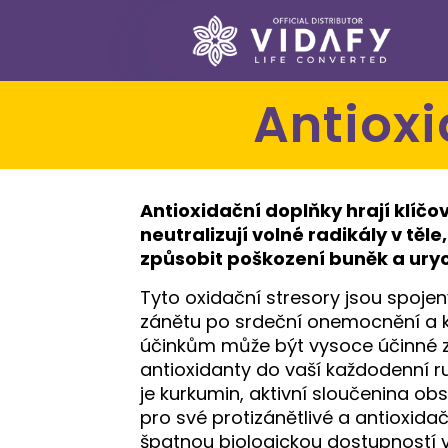
Antiox
Antioxidační doplňky hrají klíčo
neutralizují volné radikály v těl
způsobit poškození buněk a urych
Tyto oxidační stresory jsou spoj
zánětu po srdeční onemocnění a ko
účinkům může být vysoce účinné z
antioxidanty do vaší každodenní ru
je kurkumin, aktivní sloučenina o
pro své protizánětlivé a antioxida
špatnou biologickou dostupností v