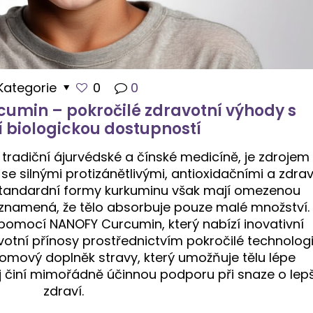
Kategorie
0
0
umin – pokročilé zdravotní výhody s
í biologickou dostupností
 tradiční ájurvédské a čínské medicíně, je zdrojem
se silnými protizánětlivými, antioxidačními a zdrav
Standardní formy kurkuminu však mají omezenou
 znamená, že tělo absorbuje pouze malé množství.
l pomocí NANOFY Curcumin, který nabízí inovativní
avotní přínosy prostřednictvím pokročilé technolog
omový doplněk stravy, který umožňuje tělu lépe
j činí mimořádně účinnou podporu při snaze o lepš
zdraví.