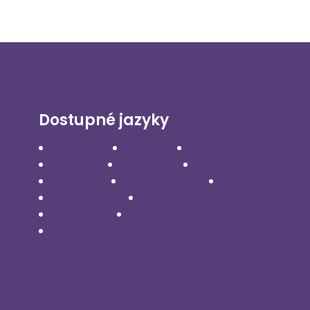
Dostupné jazyky
Čeština
Dansk
Deutsch
English
Español
Français
Italiano
Nederlands
Polski
Português
Română
Svenska
Türkçe
Українська