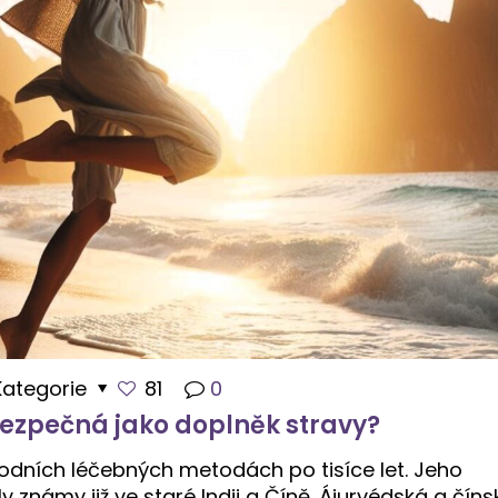
Kategorie
81
0
ezpečná jako doplněk stravy?
odních léčebných metodách po tisíce let. Jeho
 známy již ve staré Indii a Číně. Ájurvédská a číns