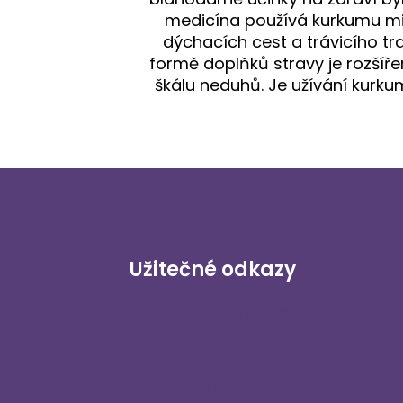
medicína používá kurkumu mi
dýchacích cest a trávicího tra
formě doplňků stravy je rozšíř
škálu neduhů. Je užívání kurk
Užitečné odkazy
Internetový obchod
Přihlášení zákazníka
Staňte se distributorem