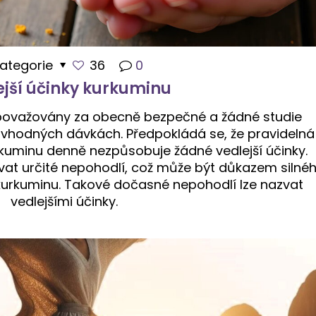
ategorie
36
0
ejší účinky kurkuminu
považovány za obecně bezpečné a žádné studie
ři vhodných dávkách. Předpokládá se, že pravidelná
uminu denně nezpůsobuje žádné vedlejší účinky.
vat určité nepohodlí, což může být důkazem silné
kurkuminu. Takové dočasné nepohodlí lze nazvat
vedlejšími účinky.