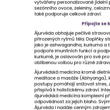
vytvářeny personalizované jídelní 
sezónního ovoce, zeleniny, celozrn
také podporuje celkové zdraví.
Připojte se 
Ájurvéda obhajuje pečlivé stravova
přirozených rytmů těla. Doplňky str
jako je ashwagandha, kurkuma a trip
podpoře imunitních funkcí a podpoř
kurkumě, je oslavován pro své prot
oblíbenou volbou pro různé zdravo
Ájurvédská medicína kromě dietníc
meditace a masáže (Abhyanga), kt
postupy pomáhají snižovat stres, zle
přispívá k holistickému zdraví. In
ájurvédská medicína komplexní pří
odpovědnost za jejich blaho. Svý
Ájurvéda i nadále cenným zdrojem pro