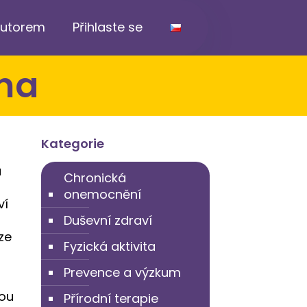
ibutorem
Přihlaste se
ína
Kategorie
a
Chronická
onemocnění
ví
Duševní zdraví
ze
Fyzická aktivita
Prevence a výzkum
sou
Přírodní terapie