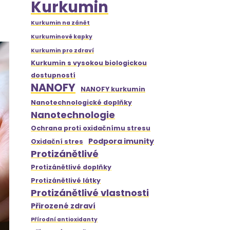
Kurkumin
Kurkumin na zánět
Kurkuminové kapky
Kurkumin pro zdraví
Kurkumin s vysokou biologickou
dostupností
NANOFY
NANOFY kurkumin
Nanotechnologické doplňky
Nanotechnologie
Ochrana proti oxidačnímu stresu
Podpora imunity
Oxidační stres
Protizánětlivé
Protizánětlivé doplňky
Protizánětlivé látky
Protizánětlivé vlastnosti
Přirozené zdraví
Přírodní antioxidanty