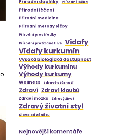
Přírodní doplňky
Přírodní léčba
Přírodní léčení
Přírodní medicína
Přírodní metody léčby
Přírodní prostředky
Vidafy
Přírodní protizánětlivé
Vidafy kurkumin
Vysoká biologická dostupnost
Výhody kurkuminu
Výhody kurkumy
ho
Wellness
Zdravé stárnutí
Zdraví
Zdraví kloubů
Zdraví mozku
Zdravý život
Zdravý životní styl
Úleva od zánětu
Nejnovější komentáře