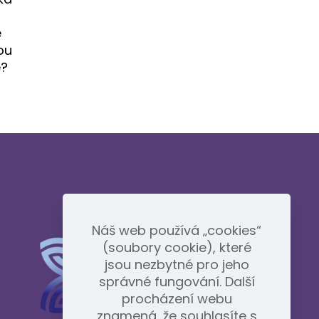
e
ou
é?
Náš web používá „cookies“
(soubory cookie), které
jsou nezbytné pro jeho
správné fungování. Další
procházení webu
znamená, že souhlasíte s