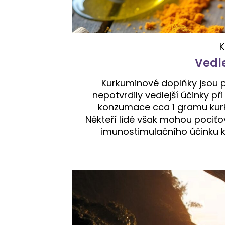
K
Vedl
Kurkuminové doplňky jsou 
nepotvrdily vedlejší účinky p
konzumace cca 1 gramu kurk
Někteří lidé však mohou pociťo
imunostimulačního účinku 