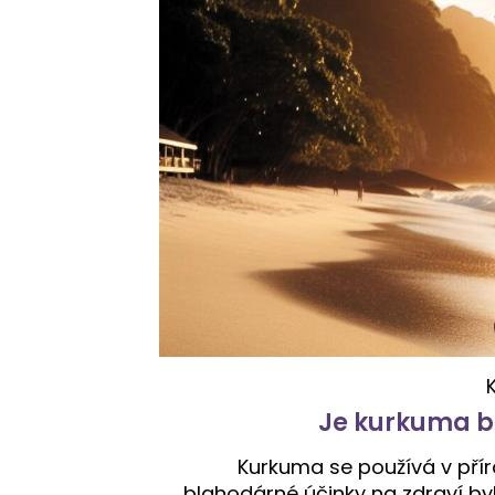
Je kurkuma b
Kurkuma se používá v přír
blahodárné účinky na zdraví byly