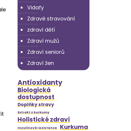
Vidafy
ale
Zdravé stravování
zdraví dětí
Zdraví mužů
Zdraví seniorů
Zdraví žen
Antioxidanty
Biologická
dostupnost
Doplňky stravy
ít
Extrakt z kurkumy
Holistické zdraví
Kurkuma
Inzulínová rezistence