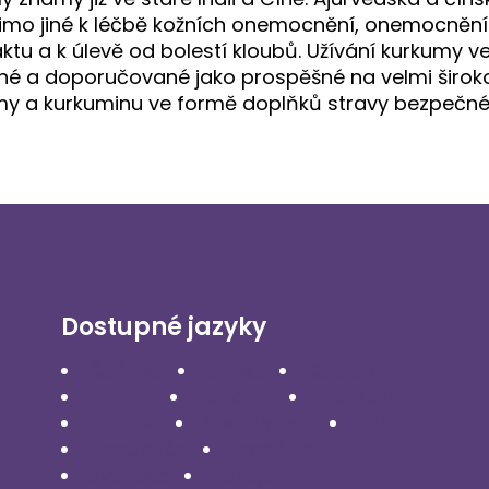
mo jiné k léčbě kožních onemocnění, onemocnění
ktu a k úlevě od bolestí kloubů. Užívání kurkumy v
ené a doporučované jako prospěšné na velmi širok
umy a kurkuminu ve formě doplňků stravy bezpečn
Dostupné jazyky
Čeština
Dansk
Deutsch
English
Español
Français
Italiano
Nederlands
Polski
Português
Română
Svenska
Türkçe