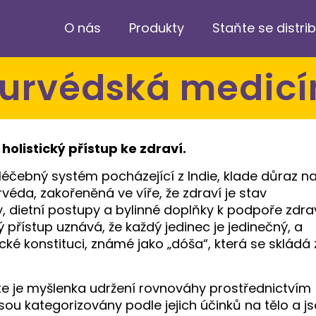
O nás
Produkty
Staňte se distr
Ajurvédská medic
olistický přístup ke zdraví.
léčebný systém pocházející z Indie, klade důraz n
véda, zakořeněná ve víře, že zdraví je stav
, dietní postupy a bylinné doplňky k podpoře zdra
 přístup uznává, že každý jedinec je jedinečný, a
cké konstituci, známé jako „dóša“, která se skládá 
 je myšlenka udržení rovnováhy prostřednictvím
 jsou kategorizovány podle jejich účinků na tělo a j