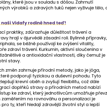
plány, které jsou v souladu s dóšou. Zahrnutí
ných výrobků a zdravých tuků nejen vyživuje tělo, 
k naší Vidafy rodině hned teď!
cí praktiky, zdůrazňuje důležitost trávení a
avy hrají v ájurvédě zásadní roli. Bylinné přípravky,
hala, se běžně používají ke zvýšení vitality,
e zdraví trávení. Kurkumin, aktivní sloučenina v
izánětlivé a antioxidační vlastnosti, díky čemuž je
tní stavy.
h změn zahrnuje přírodní metody, jako je jóga,
eré podporují fyzickou a duševní pohodu. Tyto
pšují krevní oběh a zvyšují flexibilitu, což dále
tegrací doplňků stravy a přírodních metod nabízí
stup ke zdraví, který jednotlivcům umožňuje převz
m zaměřením na rovnováhu a personalizaci je
 ty, kteří hledají zdravější životní styl a lepší