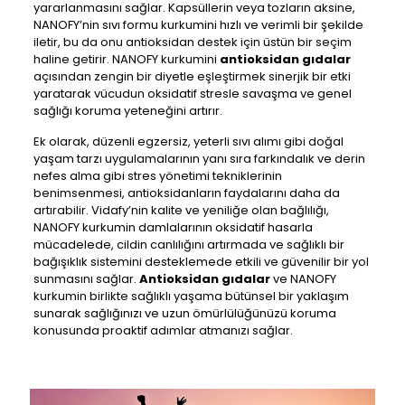
yararlanmasını sağlar. Kapsüllerin veya tozların aksine,
NANOFY’nin sıvı formu kurkumini hızlı ve verimli bir şekilde
iletir, bu da onu antioksidan destek için üstün bir seçim
haline getirir. NANOFY kurkumini
antioksidan gıdalar
açısından zengin bir diyetle eşleştirmek sinerjik bir etki
yaratarak vücudun oksidatif stresle savaşma ve genel
sağlığı koruma yeteneğini artırır.
Ek olarak, düzenli egzersiz, yeterli sıvı alımı gibi doğal
yaşam tarzı uygulamalarının yanı sıra farkındalık ve derin
nefes alma gibi stres yönetimi tekniklerinin
benimsenmesi, antioksidanların faydalarını daha da
artırabilir. Vidafy’nin kalite ve yeniliğe olan bağlılığı,
NANOFY kurkumin damlalarının oksidatif hasarla
mücadelede, cildin canlılığını artırmada ve sağlıklı bir
bağışıklık sistemini desteklemede etkili ve güvenilir bir yol
sunmasını sağlar.
Antioksidan gıdalar
ve NANOFY
kurkumin birlikte sağlıklı yaşama bütünsel bir yaklaşım
sunarak sağlığınızı ve uzun ömürlülüğünüzü koruma
konusunda proaktif adımlar atmanızı sağlar.