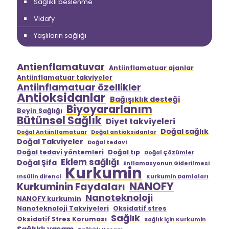
Sağlıklı beslenme
Vidafy
Yaşlıların sağlığı
Antienflamatuvar
Antiinflamatuar ajanlar
Antiinflamatuar takviyeler
Antiinflamatuar özellikler
Antioksidanlar
Bağışıklık desteği
Biyoyararlanım
Beyin Sağlığı
Bütünsel Sağlık
Diyet takviyeleri
Doğal sağlık
Doğal Antiinflamatuar
Doğal antioksidanlar
Doğal Takviyeler
Doğal tedavi
Doğal tedavi yöntemleri
Doğal tıp
Doğal Çözümler
Eklem sağlığı
Doğal Şifa
Enflamasyonun Giderilmesi
Kurkumin
Insülin direnci
Kurkumin Damlaları
NANOFY
Kurkuminin Faydaları
Nanoteknoloji
NANOFY kurkumin
Nanoteknoloji Takviyeleri
Oksidatif stres
Sağlık
Oksidatif Stres Koruması
Sağlık için Kurkumin
Sağlıklı yaşam