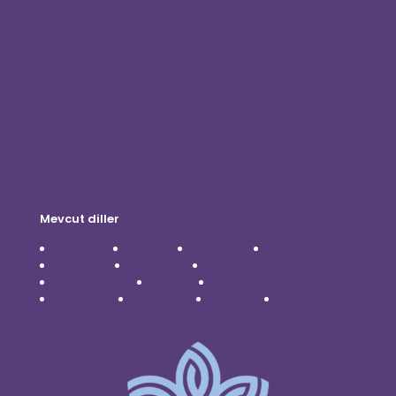
Distribütör Olun
Blog
Bizimle İletişime Geçin
Gizlilik Politikası
Sorumluluk reddi
Mevcut diller
Čeština
Dansk
Deutsch
English
Español
Français
Italiano
Nederlands
Polski
Português
Română
Svenska
Türkçe
Українська