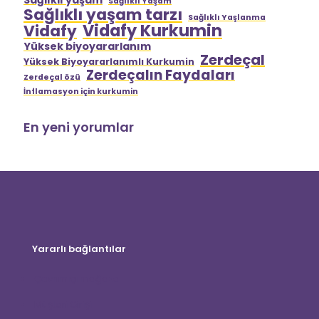
Sağlıklı Yaşam
Sağlıklı yaşam tarzı
Sağlıklı Yaşlanma
Vidafy Kurkumin
Vidafy
Yüksek biyoyararlanım
Zerdeçal
Yüksek Biyoyararlanımlı Kurkumin
Zerdeçalın Faydaları
Zerdeçal özü
İnflamasyon için kurkumin
En yeni yorumlar
Yararlı bağlantılar
Çevrimiçi mağaza
Müşteri Girişi