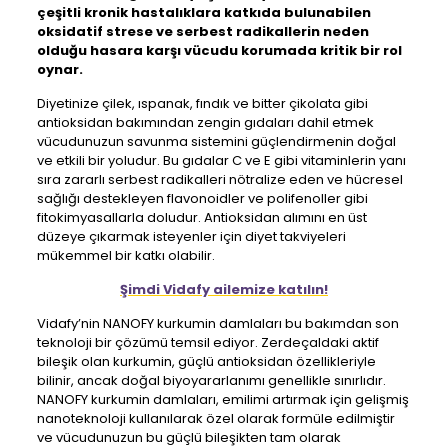
çeşitli kronik hastalıklara katkıda bulunabilen
oksidatif strese ve serbest radikallerin neden
olduğu hasara karşı vücudu korumada kritik bir rol
oynar.
Diyetinize çilek, ıspanak, fındık ve bitter çikolata gibi
antioksidan bakımından zengin gıdaları dahil etmek
vücudunuzun savunma sistemini güçlendirmenin doğal
ve etkili bir yoludur. Bu gıdalar C ve E gibi vitaminlerin yanı
sıra zararlı serbest radikalleri nötralize eden ve hücresel
sağlığı destekleyen flavonoidler ve polifenoller gibi
fitokimyasallarla doludur. Antioksidan alımını en üst
düzeye çıkarmak isteyenler için diyet takviyeleri
mükemmel bir katkı olabilir.
Şimdi Vidafy ailemize katılın!
Vidafy’nin NANOFY kurkumin damlaları bu bakımdan son
teknoloji bir çözümü temsil ediyor. Zerdeçaldaki aktif
bileşik olan kurkumin, güçlü antioksidan özellikleriyle
bilinir, ancak doğal biyoyararlanımı genellikle sınırlıdır.
NANOFY kurkumin damlaları, emilimi artırmak için gelişmiş
nanoteknoloji kullanılarak özel olarak formüle edilmiştir
ve vücudunuzun bu güçlü bileşikten tam olarak