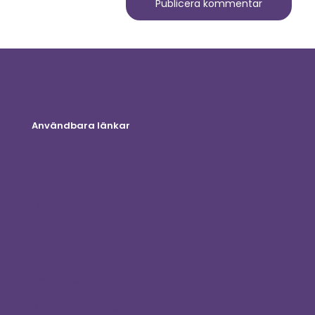
Användbara länkar
Onlinebutik
Kundinloggning
Bli distributör
Blog
Kontakta oss
Sekretesspolicy
Ansvarsfriskrivning