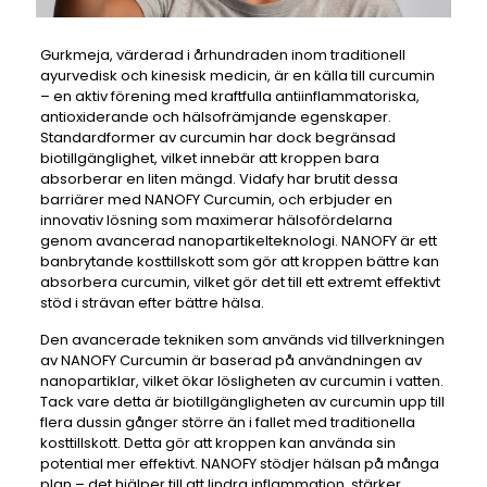
Gurkmeja, värderad i århundraden inom traditionell
ayurvedisk och kinesisk medicin, är en källa till curcumin
– en aktiv förening med kraftfulla antiinflammatoriska,
antioxiderande och hälsofrämjande egenskaper.
Standardformer av curcumin har dock begränsad
biotillgänglighet, vilket innebär att kroppen bara
absorberar en liten mängd. Vidafy har brutit dessa
barriärer med NANOFY Curcumin, och erbjuder en
innovativ lösning som maximerar hälsofördelarna
genom avancerad nanopartikelteknologi. NANOFY är ett
banbrytande kosttillskott som gör att kroppen bättre kan
absorbera curcumin, vilket gör det till ett extremt effektivt
stöd i strävan efter bättre hälsa.
Den avancerade tekniken som används vid tillverkningen
av NANOFY Curcumin är baserad på användningen av
nanopartiklar, vilket ökar lösligheten av curcumin i vatten.
Tack vare detta är biotillgängligheten av curcumin upp till
flera dussin gånger större än i fallet med traditionella
kosttillskott. Detta gör att kroppen kan använda sin
potential mer effektivt. NANOFY stödjer hälsan på många
plan – det hjälper till att lindra inflammation, stärker