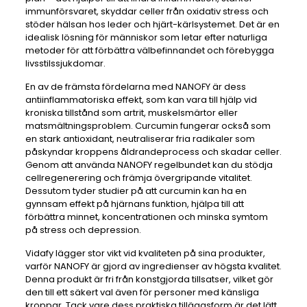
immunförsvaret, skyddar celler från oxidativ stress och
stöder hälsan hos leder och hjärt-kärlsystemet. Det är en
idealisk lösning för människor som letar efter naturliga
metoder för att förbättra välbefinnandet och förebygga
livsstilssjukdomar.
En av de främsta fördelarna med NANOFY är dess
antiinflammatoriska effekt, som kan vara till hjälp vid
kroniska tillstånd som artrit, muskelsmärtor eller
matsmältningsproblem. Curcumin fungerar också som
en stark antioxidant, neutraliserar fria radikaler som
påskyndar kroppens åldrandeprocess och skadar celler.
Genom att använda NANOFY regelbundet kan du stödja
cellregenerering och främja övergripande vitalitet.
Dessutom tyder studier på att curcumin kan ha en
gynnsam effekt på hjärnans funktion, hjälpa till att
förbättra minnet, koncentrationen och minska symtom
på stress och depression.
Vidafy lägger stor vikt vid kvaliteten på sina produkter,
varför NANOFY är gjord av ingredienser av högsta kvalitet.
Denna produkt är fri från konstgjorda tillsatser, vilket gör
den till ett säkert val även för personer med känsliga
kroppar. Tack vare dess praktiska tilläggsform är det lätt