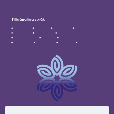
Tillgängliga språk
Čeština
Dansk
Deutsch
English
Español
Français
Italiano
Nederlands
Polski
Português
Română
Svenska
Türkçe
Українська
www.vidafyglobal.com