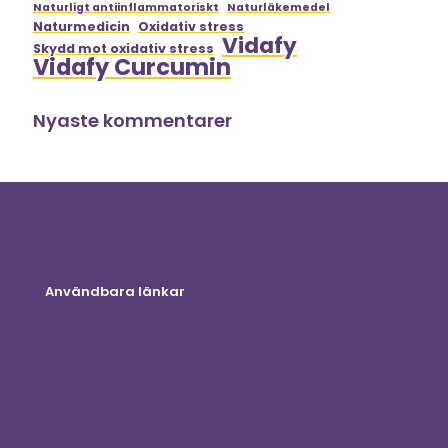
Naturligt antiinflammatoriskt
Naturläkemedel
Naturmedicin
Oxidativ stress
Vidafy
Skydd mot oxidativ stress
Vidafy Curcumin
Nyaste kommentarer
Användbara länkar
Onlinebutik
Kundinloggning
Bli distributör
Blog