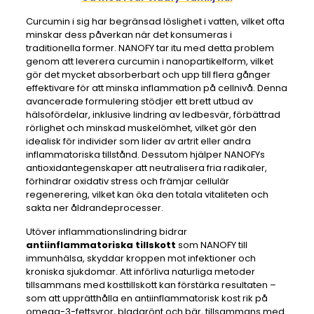
Curcumin i sig har begränsad löslighet i vatten, vilket ofta
minskar dess påverkan när det konsumeras i
traditionella former. NANOFY tar itu med detta problem
genom att leverera curcumin i nanopartikelform, vilket
gör det mycket absorberbart och upp till flera gånger
effektivare för att minska inflammation på cellnivå. Denna
avancerade formulering stödjer ett brett utbud av
hälsofördelar, inklusive lindring av ledbesvär, förbättrad
rörlighet och minskad muskelömhet, vilket gör den
idealisk för individer som lider av artrit eller andra
inflammatoriska tillstånd. Dessutom hjälper NANOFYs
antioxidantegenskaper att neutralisera fria radikaler,
förhindrar oxidativ stress och främjar cellulär
regenerering, vilket kan öka den totala vitaliteten och
sakta ner åldrandeprocesser.
Utöver inflammationslindring bidrar
antiinflammatoriska tillskott
som NANOFY till
immunhälsa, skyddar kroppen mot infektioner och
kroniska sjukdomar. Att införliva naturliga metoder
tillsammans med kosttillskott kan förstärka resultaten –
som att upprätthålla en antiinflammatorisk kost rik på
omega-3-fettsyror, bladgrönt och bär, tillsammans med