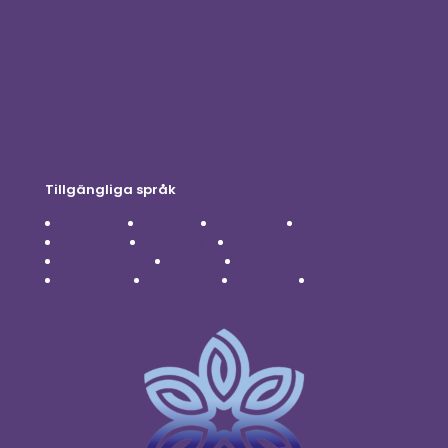
Kontakta oss
Sekretesspolicy
Ansvarsfriskrivning
Tillgängliga språk
Čeština
Dansk
Deutsch
English
Español
Français
Italiano
Nederlands
Polski
Português
Română
Svenska
Türkçe
Українська