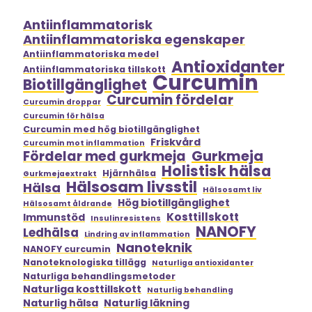
Antiinflammatorisk
Antiinflammatoriska egenskaper
Antiinflammatoriska medel
Antioxidanter
Antiinflammatoriska tillskott
Curcumin
Biotillgänglighet
Curcumin fördelar
Curcumin droppar
Curcumin för hälsa
Curcumin med hög biotillgänglighet
Friskvård
Curcumin mot inflammation
Gurkmeja
Fördelar med gurkmeja
Holistisk hälsa
Hjärnhälsa
Gurkmejaextrakt
Hälsosam livsstil
Hälsa
Hälsosamt liv
Hög biotillgänglighet
Hälsosamt åldrande
Kosttillskott
Immunstöd
Insulinresistens
NANOFY
Ledhälsa
Lindring av inflammation
Nanoteknik
NANOFY curcumin
Nanoteknologiska tillägg
Naturliga antioxidanter
Naturliga behandlingsmetoder
Naturliga kosttillskott
Naturlig behandling
Naturlig hälsa
Naturlig läkning