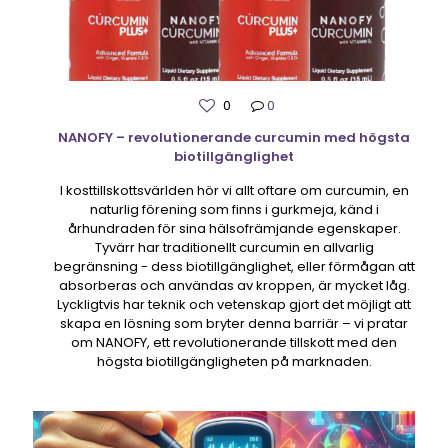
0
0
NANOFY – revolutionerande curcumin med högsta
biotillgänglighet
I kosttillskottsvärlden hör vi allt oftare om curcumin, en
naturlig förening som finns i gurkmeja, känd i
århundraden för sina hälsofrämjande egenskaper.
Tyvärr har traditionellt curcumin en allvarlig
begränsning - dess biotillgänglighet, eller förmågan att
absorberas och användas av kroppen, är mycket låg.
Lyckligtvis har teknik och vetenskap gjort det möjligt att
skapa en lösning som bryter denna barriär – vi pratar
om NANOFY, ett revolutionerande tillskott med den
högsta biotillgängligheten på marknaden.