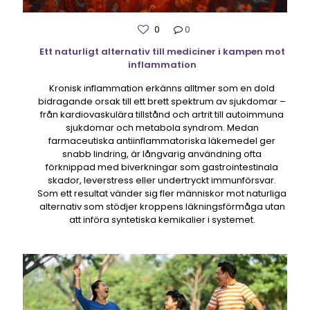
0
0
Ett naturligt alternativ till mediciner i kampen mot
inflammation
Kronisk inflammation erkänns alltmer som en dold
bidragande orsak till ett brett spektrum av sjukdomar –
från kardiovaskulära tillstånd och artrit till autoimmuna
sjukdomar och metabola syndrom. Medan
farmaceutiska antiinflammatoriska läkemedel ger
snabb lindring, är långvarig användning ofta
förknippad med biverkningar som gastrointestinala
skador, leverstress eller undertryckt immunförsvar.
Som ett resultat vänder sig fler människor mot naturliga
alternativ som stödjer kroppens läkningsförmåga utan
att införa syntetiska kemikalier i systemet.