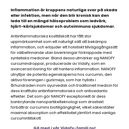
Inflammation är kroppens naturliga svar på skada
eller infektion, men när den blir kronisk kan den
leda till en mängd hälsoproblem som ledvärk,
hjärt-kärlsjukdomar och autoimmuna sjukdomar.
Antiinflammatoriska kosttillskott har fått stor
uppmärksamhet som ett naturligt sätt att bekämpa
inflammation, och erbjuder ett holistiskt tillvägagångssätt
för välbefinnande utan biverkningar förknippade med
syntetiska mediciner. Bland dessa utmärker sig NANOFY
curcumindroppar, producerade av Vidafy, som en
avancerad lösning för att hantera inflammation. NANOFY
utnyttjar de potenta egenskaperna hos curcumin, den
aktiva föreningen i gurkmeja, som har hyllats i
århundraden inom ayurvedisk och traditionell medicin för
dess kraftfulla antiinflammatoriska och antioxidanta
effekter. Det som gör NANOFY exceptionellt är dess
banbrytande nanopartikelteknologi som drastiskt
förbättrar curcumins biotillgänglighet, vilket säkerställer
maximal absorption och effektivitet jämfört med vanliga
curcumintillskott.
Gå med i vår Vidafy-familj nu!