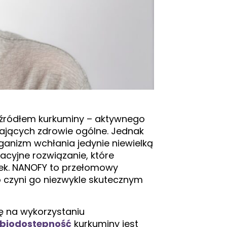
st źródłem kurkuminy – aktywnego
ających zdrowie ogólne. Jednak
anizm wchłania jedynie niewielką
wacyjne rozwiązanie, które
zek. NANOFY to przełomowy
 czyni go niezwykle skutecznym
ę na wykorzystaniu
biodostępność
kurkuminy jest