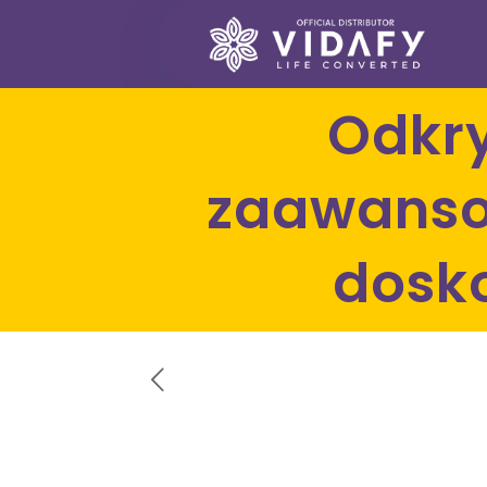
Odkryj kurkuminę NANOFY –
zaawanso
dosk