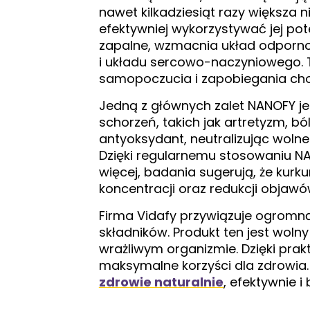
nawet kilkadziesiąt razy większa
efektywniej wykorzystywać jej po
zapalne, wzmacnia układ odporno
i układu sercowo-naczyniowego. 
samopoczucia i zapobiegania ch
Jedną z głównych zalet NANOFY je
schorzeń, takich jak artretyzm, b
antyoksydant, neutralizując wolne 
Dzięki regularnemu stosowaniu N
więcej, badania sugerują, że ku
koncentracji oraz redukcji objawów
Firma Vidafy przywiązuje ogromną
składników. Produkt ten jest wol
wrażliwym organizmie. Dzięki pra
maksymalne korzyści dla zdrowia.
zdrowie naturalnie
, efektywnie 