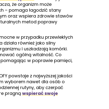
nacza, że organizm może
ach – pomaga łagodzić stany
nym oraz wspiera zdrowie stawów
naturalnych metod poprawy
pomocne w przypadku przewlekłych
 działa również jako silny
organizmu i uszkadzają komórki.
mować ogólną witalność. Co
u, pomagając w poprawie pamięci,
FY powstaje z najwyższej jakości
nym wyborem nawet dla osób o
dziennej rutyny, aby czerpać
óre pragną
wspierać swoje