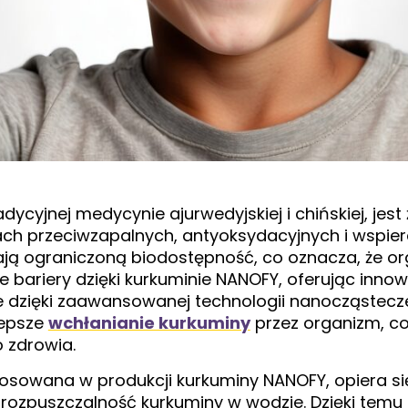
ycyjnej medycynie ajurwedyjskiej i chińskiej, je
ch przeciwzapalnych, antyoksydacyjnych i wspier
ą ograniczoną biodostępność, co oznacza, że org
 te bariery dzięki kurkuminie NANOFY, oferując inno
e dzięki zaawansowanej technologii nanocząstec
lepsze
wchłanianie kurkuminy
przez organizm, co
 zdrowia.
sowana w produkcji kurkuminy NANOFY, opiera si
 rozpuszczalność kurkuminy w wodzie. Dzięki temu