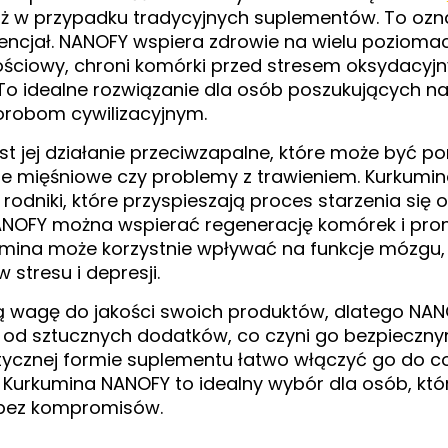
 niż w przypadku tradycyjnych suplementów. To oz
tencjał. NANOFY wspiera zdrowie na wielu poziom
ściowy, chroni komórki przed stresem oksydacyj
To idealne rozwiązanie dla osób poszukujących 
orobom cywilizacyjnym.
st jej działanie przeciwzapalne, które może być 
óle mięśniowe czy problemy z trawieniem. Kurkumina
rodniki, które przyspieszają proces starzenia się 
ANOFY można wspierać regenerację komórek i pro
rkumina może korzystnie wpływać na funkcje mózg
 stresu i depresji.
 wagę do jakości swoich produktów, dlatego NANO
ny od sztucznych dodatków, co czyni go bezpiecz
ktycznej formie suplementu łatwo włączyć go do co
 Kurkumina NANOFY to idealny wybór dla osób, kt
i bez kompromisów.