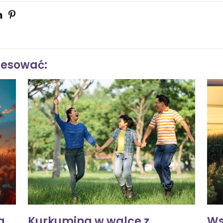
resować:
a
Kurkumina w walce z
Ws