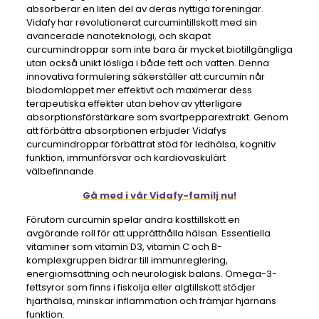
absorberar en liten del av deras nyttiga föreningar.
Vidafy har revolutionerat curcumintillskott med sin
avancerade nanoteknologi, och skapat
curcumindroppar som inte bara är mycket biotillgängliga
utan också unikt lösliga i både fett och vatten. Denna
innovativa formulering säkerställer att curcumin når
blodomloppet mer effektivt och maximerar dess
terapeutiska effekter utan behov av ytterligare
absorptionsförstärkare som svartpepparextrakt. Genom
att förbättra absorptionen erbjuder Vidafys
curcumindroppar förbättrat stöd för ledhälsa, kognitiv
funktion, immunförsvar och kardiovaskulärt
välbefinnande.
Gå med i vår Vidafy-familj nu!
Förutom curcumin spelar andra kosttillskott en
avgörande roll för att upprätthålla hälsan. Essentiella
vitaminer som vitamin D3, vitamin C och B-
komplexgruppen bidrar till immunreglering,
energiomsättning och neurologisk balans. Omega-3-
fettsyror som finns i fiskolja eller algtillskott stödjer
hjärthälsa, minskar inflammation och främjar hjärnans
funktion.