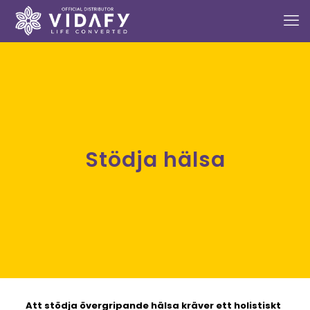
Stödja hälsa
Att stödja övergripande hälsa kräver ett holistiskt