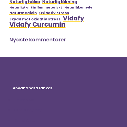
Naturlig hälsa
Naturlig läkning
Naturligt antiinflammatoriskt
Naturläkemedel
Naturmedicin
Oxidativ stress
Vidafy
Skydd mot oxidativ stress
Vidafy Curcumin
Nyaste kommentarer
Användbara länkar
Onlinebutik
Kundinloggning
Bli distributör