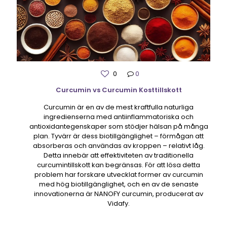
0
0
Curcumin vs Curcumin Kosttillskott
Curcumin är en av de mest kraftfulla naturliga
ingredienserna med antiinflammatoriska och
antioxidantegenskaper som stödjer hälsan på många
plan. Tyvärr är dess biotillgänglighet – förmågan att
absorberas och användas av kroppen – relativt låg.
Detta innebär att effektiviteten av traditionella
curcumintillskott kan begränsas. För att lösa detta
problem har forskare utvecklat former av curcumin
med hög biotillgänglighet, och en av de senaste
innovationerna är NANOFY curcumin, producerat av
Vidafy.