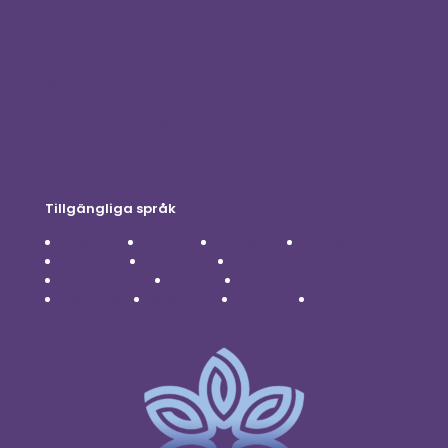
Blog
Kontakta oss
Sekretesspolicy
Ansvarsfriskrivning
Tillgängliga språk
Čeština
Dansk
Deutsch
English
Español
Français
Italiano
Nederlands
Polski
Português
Română
Svenska
Türkçe
Українська