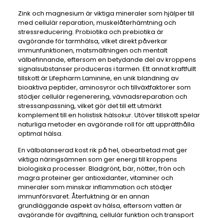
Zink och magnesium är viktiga mineraler som hjälper till
med cellulär reparation, muskelåterhämtning och
stressreducering. Probiotika och prebiotika är
avgörande för tarmhälsa, vilket direkt påverkar
immunfunktionen, matsmältningen och mentalt
välbefinnande, eftersom en betydande del av kroppens
signalsubstanser produceras i tarmen. Ett annat kraftfullt
tillskott är Lifepharm Laminine, en unik blandning av
bioaktiva peptider, aminosyror och tillväxtfaktorer som
stödjer cellulär regenerering, vävnadsreparation och
stressanpassning, vilket gör det till ett utmärkt
komplement till en holistisk hälsokur. Utöver tillskott spelar
naturliga metoder en avgörande roll för att upprätthålla
optimal hälsa.
En välbalanserad kost rik på hel, obearbetad mat ger
viktiga näringsämnen som ger energi till kroppens
biologiska processer. Bladgrönt, bär, nötter, frön och
magra proteiner ger antioxidanter, vitaminer och
mineraler som minskar inflammation och stödjer
immunförsvaret. Återfuktning är en annan
grundläggande aspekt av hälsa, eftersom vatten är
avgörande för avgiftning, cellulär funktion och transport