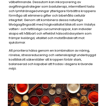
välbefinnande. Dessutom kan inkorporering av
avgiftningsstrategier som bastuterapi, intermittent fasta
och lymfdränageövningar ytterligare förbättra kroppens
förmåga att eliminera gifter och bibehålla cellulär
integritet. Genom att kombinera dessa naturliga
tillvägagångssätt med högkvalitativt tillskott som Vidafys
vatten- och fettlösliga curcumindroppar, kan individer
skapa ett hållbart och effektivt hälsostödssystem som
främjar livslängd, vitalitet och motståndskraft mot
sjukdomar.
Att prioritera hälsa genom en kombination av näring,
rörelse, stressreducering och vetenskapligt underbyggd
kosttillskott säkerställer att kroppen förblir stark,
balanserad och kapabel att frodas i dagens krävande
miljö.