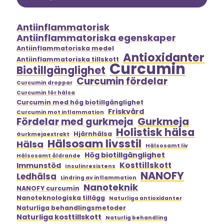
Antiinflammatorisk
Antiinflammatoriska egenskaper
Antiinflammatoriska medel
Antioxidanter
Antiinflammatoriska tillskott
Curcumin
Biotillgänglighet
Curcumin fördelar
Curcumin droppar
Curcumin för hälsa
Curcumin med hög biotillgänglighet
Friskvård
Curcumin mot inflammation
Gurkmeja
Fördelar med gurkmeja
Holistisk hälsa
Hjärnhälsa
Gurkmejaextrakt
Hälsosam livsstil
Hälsa
Hälsosamt liv
Hög biotillgänglighet
Hälsosamt åldrande
Kosttillskott
Immunstöd
Insulinresistens
NANOFY
Ledhälsa
Lindring av inflammation
Nanoteknik
NANOFY curcumin
Nanoteknologiska tillägg
Naturliga antioxidanter
Naturliga behandlingsmetoder
Naturliga kosttillskott
Naturlig behandling