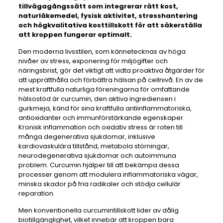
tillvägagångssätt som integrerar rätt kost,
naturläkemedel, fysisk aktivitet, stresshantering
och högkvalitativa kosttillskott för att säkerställa
att kroppen fungerar optimalt.
Den moderna livsstilen, som kännetecknas av höga
nivåer av stress, exponering för miljögifter och
näringsbrist, gör det viktigt att vidta proaktiva åtgärder för
att upprätthålla och förbättra hälsan på cellnivå. En av de
mest kraftfulla naturliga föreningarna för omfattande
hälsostöd är curcumin, den aktiva ingrediensen i
gurkmeja, känd för sina kraftfulla antiinflammatoriska,
antioxidanter och immunförstärkande egenskaper.
Kronisk inflammation och oxidativ stress är roten till
många degenerativa sjukdomar, inklusive
kardiovaskulära tillstånd, metabola störningar,
neurodegenerativa sjukdomar och autoimmuna
problem. Curcumin hjälper till att bekämpa dessa
processer genom att modulera inflammatoriska vägar,
minska skador på fria radikaler och stödja cellulär
reparation.
Men konventionella curcumintillskott lider av dålig
biotillgänglighet, vilket innebär att kroppen bara