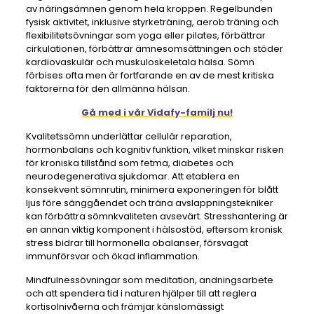
av näringsämnen genom hela kroppen. Regelbunden
fysisk aktivitet, inklusive styrketräning, aerob träning och
flexibilitetsövningar som yoga eller pilates, förbättrar
cirkulationen, förbättrar ämnesomsättningen och stöder
kardiovaskulär och muskuloskeletala hälsa. Sömn
förbises ofta men är fortfarande en av de mest kritiska
faktorerna för den allmänna hälsan.
Gå med i vår Vidafy-familj nu!
Kvalitetssömn underlättar cellulär reparation,
hormonbalans och kognitiv funktion, vilket minskar risken
för kroniska tillstånd som fetma, diabetes och
neurodegenerativa sjukdomar. Att etablera en
konsekvent sömnrutin, minimera exponeringen för blått
ljus före sänggåendet och träna avslappningstekniker
kan förbättra sömnkvaliteten avsevärt. Stresshantering är
en annan viktig komponent i hälsostöd, eftersom kronisk
stress bidrar till hormonella obalanser, försvagat
immunförsvar och ökad inflammation.
Mindfulnessövningar som meditation, andningsarbete
och att spendera tid i naturen hjälper till att reglera
kortisolnivåerna och främjar känslomässigt