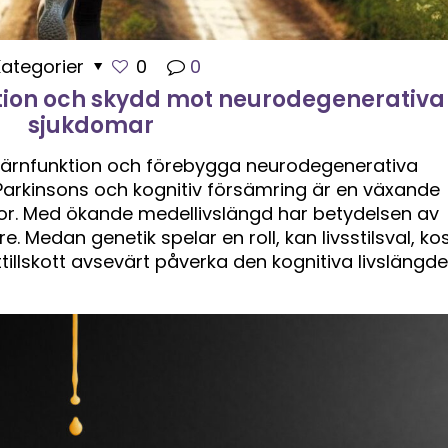
Kategorier
0
0
ktion och skydd mot neurodegenerativa
sjukdomar
hjärnfunktion och förebygga neurodegenerativa
arkinsons och kognitiv försämring är en växande
or. Med ökande medellivslängd har betydelsen av
e. Medan genetik spelar en roll, kan livsstilsval, ko
illskott avsevärt påverka den kognitiva livslängde