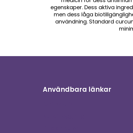
medicin för dess antiinfl
egenskaper. Dess aktiva ingred
men dess låga biotillgänglighet 
användning. Standard curcumin
minim
Användbara länkar
Onlinebutik
Kundinloggning
Bli distributör