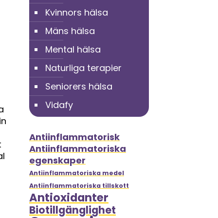
Kvinnors hälsa
Mäns hälsa
Mental hälsa
Naturliga terapier
Seniorers hälsa
Vidafy
a
in
Antiinflammatorisk
t
Antiinflammatoriska
al
egenskaper
Antiinflammatoriska medel
Antiinflammatoriska tillskott
Antioxidanter
Biotillgänglighet