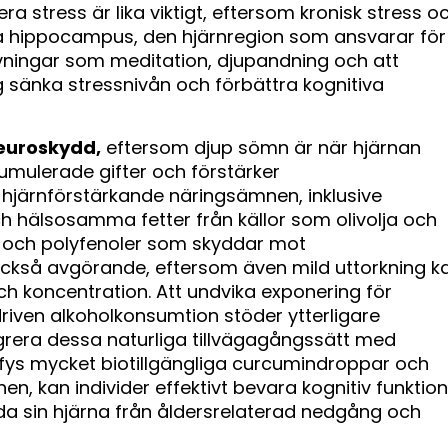
a stress är lika viktigt, eftersom kronisk stress o
pa hippocampus, den hjärnregion som ansvarar för
vningar som meditation, djupandning och att
ig sänka stressnivån och förbättra kognitiva
euroskydd,
eftersom djup sömn är när hjärnan
umulerade gifter och förstärker
å hjärnförstärkande näringsämnen, inklusive
ch hälsosamma fetter från källor som olivolja och
r och polyfenoler som skyddar mot
också avgörande, eftersom även mild uttorkning k
ch koncentration. Att undvika exponering för
driven alkoholkonsumtion stöder ytterligare
grera dessa naturliga tillvägagångssätt med
dafys mycket biotillgängliga curcumindroppar och
, kan individer effektivt bevara kognitiv funktion
da sin hjärna från åldersrelaterad nedgång och