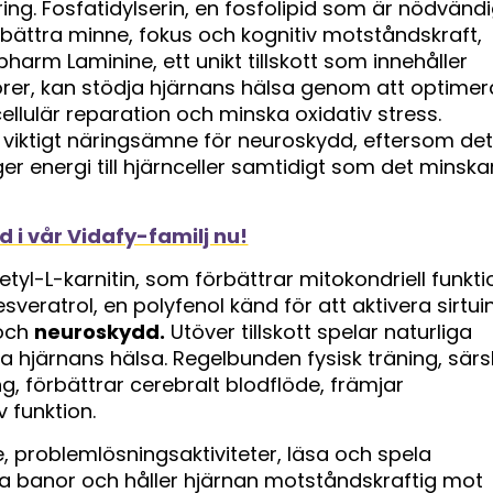
ring. Fosfatidylserin, en fosfolipid som är nödvänd
förbättra minne, fokus och kognitiv motståndskraft,
epharm Laminine, ett unikt tillskott som innehåller
torer, kan stödja hjärnans hälsa genom att optimer
ellulär reparation och minska oxidativ stress.
viktigt näringsämne för neuroskydd, eftersom det
er energi till hjärnceller samtidigt som det minska
 i vår Vidafy-familj nu!
cetyl-L-karnitin, som förbättrar mitokondriell funkti
resveratrol, en polyfenol känd för att aktivera sirtui
 och
neuroskydd.
Utöver tillskott spelar naturliga
da hjärnans hälsa. Regelbunden fysisk träning, särsk
g, förbättrar cerebralt blodflöde, främjar
 funktion.
e, problemlösningsaktiviteter, läsa och spela
la banor och håller hjärnan motståndskraftig mot