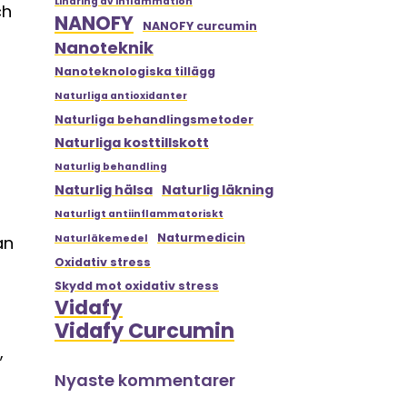
Lindring av inflammation
ch
NANOFY
NANOFY curcumin
Nanoteknik
Nanoteknologiska tillägg
Naturliga antioxidanter
Naturliga behandlingsmetoder
Naturliga kosttillskott
Naturlig behandling
Naturlig hälsa
Naturlig läkning
Naturligt antiinflammatoriskt
Naturmedicin
an
Naturläkemedel
Oxidativ stress
Skydd mot oxidativ stress
Vidafy
Vidafy Curcumin
,
Nyaste kommentarer