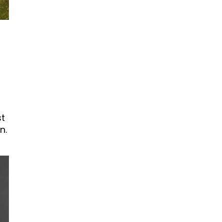
st
n.