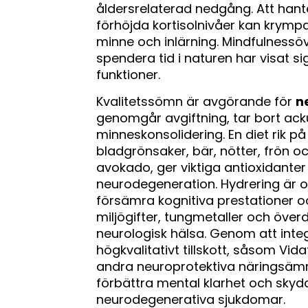
åldersrelaterad nedgång. Att hanter
förhöjda kortisolnivåer kan krym
minne och inlärning. Mindfulnessö
spendera tid i naturen har visat s
funktioner.
Kvalitetssömn är avgörande för
n
genomgår avgiftning, tar bort ack
minneskonsolidering. En diet rik p
bladgrönsaker, bär, nötter, frön o
avokado, ger viktiga antioxidante
neurodegeneration. Hydrering är 
försämra kognitiva prestationer o
miljögifter, tungmetaller och över
neurologisk hälsa. Genom att inte
högkvalitativt tillskott, såsom Vi
andra neuroprotektiva näringsämnen
förbättra mental klarhet och skyd
neurodegenerativa sjukdomar.