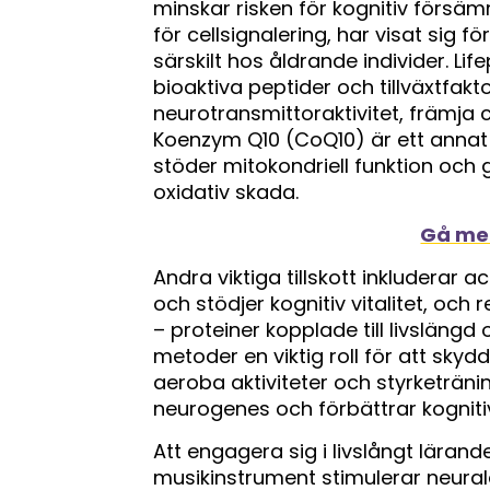
minskar risken för kognitiv försäm
för cellsignalering, har visat sig 
särskilt hos åldrande individer. Lif
bioaktiva peptider och tillväxtfak
neurotransmittoraktivitet, främja c
Koenzym Q10 (CoQ10) är ett annat 
stöder mitokondriell funktion och g
oxidativ skada.
Gå med
Andra viktiga tillskott inkluderar a
och stödjer kognitiv vitalitet, och 
– proteiner kopplade till livslängd
metoder en viktig roll för att skyd
aeroba aktiviteter och styrketränin
neurogenes och förbättrar kognitiv
Att engagera sig i livslångt lärand
musikinstrument stimulerar neura