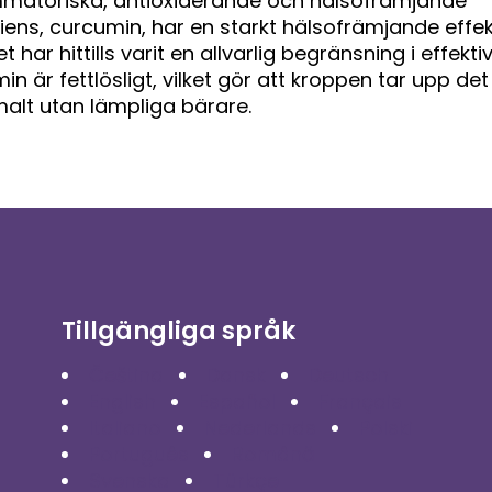
ammatoriska, antioxiderande och hälsofrämjande
iens, curcumin, har en starkt hälsofrämjande effek
har hittills varit en allvarlig begränsning i effekti
 är fettlösligt, vilket gör att kroppen tar upp det
alt utan lämpliga bärare.
Tillgängliga språk
Čeština
Dansk
Deutsch
English
Español
Français
Italiano
Nederlands
Polski
Português
Română
Svenska
Türkçe