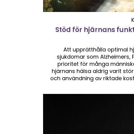
Stöd för hjärnans fun
Att upprätthålla optimal 
sjukdomar som Alzheimers, P
prioritet för många människ
hjärnans hälsa aldrig varit störr
och användning av riktade kostt