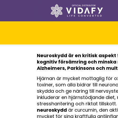
Neuroskydd
är en kritisk aspekt
kognitiv försämring och minska
Alzheimers, Parkinsons och multi
Hjärnan är mycket mottaglig för o
toxiner, som alla bidrar till neuro
skydda och ge näring till nervsys
inkluderar en hjärnstödjande diet, 
stresshantering och riktat tillskot
neuroskydd
är curcumin, den akt
mycket för sina kraftfulla antiinf