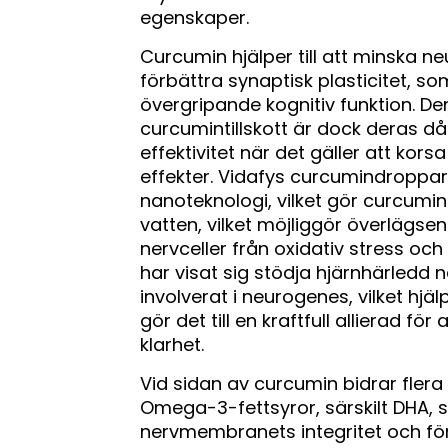
egenskaper.
Curcumin hjälper till att minska ne
förbättra synaptisk plasticitet, s
övergripande kognitiv funktion. D
curcumintillskott är dock deras dål
effektivitet när det gäller att ko
effekter. Vidafys curcumindroppa
nanoteknologi, vilket gör curcumin 
vatten, vilket möjliggör överlägse
nervceller från oxidativ stress o
har visat sig stödja hjärnhärledd n
involverat i neurogenes, vilket hjälp
gör det till en kraftfull allierad f
klarhet.
Vid sidan av curcumin bidrar flera ko
Omega-3-fettsyror, särskilt DHA, s
nervmembranets integritet och för