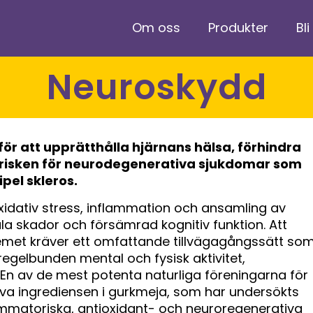
Om oss
Produkter
Bli
Neuroskydd
 för att upprätthålla hjärnans hälsa, förhindra
 risken för neurodegenerativa sjukdomar som
pel skleros.
xidativ stress, inflammation och ansamling av
nala skador och försämrad kognitiv funktion. Att
temet kräver ett omfattande tillvägagångssätt so
regelbunden mental och fysisk aktivitet,
t. En av de mest potenta naturliga föreningarna för
iva ingrediensen i gurkmeja, som har undersökts
lammatoriska, antioxidant- och neuroregenerativa