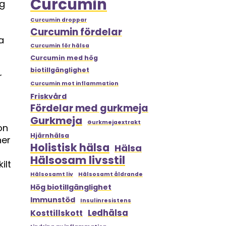
Curcumin
ig
Curcumin droppar
Curcumin fördelar
a
Curcumin för hälsa
Curcumin med hög
biotillgänglighet
r
Curcumin mot inflammation
Friskvård
Fördelar med gurkmeja
Gurkmeja
Gurkmejaextrakt
on
Hjärnhälsa
ner
Holistisk hälsa
Hälsa
Hälsosam livsstil
ilt
Hälsosamt liv
Hälsosamt åldrande
Hög biotillgänglighet
Immunstöd
Insulinresistens
Ledhälsa
Kosttillskott