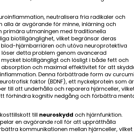
uroinflammation, neutralisera fria radikaler och
om alla är avgörande för minne, inlärning och
en primära utmaningen med traditionella
iga biotillgänglighet, vilket begränsar deras
rsa blod-hjärnbarriären och utöva neuroprotektiva
r löser detta problem genom avancerad
mycket biotillgängligt och lösligt i både fett och
n absorption och maximal effektivitet för att skydd
ch inflammation. Denna förbättrade form av curcum
eurotrofisk faktor (BDNF), ett nyckelprotein som är
er till att underhålla och reparera hjärnceller, vilke
ör att förhindra kognitiv nedgång och förbättra ment
sttillskott till
neuroskydd
och hjärnfunktion.
pelar en avgörande roll för att upprätthålla
bättra kommunikationen mellan hjärnceller, vilket