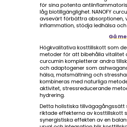
för sina potenta antiinflammator
låg biotillgänglighet. NANOFY cu
avsevärt förbättra absorptionen, vil
inflammation, stödja ledhälsa och 
Gå med
Högkvalitativa kosttillskott som d
metoder för att bibehålla vitalite
curcumin kompletterar andra till
och adaptogener som ashwagandha
hälsa, matsmältning och stresshant
kombineras med naturliga metoder, 
aktivitet, stressreducerande met
hydrering.
Detta holistiska tillvägagångssätt 
riktade effekterna av kosttillsko
synergistiska effekten av en bala
urval och integration blir kosttills