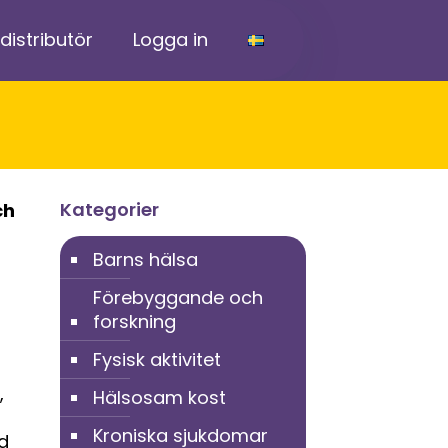
 distributör
Logga in
Kategorier
ch
Barns hälsa
Förebyggande och
forskning
Fysisk aktivitet
,
Hälsosam kost
Kroniska sjukdomar
d