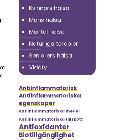
Kvinnors hälsa
Mäns hälsa
a
Mental hälsa
Naturliga terapier
Seniorers hälsa
ka
Vidafy
s
Antiinflammatorisk
Antiinflammatoriska
egenskaper
Antiinflammatoriska medel
Antiinflammatoriska tillskott
Antioxidanter
Biotillgänglighet