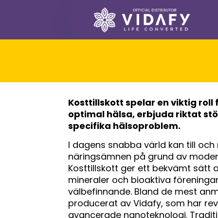
Kosttillskott spelar en viktig ro
optimal hälsa, erbjuda riktat st
specifika hälsoproblem.
I dagens snabba värld kan till oc
näringsämnen på grund av modern 
Kosttillskott ger ett bekvämt sätt a
mineraler och bioaktiva förening
välbefinnande. Bland de mest anm
producerat av Vidafy, som har revo
avancerade nanoteknologi. Traditi