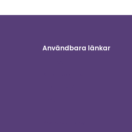
Användbara länkar
Onlinebutik
Kundinloggning
Bli distributör
Blog
Kontakta oss
Sekretesspolicy