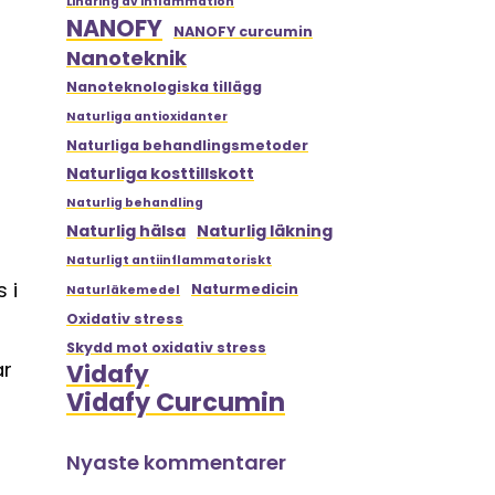
Lindring av inflammation
NANOFY
NANOFY curcumin
Nanoteknik
Nanoteknologiska tillägg
Naturliga antioxidanter
Naturliga behandlingsmetoder
Naturliga kosttillskott
Naturlig behandling
Naturlig hälsa
Naturlig läkning
Naturligt antiinflammatoriskt
 i
Naturmedicin
Naturläkemedel
Oxidativ stress
Skydd mot oxidativ stress
ar
Vidafy
Vidafy Curcumin
Nyaste kommentarer