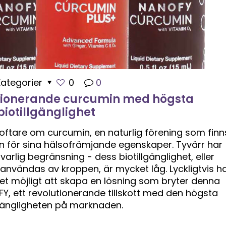
Kategorier
0
0
tionerande curcumin med högsta
biotillgänglighet
lt oftare om curcumin, en naturlig förening som finns
n för sina hälsofrämjande egenskaper. Tyvärr har
lvarlig begränsning - dess biotillgänglighet, eller
nvändas av kroppen, är mycket låg. Lyckligtvis h
det möjligt att skapa en lösning som bryter denna
FY, ett revolutionerande tillskott med den högsta
lgängligheten på marknaden.