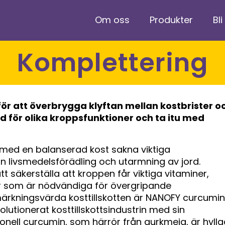
Om oss
Produkter
Bli
Komplettering
ll för att överbrygga klyftan mellan kostbrister o
öd för olika kroppsfunktioner och ta itu med
h med en balanserad kost sakna viktiga
livsmedelsförädling och utarmning av jord.
tt säkerställa att kroppen får viktiga vitaminer,
ar som är nödvändiga för övergripande
ärkningsvärda kosttillskotten är NANOFY curcumin
lutionerat kosttillskottsindustrin med sin
onell curcumin, som härrör från gurkmeja, är hylla