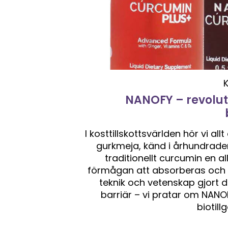
NANOFY – revolu
I kosttillskottsvärlden hör vi al
gurkmeja, känd i århundrade
traditionellt curcumin en al
förmågan att absorberas och a
teknik och vetenskap gjort 
barriär – vi pratar om NANO
biotil