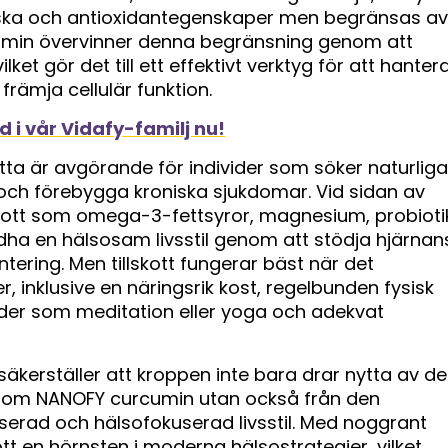
iska och antioxidantegenskaper men begränsas av
rcumin övervinner denna begränsning genom att
ket gör det till ett effektivt verktyg för att hanter
främja cellulär funktion.
 i vår Vidafy-familj nu!
etta är avgörande för individer som söker naturliga
t och förebygga kroniska sjukdomar. Vid sidan av
skott som omega-3-fettsyror, magnesium, probioti
 en hälsosam livsstil genom att stödja hjärnan
ering. Men tillskott fungerar bäst när det
inklusive en näringsrik kost, regelbunden fysisk
oder som meditation eller yoga och adekvat
säkerställer att kroppen inte bara drar nytta av de
tt som NANOFY curcumin utan också från den
nserad och hälsofokuserad livsstil. Med noggrant
kott en hörnsten i moderna hälsostrategier, vilket