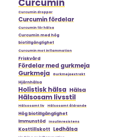
Curcumin
Curcumin droppar
Curcumin fördelar
Curcumin för hälsa
Curcumin med hög
biotillgänglighet
Curcumin mot inflammation
Friskvård
Fördelar med gurkmeja
Gurkmeja
Gurkmejaextrakt
Hjärnhälsa
Holistisk hälsa
Hälsa
Hälsosam livsstil
Hälsosamt liv
Hälsosamt åldrande
Hög biotillgänglighet
Immunstöd
Insulinresistens
Ledhälsa
Kosttillskott