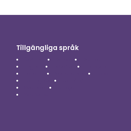
Tillgängliga språk
Čeština
Dansk
Deutsch
English
Español
Français
Italiano
Nederlands
Polski
Português
Română
Svenska
Türkçe
Українська