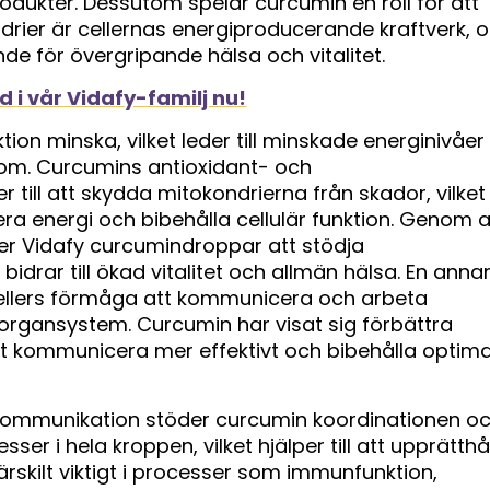
odukter. Dessutom spelar curcumin en roll för att
ndrier är cellernas energiproducerande kraftverk, 
de för övergripande hälsa och vitalitet.
 i vår Vidafy-familj nu!
tion minska, vilket leder till minskade energinivåer
kdom. Curcumins antioxidant- och
r till att skydda mitokondrierna från skador, vilket
a energi och bibehålla cellulär funktion. Genom a
per Vidafy curcumindroppar att stödja
 bidrar till ökad vitalitet och allmän hälsa. En anna
r cellers förmåga att kommunicera och arbeta
organsystem. Curcumin har visat sig förbättra
 att kommunicera mer effektivt och bibehålla optima
 kommunikation stöder curcumin koordinationen o
ser i hela kroppen, vilket hjälper till att upprätthå
rskilt viktigt i processer som immunfunktion,