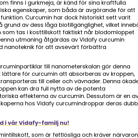
m finns i gurkmeja, är känd för sina kraftfulla
riska egenskaper, som båda är avgörande för att
 funktion. Curcumin har dock historiskt sett varit
 grund av dess låga biotillgänglighet, vilket inneb
 som tas i kosttillskott faktiskt når blodomloppet
Denna utmaning åtgärdas av Vidafy curcumin
nanoteknik för att avsevärt förbättra
rcuminpartiklar till nanometerskalan gör denna
lättare för curcumin att absorberas av kroppen,
t transporteras till celler och vävnader. Denna ökad
kroppen kan dra full nytta av de potenta
toriska effekterna av curcumin. Dessutom är en a
nskaperna hos Vidafy curcumindroppar deras dubb
 i vår Vidafy-familj nu!
cumintillskott, som är fettlösliga och kräver närvaron