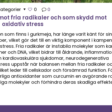
Kategorier
0
0
ot fria radikaler och som skydd mot
oxidativ stress
 som finns i gurkmeja, har länge varit känt för si
er, vilket gör det till en viktig komponent i kampen
 stress. Fria radikaler är instabila molekyler som ka
ner och DNA, vilket bidrar till åldrande, inflammati
 kardiovaskulära sjukdomar, neurodegenerativa
stress uppstår när balansen mellan fria radikaler o
ilket leder till cellskador och försämrad funktion. F
rliga antioxidanter som curcumin en avgörande ro
liga molekyler och förhindra deras skadliga effekte