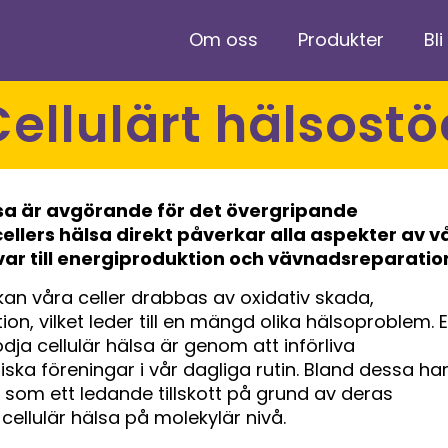
Om oss
Produkter
Bli
Cellulärt hälsost
lsa är avgörande för det övergripande
llers hälsa direkt påverkar alla aspekter av v
ar till energiproduktion och vävnadsreparatio
kan våra celler drabbas av oxidativ skada,
n, vilket leder till en mängd olika hälsoproblem. E
dja cellulär hälsa är genom att införliva
ska föreningar i vår dagliga rutin. Bland dessa ha
som ett ledande tillskott på grund av deras
ellulär hälsa på molekylär nivå.