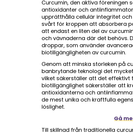
Curcumin, den aktiva föreningen so
antioxidanter och antiinflammato
upprätthålla cellulär integritet och
svårt för kroppen att absorbera på
att endast en liten del av curcumin
och vävnaderna där det behövs. 
droppar, som använder avancerad 
biotillgängligheten av curcumin.
Genom att minska storleken på cu
banbrytande teknologi det mycket 
vilket säkerställer att det effektiv
biotillgänglighet säkerställer att 
antioxidanterna och antiinflamma
de mest unika och kraftfulla ege
löslighet.
Gå med
Till skillnad från traditionella cur