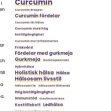
Curcumin
i
ten
Curcumin droppar
Curcumin fördelar
Curcumin för hälsa
Curcumin med hög
biotillgänglighet
Curcumin mot inflammation
lar
Friskvård
Fördelar med gurkmeja
Gurkmeja
och
Gurkmejaextrakt
Hjärnhälsa
Holistisk hälsa
ill
Hälsa
Hälsosam livsstil
r
sa
Hälsosamt liv
Hälsosamt åldrande
Hög biotillgänglighet
a.
Immunstöd
Insulinresistens
Ledhälsa
Kosttillskott