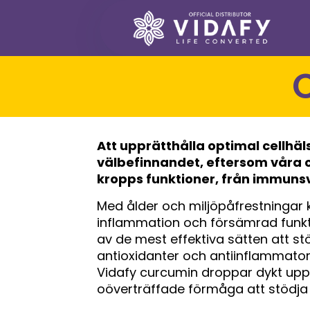
Att upprätthålla optimal cellhä
välbefinnandet, eftersom våra ce
kropps funktioner, från immunsv
Med ålder och miljöpåfrestningar 
inflammation och försämrad funktio
av de mest effektiva sätten att stö
antioxidanter och antiinflammatori
Vidafy curcumin droppar dykt upp 
oöverträffade förmåga att stödja c