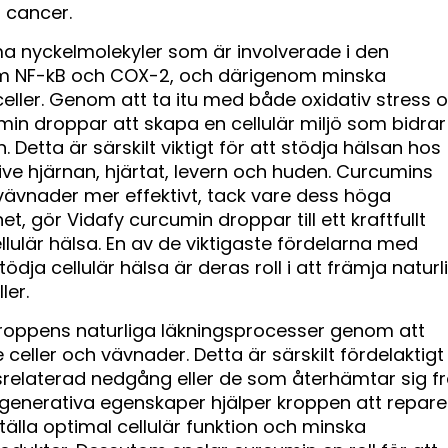
 cancer.
 nyckelmolekyler som är involverade i den
m NF-kB och COX-2, och därigenom minska
eller. Genom att ta itu med både oxidativ stress 
in droppar att skapa en cellulär miljö som bidrar t
 Detta är särskilt viktigt för att stödja hälsan hos
ive hjärnan, hjärtat, levern och huden. Curcumins
vävnader mer effektivt, tack vare dess höga
et, gör Vidafy curcumin droppar till ett kraftfullt
ellulär hälsa. En av de viktigaste fördelarna med
dja cellulär hälsa är deras roll i att främja naturl
ler.
kroppens naturliga läkningsprocesser genom att
eller och vävnader. Detta är särskilt fördelaktigt
gsrelaterad nedgång eller de som återhämtar sig f
generativa egenskaper hjälper kroppen att repare
tälla optimal cellulär funktion och minska