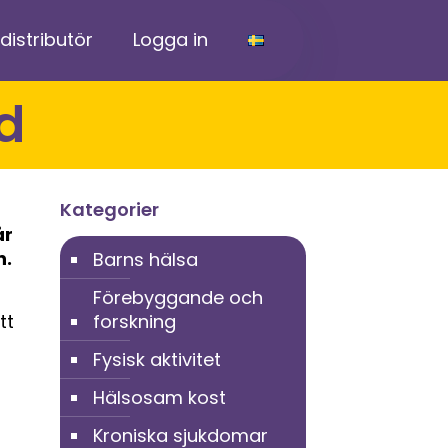
 distributör
Logga in
öd
Kategorier
år
n.
Barns hälsa
Förebyggande och
tt
forskning
Fysisk aktivitet
r
Hälsosam kost
Kroniska sjukdomar