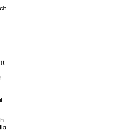
och
tt
n
l
ch
lla