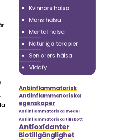
Kvinnors hälsa
Mäns hälsa
är
Mental hälsa
Naturliga terapier
Seniorers hälsa
Vidafy
e
Antiinflammatorisk
Antiinflammatoriska
v
egenskaper
la
Antiinflammatoriska medel
Antiinflammatoriska tillskott
Antioxidanter
Biotillgänglighet