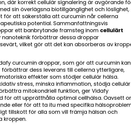
 där korrekt cellulär signalering är avgörande fö
ed sin överlägsna biotillgänglighet och löslighet,
för att säkerställa att curcumin når cellerna
terapeutiska potential. Sammanfattningsvis
roppar ett banbrytande framsteg inom
cellulärt
nanoteknik förbättrar dessa droppar
sevärt, vilket gör att det kan absorberas av kropp
idafy curcumin droppar, som gör att curcumin kan
örbättrar dess leverans till cellerna ytterligare,
matoriska effekter som stödjer cellulär hälsa.
dativ stress, minska inflammation, stödja cellulär
rbättra mitokondriell funktion, ger Vidafy
för att upprätthålla optimal cellhälsa. Oavsett 
de eller för att ta itu med specifika hälsoproblem
t tillskott för alla som vill främja hälsan och
la kroppen.