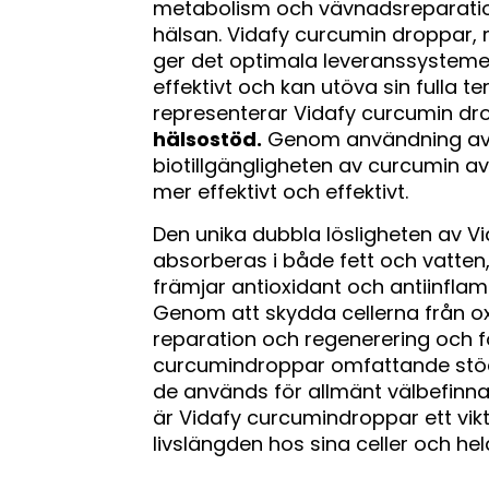
metabolism och vävnadsreparation,
hälsan. Vidafy curcumin droppar, m
ger det optimala leveranssystemet 
effektivt och kan utöva sin fulla 
representerar Vidafy curcumin d
hälsostöd.
Genom användning av 
biotillgängligheten av curcumin av
mer effektivt och effektivt.
Den unika dubbla lösligheten av V
absorberas i både fett och vatten, f
främjar antioxidant och antiinflam
Genom att skydda cellerna från oxi
reparation och regenerering och fö
curcumindroppar omfattande stöd 
de används för allmänt välbefinnan
är Vidafy curcumindroppar ett viktig
livslängden hos sina celler och he