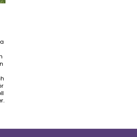
na
n
on
ch
ör
ll
r.