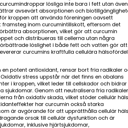
 curcumindroppar lösliga inte bara i fett utan även 
ättrar avsevärt absorptionen och biotillgänglighe
e för kroppen att använda föreningen oavsett
ort framsteg inom curcumintillskott, eftersom det
förbättra absorptionen, vilket gör att curcumin
pet och distribueras till cellerna utan några
örbättrade löslighet i både fett och vatten gör att
evererar curcumins kraftfulla cellulära hälsoförde
en potent antioxidant, rensar bort fria radikaler 
. Oxidativ stress uppstår när det finns en obalans
er i kroppen, vilket leder till cellskador och bidrar t
a sjukdomar. Genom att neutralisera fria radikale
lerna från oxidativ skada, vilket stöder cellulär häl
xidanteffekter har curcumin också starka
om är avgörande för att upprätthålla cellulär häls
ragande orsak till cellulär dysfunktion och är
sjukdomar, inklusive hjärtsjukdomar,