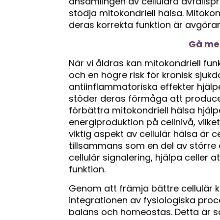
ansamlingen av cellulära avfallspr
stödja mitokondriell hälsa. Mitoko
deras korrekta funktion är avgöran
Gå med
När vi åldras kan mitokondriell funk
och en högre risk för kronisk sju
antiinflammatoriska effekter hjälpe
stöder deras förmåga att producer
förbättra mitokondriell hälsa hjäl
energiproduktion på cellnivå, vilket
viktig aspekt av cellulär hälsa ä
tillsammans som en del av större 
cellulär signalering, hjälpa celler
funktion.
Genom att främja bättre cellulär
integrationen av fysiologiska proces
balans och homeostas. Detta är sä