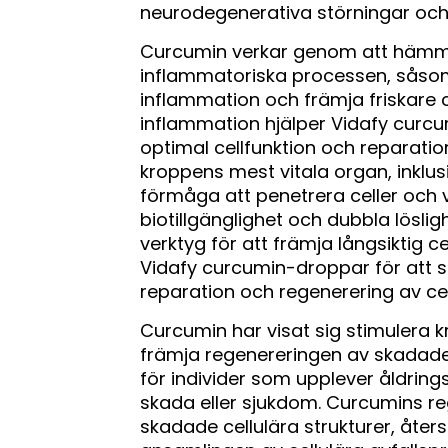
neurodegenerativa störningar och
Curcumin verkar genom att hämma
inflammatoriska processen, såso
inflammation och främja friskare c
inflammation hjälper Vidafy curcum
optimal cellfunktion och reparation.
kroppens mest vitala organ, inklus
förmåga att penetrera celler och 
biotillgänglighet och dubbla lösligh
verktyg för att främja långsiktig c
Vidafy curcumin-droppar för att stö
reparation och regenerering av cel
Curcumin har visat sig stimulera 
främja regenereringen av skadade c
för individer som upplever åldrin
skada eller sjukdom. Curcumins re
skadade cellulära strukturer, åters