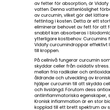
av fetter för absorption, är Vidafy
vatten. Denna vattenlöslighet förb
av curcumin, vilket gör det lättar
fettintag i kosten. Detta är ett st
eliminerar behovet av fett för att 
snabbt kan absorberas i blodomlop
ytterligare kostbehov. Curcumins f
Vidafy curcumindroppar effektivt l
till kroppen.
På cellnivå fungerar curcumin som 
skyddar celler från oxidativ stress
mellan fria radikaler och antioxidant
åldrande och utveckling av kronisk
hjälper curcumin till att skydda cel
och livslängd. Förutom dess antio
antiinflammatoriska egenskaper, s
Kronisk inflammation är en stor bid
kopplad till ett brett spektrum av 