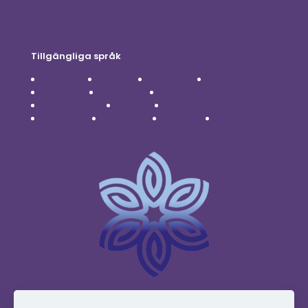
Tillgängliga språk
Čeština
Dansk
Deutsch
English
Español
Français
Italiano
Nederlands
Polski
Português
Română
Svenska
Türkçe
Українська