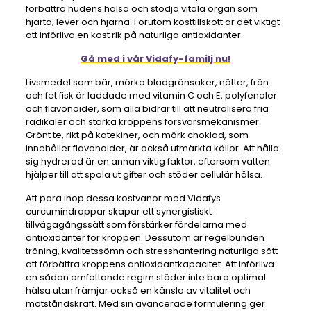
förbättra hudens hälsa och stödja vitala organ som
hjärta, lever och hjärna. Förutom kosttillskott är det viktigt
att införliva en kost rik på naturliga antioxidanter.
Gå med i vår Vidafy-familj nu!
Livsmedel som bär, mörka bladgrönsaker, nötter, frön
och fet fisk är laddade med vitamin C och E, polyfenoler
och flavonoider, som alla bidrar till att neutralisera fria
radikaler och stärka kroppens försvarsmekanismer.
Grönt te, rikt på katekiner, och mörk choklad, som
innehåller flavonoider, är också utmärkta källor. Att hålla
sig hydrerad är en annan viktig faktor, eftersom vatten
hjälper till att spola ut gifter och stöder cellulär hälsa.
Att para ihop dessa kostvanor med Vidafys
curcumindroppar skapar ett synergistiskt
tillvägagångssätt som förstärker fördelarna med
antioxidanter för kroppen. Dessutom är regelbunden
träning, kvalitetssömn och stresshantering naturliga sätt
att förbättra kroppens antioxidantkapacitet. Att införliva
en sådan omfattande regim stöder inte bara optimal
hälsa utan främjar också en känsla av vitalitet och
motståndskraft. Med sin avancerade formulering ger