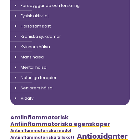
Förebyggande och forskning
Fysisk aktivitet
Hälsosam kost
Kroniska sjukdomar
Kvinnors hälsa
Mäns hälsa
Mental hälsa
Naturliga terapier
Seniorers hälsa
Vidafy
Antiinflammatorisk
Antiinflammatoriska egenskaper
Antiinflammatoriska medel
Antioxidanter
Antiinflammatoriska tillskott