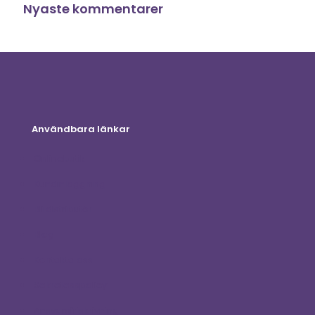
Nyaste kommentarer
Användbara länkar
Onlinebutik
Kundinloggning
Bli distributör
Blog
Kontakta oss
Sekretesspolicy
Ansvarsfriskrivning