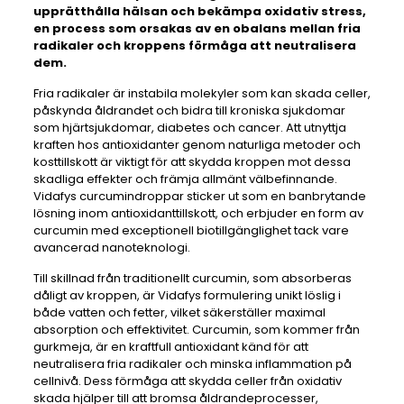
upprätthålla hälsan och bekämpa oxidativ stress,
en process som orsakas av en obalans mellan fria
radikaler och kroppens förmåga att neutralisera
dem.
Fria radikaler är instabila molekyler som kan skada celler,
påskynda åldrandet och bidra till kroniska sjukdomar
som hjärtsjukdomar, diabetes och cancer. Att utnyttja
kraften hos antioxidanter genom naturliga metoder och
kosttillskott är viktigt för att skydda kroppen mot dessa
skadliga effekter och främja allmänt välbefinnande.
Vidafys curcumindroppar sticker ut som en banbrytande
lösning inom antioxidanttillskott, och erbjuder en form av
curcumin med exceptionell biotillgänglighet tack vare
avancerad nanoteknologi.
Till skillnad från traditionellt curcumin, som absorberas
dåligt av kroppen, är Vidafys formulering unikt löslig i
både vatten och fetter, vilket säkerställer maximal
absorption och effektivitet. Curcumin, som kommer från
gurkmeja, är en kraftfull antioxidant känd för att
neutralisera fria radikaler och minska inflammation på
cellnivå. Dess förmåga att skydda celler från oxidativ
skada hjälper till att bromsa åldrandeprocesser,