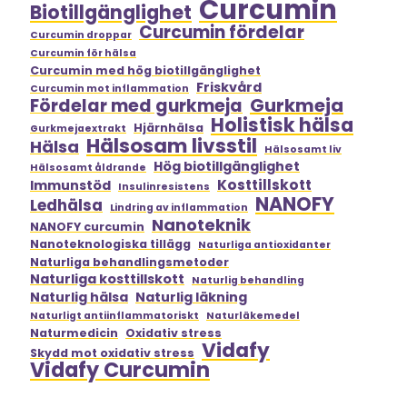
Curcumin
Biotillgänglighet
Curcumin fördelar
Curcumin droppar
Curcumin för hälsa
Curcumin med hög biotillgänglighet
Friskvård
Curcumin mot inflammation
Gurkmeja
Fördelar med gurkmeja
Holistisk hälsa
Hjärnhälsa
Gurkmejaextrakt
Hälsosam livsstil
Hälsa
Hälsosamt liv
Hög biotillgänglighet
Hälsosamt åldrande
Kosttillskott
Immunstöd
Insulinresistens
NANOFY
Ledhälsa
Lindring av inflammation
Nanoteknik
NANOFY curcumin
Nanoteknologiska tillägg
Naturliga antioxidanter
Naturliga behandlingsmetoder
Naturliga kosttillskott
Naturlig behandling
Naturlig hälsa
Naturlig läkning
Naturligt antiinflammatoriskt
Naturläkemedel
Naturmedicin
Oxidativ stress
Vidafy
Skydd mot oxidativ stress
Vidafy Curcumin