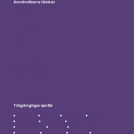
Användbara länkar
Onlinebutik
Kundinloggning
Bli distributör
Blog
Kontakta oss
Sekretesspolicy
Ansvarsfriskrivning
Tillgängliga språk
Čeština
Dansk
Deutsch
English
Español
Français
Italiano
Nederlands
Polski
Português
Română
Svenska
Türkçe
Українська