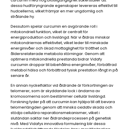
curcumin med hög biotillgänglighet säkerställer att
dessa hudföryngrande egenskaper levereras effektivt till
hudcellerna, vilket främjar en mer ungdomlig och
strålande hy.
Dessutom spelar curcumin en avgörande roll i
mitokondriell funktion, vilket är centralt för
energiproduktion och livslängd. När vi åldras minskar
mitokondriernas effektivitet, vilket leder till minskade
energinivåer och ökad mottaglighet för trötthet och
åldersrelaterade metabola störningar. Genom att
optimera mitokondriella prestanda bidrar Vidafy
curcumin droppar till bibehållna energinivåer, förbättrad
metabol hälsa och förbättrad fysisk prestation långt in på
senare år.
En annan nyckelfaktor vid åldrande är förkortningen av
telomerer, som är skyddande lock i ändarna av
kromosomerna som bestämmer cellulär livslängd.
Forskning tyder på att curcumin kan hjälpa till att bevara
telomerlängden genom att minska oxidativ skada och
stödja cellulära reparationsmekanismer, vilket i
slutändan saktar ner åldrandeprocessen på genetisk
nivå. Med Vidafys innovativa formulering blir dessa