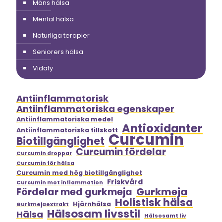
Mäns hälsa
Mental hälsa
Naturliga terapier
Seniorers hälsa
Vidafy
Antiinflammatorisk
Antiinflammatoriska egenskaper
Antiinflammatoriska medel
Antioxidanter
Antiinflammatoriska tillskott
Curcumin
Biotillgänglighet
Curcumin fördelar
Curcumin droppar
Curcumin för hälsa
Curcumin med hög biotillgänglighet
Friskvård
Curcumin mot inflammation
Gurkmeja
Fördelar med gurkmeja
Holistisk hälsa
Hjärnhälsa
Gurkmejaextrakt
Hälsosam livsstil
Hälsa
Hälsosamt liv