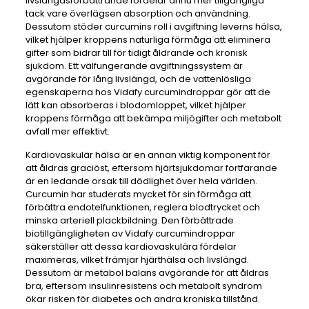
livslängdsförbättrande fördelar ännu mer tillgängliga
tack vare överlägsen absorption och användning.
Dessutom stöder curcumins roll i avgiftning leverns hälsa,
vilket hjälper kroppens naturliga förmåga att eliminera
gifter som bidrar till för tidigt åldrande och kronisk
sjukdom. Ett välfungerande avgiftningssystem är
avgörande för lång livslängd, och de vattenlösliga
egenskaperna hos Vidafy curcumindroppar gör att de
lätt kan absorberas i blodomloppet, vilket hjälper
kroppens förmåga att bekämpa miljögifter och metabolt
avfall mer effektivt.
Kardiovaskulär hälsa är en annan viktig komponent för
att åldras graciöst, eftersom hjärtsjukdomar fortfarande
är en ledande orsak till dödlighet över hela världen.
Curcumin har studerats mycket för sin förmåga att
förbättra endotelfunktionen, reglera blodtrycket och
minska arteriell plackbildning. Den förbättrade
biotillgängligheten av Vidafy curcumindroppar
säkerställer att dessa kardiovaskulära fördelar
maximeras, vilket främjar hjärthälsa och livslängd.
Dessutom är metabol balans avgörande för att åldras
bra, eftersom insulinresistens och metabolt syndrom
ökar risken för diabetes och andra kroniska tillstånd.