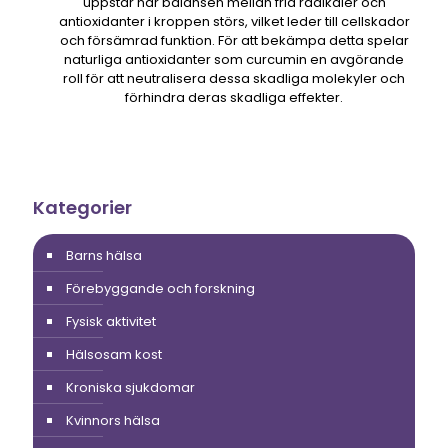
uppstår när balansen mellan fria radikaler och
antioxidanter i kroppen störs, vilket leder till cellskador
och försämrad funktion. För att bekämpa detta spelar
naturliga antioxidanter som curcumin en avgörande
roll för att neutralisera dessa skadliga molekyler och
förhindra deras skadliga effekter.
Kategorier
Barns hälsa
Förebyggande och forskning
Fysisk aktivitet
Hälsosam kost
Kroniska sjukdomar
Kvinnors hälsa