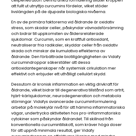
cellpenetration. Denna unika formulering tillåter kroppen
att fullt ut utnyttja curcumins fördelar, vilket stöder
livslängden på de djupaste biologiska nivåerna.
En av de primära faktorerna vid åldrande är oxidativ
stress, som skadar celler, påskyndar vävnadsförsämring
och bidrar till uppkomsten av åldersrelaterade
sjukdomar. Curcumin, som en kraftfull antioxidant,
neutraliserar fria radikaler, skyddar celler från oxidativ
skada och minskar de kumulativa effekterna av
åldrande. Den förbättrade biotillgängligheten av Vidafy
curcumindroppar säkerställer att dessa
antioxidantegenskaper når systemisk cirkulation mer
effektivt och erbjuder ett uthålligt cellulärt skydd.
Dessutom är kronisk inflammation en viktig drivkraft för
åldrande, vilket bidrar till degenerativa tillstånd som artrit,
hjärt-kärlsjukdomar, neurodegeneration och metabola
störningar. Vidafys avancerade curcuminformulering
arbetar på molekylär nivå för att hämma inflammatoriska
vägar, undertrycka aktiviteten hos pro-inflammatoriska
cytokiner som påskyndar åldrandet. Till skillnad från
konventionella curcumintillskott, som kräver höga doser
för att uppnå minimala resultat, ger Vidafy