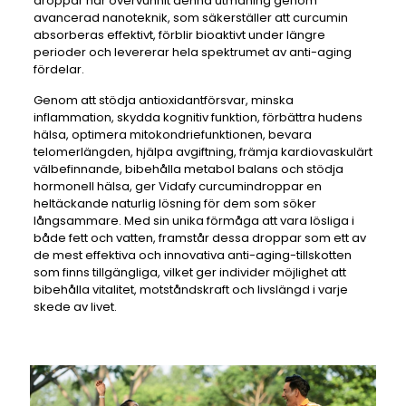
droppar har övervunnit denna utmaning genom
avancerad nanoteknik, som säkerställer att curcumin
absorberas effektivt, förblir bioaktivt under längre
perioder och levererar hela spektrumet av anti-aging
fördelar.
Genom att stödja antioxidantförsvar, minska
inflammation, skydda kognitiv funktion, förbättra hudens
hälsa, optimera mitokondriefunktionen, bevara
telomerlängden, hjälpa avgiftning, främja kardiovaskulärt
välbefinnande, bibehålla metabol balans och stödja
hormonell hälsa, ger Vidafy curcumindroppar en
heltäckande naturlig lösning för dem som söker
långsammare. Med sin unika förmåga att vara lösliga i
både fett och vatten, framstår dessa droppar som ett av
de mest effektiva och innovativa anti-aging-tillskotten
som finns tillgängliga, vilket ger individer möjlighet att
bibehålla vitalitet, motståndskraft och livslängd i varje
skede av livet.