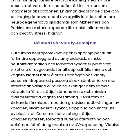
curcumindroppar en effektivare lösning med mindre
doser, tack vare deras nanoförstärkta struktur som
maximerar absorptionen. En annan avgörande aspekt av
anti-aging är bevarandet av kognitiv funktion, eftersom
neurodegenerativa sjukdomar som Alzheimers och
Parkinsons är starkt kopplade till kronisk inflammation
och oxidativ stress i hjärnan.
Gå med i vår Vidafy-familj nu!
Curcumins neuroprotektiva egenskaper hjälper till att
förhindra uppbyggnad av amyloidplack, minska
neuroinflammation och förbättra synaptisk plasticitet,
vilket alla är avgörande för att upprätthålla minne och
kognitiv klarhet när vi åldras. Förmågan hos Vidafy
curcumin droppar att passera blod-hjärnbarriären mer
effektivt än vanliga curcumintillskott gör dem särskilt
värdefulla för att stödja hjärnans hälsa och minska
åldersrelaterad kognitiv försämring. Dessutom är
åldrande förknippat med den gradvisa nedbrytningen av
kollagen, vilket leder till rynkor, slapp hud och en förlust
av elasticitet. Curcumin har visat sig stödja
kollagensyntesen, förbättra hudens återfuktning och
bekämpa fotoåldring orsakad av UV-exponering. Vidafys