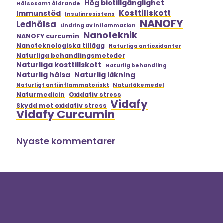
Hög biotillgänglighet
Hälsosamt åldrande
Kosttillskott
Immunstöd
Insulinresistens
NANOFY
Ledhälsa
Lindring av inflammation
Nanoteknik
NANOFY curcumin
Nanoteknologiska tillägg
Naturliga antioxidanter
Naturliga behandlingsmetoder
Naturliga kosttillskott
Naturlig behandling
Naturlig hälsa
Naturlig läkning
Naturligt antiinflammatoriskt
Naturläkemedel
Naturmedicin
Oxidativ stress
Vidafy
Skydd mot oxidativ stress
Vidafy Curcumin
Nyaste kommentarer