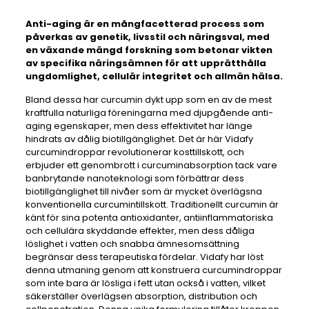
Anti-aging är en mångfacetterad process som
påverkas av genetik, livsstil och näringsval, med
en växande mängd forskning som betonar vikten
av specifika näringsämnen för att upprätthålla
ungdomlighet, cellulär integritet och allmän hälsa.
Bland dessa har curcumin dykt upp som en av de mest
kraftfulla naturliga föreningarna med djupgående anti-
aging egenskaper, men dess effektivitet har länge
hindrats av dålig biotillgänglighet. Det är här Vidafy
curcumindroppar revolutionerar kosttillskott, och
erbjuder ett genombrott i curcuminabsorption tack vare
banbrytande nanoteknologi som förbättrar dess
biotillgänglighet till nivåer som är mycket överlägsna
konventionella curcumintillskott. Traditionellt curcumin är
känt för sina potenta antioxidanter, antiinflammatoriska
och cellulära skyddande effekter, men dess dåliga
löslighet i vatten och snabba ämnesomsättning
begränsar dess terapeutiska fördelar. Vidafy har löst
denna utmaning genom att konstruera curcumindroppar
som inte bara är lösliga i fett utan också i vatten, vilket
säkerställer överlägsen absorption, distribution och