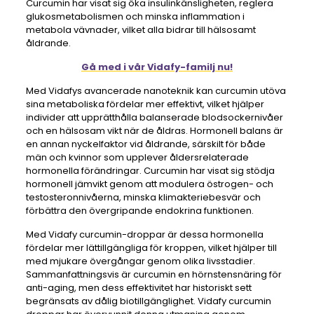
Curcumin har visat sig öka insulinkänsligheten, reglera
glukosmetabolismen och minska inflammation i
metabola vävnader, vilket alla bidrar till hälsosamt
åldrande.
Gå med i vår Vidafy-familj nu!
Med Vidafys avancerade nanoteknik kan curcumin utöva
sina metaboliska fördelar mer effektivt, vilket hjälper
individer att upprätthålla balanserade blodsockernivåer
och en hälsosam vikt när de åldras. Hormonell balans är
en annan nyckelfaktor vid åldrande, särskilt för både
män och kvinnor som upplever åldersrelaterade
hormonella förändringar. Curcumin har visat sig stödja
hormonell jämvikt genom att modulera östrogen- och
testosteronnivåerna, minska klimakteriebesvär och
förbättra den övergripande endokrina funktionen.
Med Vidafy curcumin-droppar är dessa hormonella
fördelar mer lättillgängliga för kroppen, vilket hjälper till
med mjukare övergångar genom olika livsstadier.
Sammanfattningsvis är curcumin en hörnstensnäring för
anti-aging, men dess effektivitet har historiskt sett
begränsats av dålig biotillgänglighet. Vidafy curcumin