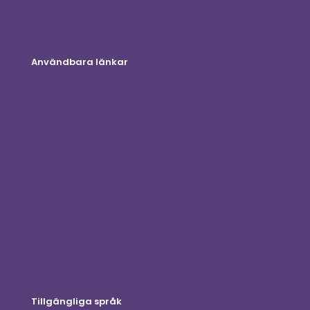
Användbara länkar
Onlinebutik
Kundinloggning
Bli distributör
Blog
Kontakta oss
Sekretesspolicy
Ansvarsfriskrivning
Tillgängliga språk