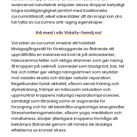
avancerad nanoteknik erbjuder dessa droppar betydligt
högre biotillgänglighet jämfört med traditionella
curcumintillskott, vilket säkerställer att din kropp kan dra
full nytta av curcumins anti-aging egenskaper.
Gå med i vår Vidafy-familj nu!
Vid sidan av curcumin innebär ett holistiskt
tillvägagångssätt för förebyggande av åldrande att
upprätthålla en balanserad kost rik på antioxidanter,
hälsosamma fetter och viktiga vitaminer som ger näring
åt kroppen på cellnivå. Livsmedel som bladgrönt, bär, fet
fisk och nötter ger viktiga näringsämnen som skyddar
mot oxidativ skada och stödjer cellulär reparation.
Regelbunden fysisk aktivitet, såsom aerob träning och
styrketräning, främjar en hälsosam cirkulation och
uppmuntrar kroppens naturliga reparationsprocesser,
samtidigt som tillräcklig sömn är avgörande för
föryngring och för att bibehålla ungdomliga energinivåer.
Stresshanteringsmetoder, såsom yoga, meditation och
mindfulness, stödjer ytterligare kroppens förmåga att
bekämpa åldrande genom att minska de skadliga
effekterna av kronisk stress.