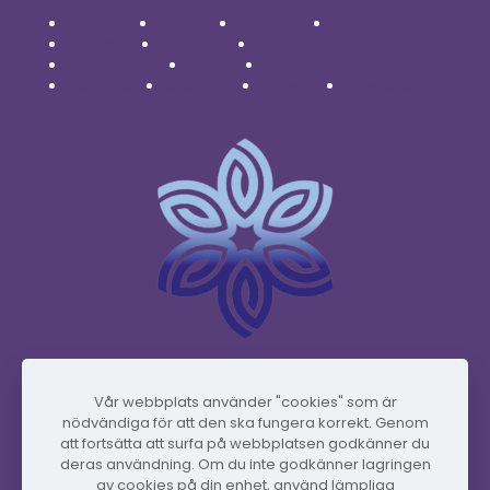
Čeština
Dansk
Deutsch
English
Español
Français
Italiano
Nederlands
Polski
Português
Română
Svenska
Türkçe
Українська
www.vidafyglobal.com
Vår webbplats använder "cookies" som är
nödvändiga för att den ska fungera korrekt. Genom
att fortsätta att surfa på webbplatsen godkänner du
deras användning. Om du inte godkänner lagringen
av cookies på din enhet, använd lämpliga