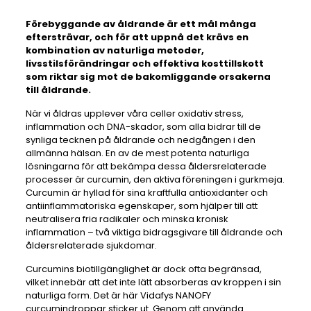
Förebyggande av åldrande är ett mål många
eftersträvar, och för att uppnå det krävs en
kombination av naturliga metoder,
livsstilsförändringar och effektiva kosttillskott
som riktar sig mot de bakomliggande orsakerna
till åldrande.
När vi åldras upplever våra celler oxidativ stress,
inflammation och DNA-skador, som alla bidrar till de
synliga tecknen på åldrande och nedgången i den
allmänna hälsan. En av de mest potenta naturliga
lösningarna för att bekämpa dessa åldersrelaterade
processer är curcumin, den aktiva föreningen i gurkmeja.
Curcumin är hyllad för sina kraftfulla antioxidanter och
antiinflammatoriska egenskaper, som hjälper till att
neutralisera fria radikaler och minska kronisk
inflammation – två viktiga bidragsgivare till åldrande och
åldersrelaterade sjukdomar.
Curcumins biotillgänglighet är dock ofta begränsad,
vilket innebär att det inte lätt absorberas av kroppen i sin
naturliga form. Det är här Vidafys NANOFY
curcumindroppar sticker ut. Genom att använda