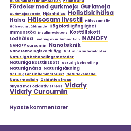
Friskvård
Curcumin mot inflammation
Gurkmeja
Fördelar med gurkmeja
Holistisk hälsa
Hjärnhälsa
Gurkmejaextrakt
Hälsosam livsstil
Hälsa
Hälsosamt liv
Hög biotillgänglighet
Hälsosamt åldrande
Kosttillskott
Immunstöd
Insulinresistens
NANOFY
Ledhälsa
Lindring av inflammation
Nanoteknik
NANOFY curcumin
Nanoteknologiska tillägg
Naturliga antioxidanter
Naturliga behandlingsmetoder
Naturliga kosttillskott
Naturlig behandling
Naturlig hälsa
Naturlig läkning
Naturligt antiinflammatoriskt
Naturläkemedel
Naturmedicin
Oxidativ stress
Vidafy
Skydd mot oxidativ stress
Vidafy Curcumin
Nyaste kommentarer