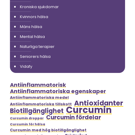
Kroniska sjukdomar
Kvinnors hälsa
Mäns hälsa
Mental hälsa
Naturliga terapier
Seniorers hälsa
Vidafy
Antiinflammatorisk
Antiinflammatoriska egenskaper
Antiinflammatoriska medel
Antioxidanter
Antiinflammatoriska tillskott
Curcumin
Biotillgänglighet
Curcumin fördelar
Curcumin droppar
Curcumin för hälsa
Curcumin med hög biotillgänglighet