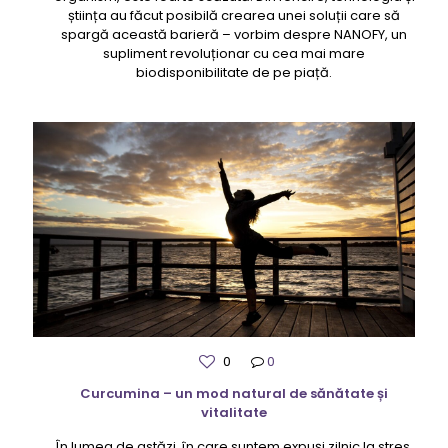
știința au făcut posibilă crearea unei soluții care să
spargă această barieră – vorbim despre NANOFY, un
supliment revoluționar cu cea mai mare
biodisponibilitate de pe piață.
0
0
Curcumina – un mod natural de sănătate și
vitalitate
În lumea de astăzi, în care suntem expuși zilnic la stres,