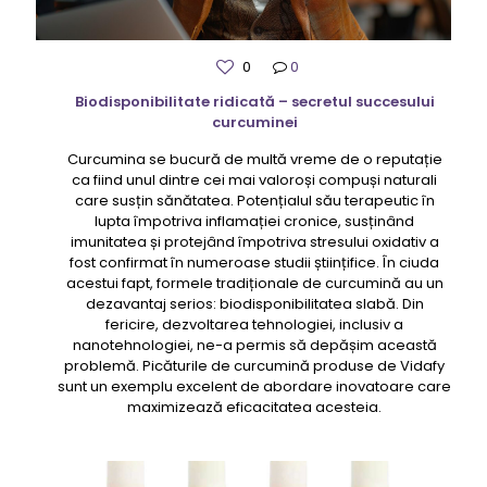
0
0
Biodisponibilitate ridicată – secretul succesului
curcuminei
Curcumina se bucură de multă vreme de o reputație
ca fiind unul dintre cei mai valoroși compuși naturali
care susțin sănătatea. Potențialul său terapeutic în
lupta împotriva inflamației cronice, susținând
imunitatea și protejând împotriva stresului oxidativ a
fost confirmat în numeroase studii științifice. În ciuda
acestui fapt, formele tradiționale de curcumină au un
dezavantaj serios: biodisponibilitatea slabă. Din
fericire, dezvoltarea tehnologiei, inclusiv a
nanotehnologiei, ne-a permis să depășim această
problemă. Picăturile de curcumină produse de Vidafy
sunt un exemplu excelent de abordare inovatoare care
maximizează eficacitatea acesteia.