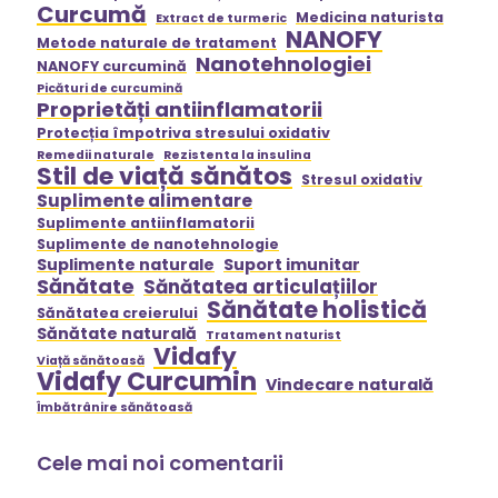
Curcumă
Medicina naturista
Extract de turmeric
NANOFY
Metode naturale de tratament
Nanotehnologiei
NANOFY curcumină
Picături de curcumină
Proprietăți antiinflamatorii
Protecția împotriva stresului oxidativ
Remedii naturale
Rezistenta la insulina
Stil de viață sănătos
Stresul oxidativ
Suplimente alimentare
Suplimente antiinflamatorii
Suplimente de nanotehnologie
Suplimente naturale
Suport imunitar
Sănătate
Sănătatea articulațiilor
Sănătate holistică
Sănătatea creierului
Sănătate naturală
Tratament naturist
Vidafy
Viață sănătoasă
Vidafy Curcumin
Vindecare naturală
Îmbătrânire sănătoasă
Cele mai noi comentarii