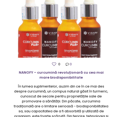
0
0
NANOFY – curcumină revoluționară cu cea mai
mare biodisponibilitate
În lumea suplimentelor, auzim din ce în ce mai des
despre curcumină, un compus natural găsit în turmeric,
cunoscut de secole pentru proprietățile sale de
promovare a sănătății. Din păcate, curcumina
tradițională are o limitare serioasă - biodisponibilitatea
sa, sau capacitatea de a fi absorbită și utilizată de
organism, este foarte scăzută. Din fericire, tehnologia și