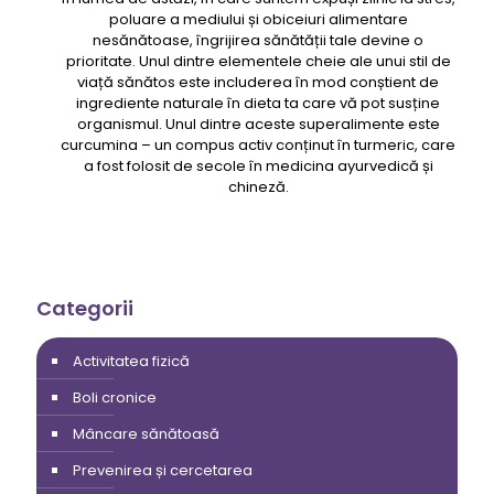
poluare a mediului și obiceiuri alimentare
nesănătoase, îngrijirea sănătății tale devine o
prioritate. Unul dintre elementele cheie ale unui stil de
viață sănătos este includerea în mod conștient de
ingrediente naturale în dieta ta care vă pot susține
organismul. Unul dintre aceste superalimente este
curcumina – un compus activ conținut în turmeric, care
a fost folosit de secole în medicina ayurvedică și
chineză.
Categorii
Activitatea fizică
Boli cronice
Mâncare sănătoasă
Prevenirea și cercetarea