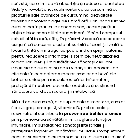
scăzută, care limitează absorbția și reduce eficacitatea.
Vidafy a revoluționat suplimentarea cu curcumină cu
picăturile sale avansate de curcumină, dezvoltate
folosind nanotehnologie de ultimă oră. Prin încapsularea
curcuminei în particule nanometrice, aceste picături
obțin o biodisponibilitate superioară, făcând compusul
solubil atât în ​​apă, cât și în grăsimi. Această descoperire
asigură că curcumina este absorbită eficient și livrată la
locurile țintă din întregul corp, oferind un sprijin puternic
pentru reducerea inflamației sistemice, neutralizarea
radicalilor liberi și îmbunătățirea sănătății celulare.
Picăturile de curcumină de la Vidafy sunt deosebit de
eficiente în combaterea mecanismelor de bază ale
bolilor cronice prin modularea căilor inflamatorii,
protejând împotriva daunelor oxidative și susținând
sănătatea cardiovasculară și metabolică.
Alături de curcumină, alte suplimente alimentare, cum ar
fi acizii grași omega-3, vitamina D, probioticele și
resveratrolul contribuie la
prevenirea bolilor cronice
prin promovarea sănătății inimii, reglarea funcției
imunitare, îmbunătățirea sănătății intestinale și
protejarea împotriva îmbătrânirii celulare. Completarea
acestor suplimente cu metode naturale, cum ar fi o dietă