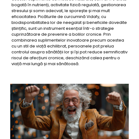
bogată în nutrienți, activitate fizică regulată, gestionarea
stresului și somn adecvat, le sporește și mai mult
eficacitatea. Picăturile de curcumină Vidafy, cu
biodisponibilitatea lor de neegalat și beneficiile dovedite
științific, sunt un instrument esențial într-o strategie
cuprinzătoare de prevenire a bolilor cronice. Prin
combinarea suplimentelor inovatoare precum acestea
cu un stil de viață echilibrat, persoanele pot prelua
controlul asupra sănătății lor și își pot reduce semnificativ
riscul de afecțiuni cronice, deschizând calea pentru o
viață mai lungă și mai sănătoasă.