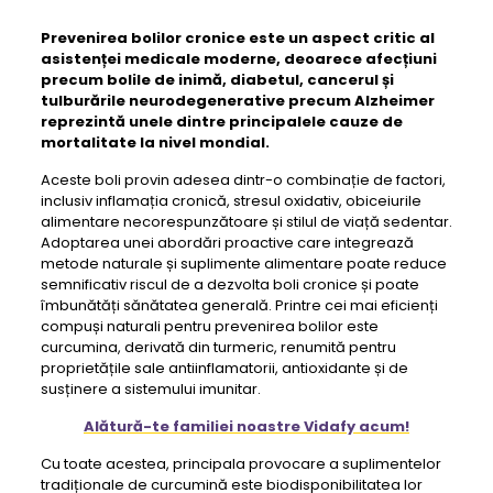
Prevenirea bolilor cronice
este un aspect critic al
asistenței medicale moderne, deoarece afecțiuni
precum bolile de inimă, diabetul, cancerul și
tulburările neurodegenerative precum Alzheimer
reprezintă unele dintre principalele cauze de
mortalitate la nivel mondial.
Aceste boli provin adesea dintr-o combinație de factori,
inclusiv inflamația cronică, stresul oxidativ, obiceiurile
alimentare necorespunzătoare și stilul de viață sedentar.
Adoptarea unei abordări proactive care integrează
metode naturale și suplimente alimentare poate reduce
semnificativ riscul de a dezvolta boli cronice și poate
îmbunătăți sănătatea generală. Printre cei mai eficienți
compuși naturali pentru prevenirea bolilor este
curcumina, derivată din turmeric, renumită pentru
proprietățile sale antiinflamatorii, antioxidante și de
susținere a sistemului imunitar.
Alătură-te familiei noastre Vidafy acum!
Cu toate acestea, principala provocare a suplimentelor
tradiționale de curcumină este biodisponibilitatea lor