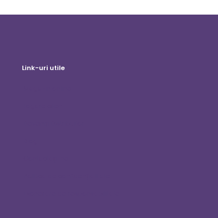
Link-uri utile
Magazin online
Logare client
Deveniți Distribuitor
Blog
Contactaţi-ne
Politica de confidențialitate
Exonerare de responsabilitate