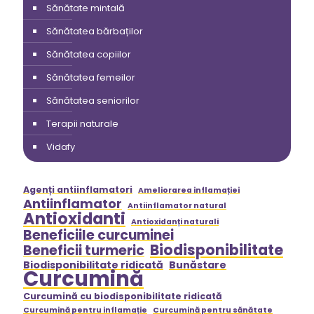
Sănătate mintală
Sănătatea bărbaților
Sănătatea copiilor
Sănătatea femeilor
Sănătatea seniorilor
Terapii naturale
Vidafy
Agenți antiinflamatori
Ameliorarea inflamației
Antiinflamator
Antiinflamator natural
Antioxidanti
Antioxidanți naturali
Beneficiile curcuminei
Biodisponibilitate
Beneficii turmeric
Biodisponibilitate ridicată
Bunăstare
Curcumină
Curcumină cu biodisponibilitate ridicată
Curcumină pentru inflamație
Curcumină pentru sănătate