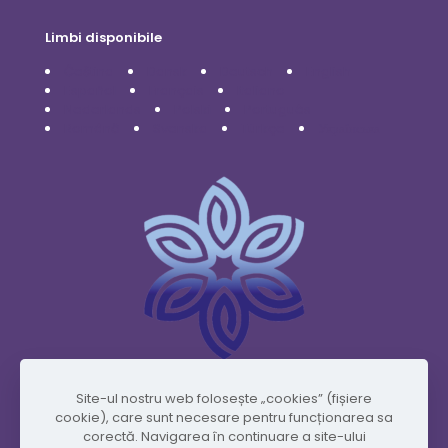
Limbi disponibile
Čeština
Dansk
Deutsch
English
Español
Français
Italiano
Nederlands
Polski
Português
Română
Svenska
Türkçe
Українська
Site-ul nostru web folosește „cookies” (fișiere
www.vidafyglobal.com
cookie), care sunt necesare pentru funcționarea sa
corectă. Navigarea în continuare a site-ului