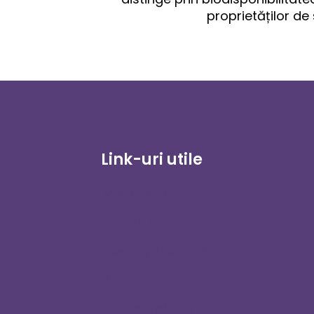
proprietăților de
Link-uri utile
Magazin online
Logare client
Deveniți Distribuitor
Blog
Contactaţi-ne