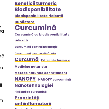
Beneficii turmeric
Biodisponibilitate
Biodisponibilitate ridicată
Bunăstare
,
Curcumină
ea
Curcumină cu biodisponibilitate
ridicată
Curcumină pentru inflamație
Curcumină pentru sănătate
gră
Curcumă
Extract de turmeric
la
Medicina naturista
Metode naturale de tratament
NANOFY
NANOFY curcumină
i
Nanotehnologiei
Picături de curcumină
Proprietăți
um
antiinflamatorii