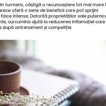
din turmeric, câștigă o recunoaștere tot mai mare 
rece oferă o serie de beneficii care pot sprijini
 fizice intense. Datorită proprietăților sale puternic
nte, curcumina ajută la reducerea inflamației care
 după antrenament și competiție.