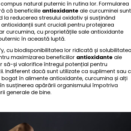
compus natural puternic în rutina lor. Formularea
ă că beneficiile
antioxidante
ale curcuminei sunt
ând la reducerea stresului oxidativ și susținând
antioxidanții sunt cruciali pentru protejarea
ar curcumina, cu proprietățile sale antioxidante
puternic în această luptă.
, cu biodisponibilitatea lor ridicată și solubilitate
ntru maximizarea beneficiilor
antioxidante
ale
să-și valorifice întregul potențial pentru
i. Indiferent dacă sunt utilizate ca supliment sau 
t, bogat în alimente antioxidante, curcumina și alți
 în susținerea apărării organismului împotriva
rii generale de bine.