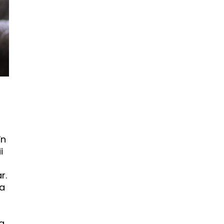
în
i
r.
ea
 a