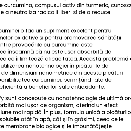
te curcumina, compusul activ din turmeric, cunosc
a neutraliza radicalii liberi si de a reduce
cuminei o fac un supliment excelent pentru
nelor oxidative și pentru promovarea sănătății
intre provocările cu curcumina este
a ce înseamnă că nu este ușor absorbită de
ea ce îi limitează eficacitatea. Această problemă 
utilizarea nanotehnologiei în picăturile de
e de dimensiuni nanometrice din aceste picături
onibilitatea curcuminei, permițând rate de
ficientă a beneficiilor sale antioxidante.
afy sunt concepute cu nanotehnologie de ultimă or
rbită mai ușor de organism, oferind un efect
iune mai rapidă. În plus, formula unică a picăturilo
lubile atât în ​​apă, cât și în grăsimi, ceea ce le
te membrane biologice și le îmbunătățește