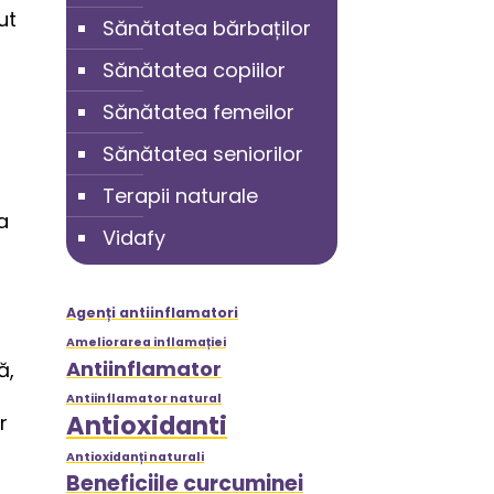
ut
Sănătatea bărbaților
Sănătatea copiilor
Sănătatea femeilor
Sănătatea seniorilor
Terapii naturale
a
Vidafy
Agenți antiinflamatori
Ameliorarea inflamației
Antiinflamator
ă,
Antiinflamator natural
Antioxidanti
r
Antioxidanți naturali
Beneficiile curcuminei