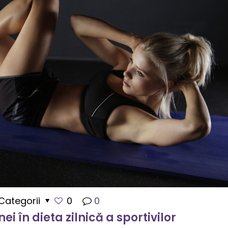
Categorii
0
0
i în dieta zilnică a sportivilor