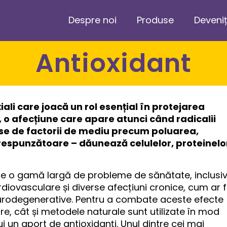
Despre noi
Produse
Deveniț
Antioxidant
ali care joacă un rol esențial în protejarea
, o afecțiune care apare atunci când radicalii
use de factorii de mediu precum poluarea,
orespunzătoare – dăunează celulelor, proteinelo
 de o gamă largă de probleme de sănătate, inclusi
diovasculare și diverse afecțiuni cronice, cum ar f
neurodegenerative. Pentru a combate aceste efecte
re, cât și metodele naturale sunt utilizate în mod
i un aport de antioxidanți. Unul dintre cei mai