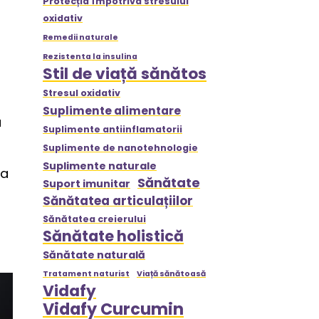
Protecția împotriva stresului
oxidativ
Remedii naturale
Rezistenta la insulina
Stil de viață sănătos
Stresul oxidativ
Suplimente alimentare
a
Suplimente antiinflamatorii
Suplimente de nanotehnologie
Suplimente naturale
ca
Sănătate
Suport imunitar
Sănătatea articulațiilor
Sănătatea creierului
Sănătate holistică
Sănătate naturală
Tratament naturist
Viață sănătoasă
Vidafy
Vidafy Curcumin