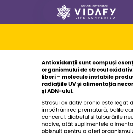
Antioxidanții sunt compuși esenți
organismului de stresul oxidativ
liberi – molecule instabile prod
radiațiile UV și alimentația nec
și ADN-ului.
Stresul oxidativ cronic este legat
îmbătrânirea prematură, bolile car
cancerul, diabetul și tulburările 
nocive, atât suplimentele alimenta
obișnuit pentru a oferi organismulu