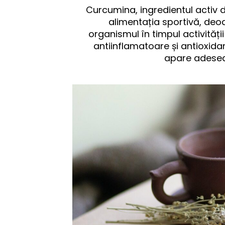
Curcumina, ingredientul activ 
alimentația sportivă, deoa
organismul în timpul activității
antiinflamatoare și antioxida
apare adesea