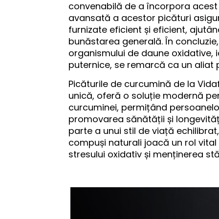
convenabilă de a încorpora acest 
avansată a acestor picături asigur
furnizate eficient și eficient, ajut
bunăstarea generală. În concluzie, 
organismului de daune oxidative, i
puternice, se remarcă ca un aliat 
Picăturile de curcumină de la Vidafy
unică, oferă o soluție modernă pe
curcuminei, permițând persoanelor 
promovarea sănătății și longevități
parte a unui stil de viață echilibra
compuși naturali joacă un rol vital
stresului oxidativ și menținerea stă