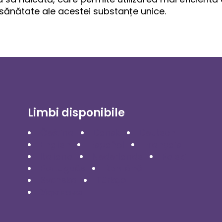
 sănătate ale acestei substanțe unice.
Limbi disponibile
Čeština
Dansk
Deutsch
English
Español
Français
Italiano
Nederlands
Polski
Português
Română
Svenska
Türkçe
Українська