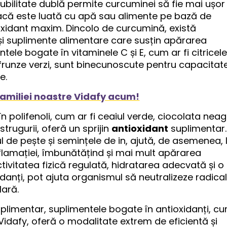
ubilitate dublă permite curcuminei să fie mai ușor
 dacă este luată cu apă sau alimente pe bază de
oxidant maxim. Dincolo de curcumină, există
i suplimente alimentare care susțin apărarea
ele bogate în vitaminele C și E, cum ar fi citricele
 frunze verzi, sunt binecunoscute pentru capacitat
e.
familiei noastre Vidafy acum!
n polifenoli, cum ar fi ceaiul verde, ciocolata nea
strugurii, oferă un sprijin
antioxidant
suplimentar.
ul de pește și semințele de in, ajută, de asemenea, 
inflamației, îmbunătățind și mai mult apărarea
ctivitatea fizică regulată, hidratarea adecvată și o
idanți, pot ajuta organismul să neutralizeze radicali
lară.
plimentar, suplimentele bogate în antioxidanți, c
 Vidafy, oferă o modalitate extrem de eficientă și