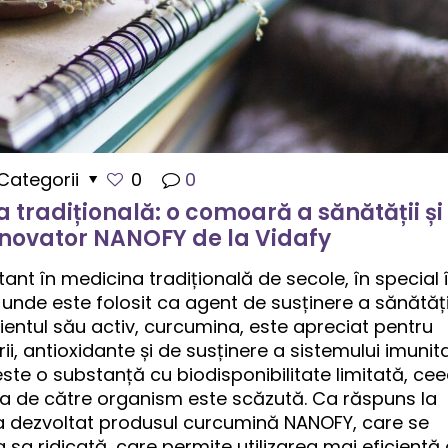
Categorii
0
0
 tradițională: o comoară a sănătății și
novator NANOFY de la Vidafy
ant în medicina tradițională de secole, în special 
unde este folosit ca agent de susținere a sănătăți
dientul său activ, curcumina, este apreciat pentru
ii, antioxidante și de susținere a sistemului imunita
te o substanță cu biodisponibilitate limitată, ce
a de către organism este scăzută. Ca răspuns la
a dezvoltat produsul curcumină NANOFY, care se
a sa ridicată, care permite utilizarea mai eficientă