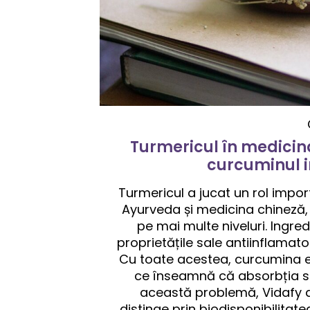
Turmericul în medicina
curcuminul i
Turmericul a jucat un rol import
Ayurveda și medicina chineză, 
pe mai multe niveluri. Ingre
proprietățile sale antiinflamator
Cu toate acestea, curcumina es
ce înseamnă că absorbția s
această problemă, Vidafy 
distinge prin biodisponibilitate