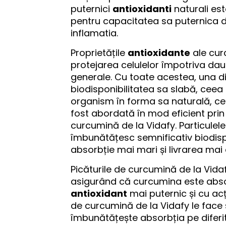
puternici
antioxidanti
naturali es
pentru capacitatea sa puternica de 
inflamatia.
Proprietățile
antioxidante
ale cur
protejarea celulelor împotriva dau
generale. Cu toate acestea, una d
biodisponibilitatea sa slabă, cee
organism în forma sa naturală, ce
fost abordată în mod eficient prin 
curcumină de la Vidafy. Particulel
îmbunătățesc semnificativ biodisp
absorbție mai mari și livrarea mai e
Picăturile de curcumină de la Vid
asigurând că curcumina este abso
antioxidant
mai puternic și cu acț
de curcumină de la Vidafy le face so
îmbunătățește absorbția pe diferi