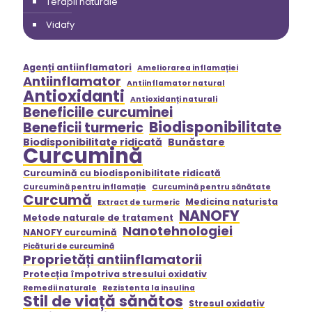
Terapii naturale
Vidafy
Agenți antiinflamatori
Ameliorarea inflamației
Antiinflamator
Antiinflamator natural
Antioxidanti
Antioxidanți naturali
Beneficiile curcuminei
Biodisponibilitate
Beneficii turmeric
Biodisponibilitate ridicată
Bunăstare
Curcumină
Curcumină cu biodisponibilitate ridicată
Curcumină pentru inflamație
Curcumină pentru sănătate
Curcumă
Medicina naturista
Extract de turmeric
NANOFY
Metode naturale de tratament
Nanotehnologiei
NANOFY curcumină
Picături de curcumină
Proprietăți antiinflamatorii
Protecția împotriva stresului oxidativ
Remedii naturale
Rezistenta la insulina
Stil de viață sănătos
Stresul oxidativ