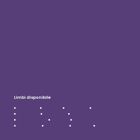
Magazin online
Logare client
Deveniți Distribuitor
Blog
Contactaţi-ne
Politica de confidențialitate
Exonerare de responsabilitate
Limbi disponibile
Čeština
Dansk
Deutsch
English
Español
Français
Italiano
Nederlands
Polski
Português
Română
Svenska
Türkçe
Українська