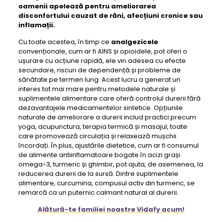
oamenii apelează pentru ameliorarea
disconfortului cauzat de răni, afecțiuni cronice sau
inflamații.
Cu toate acestea, în timp ce
analgezicele
convenționale, cum ar fi AINS și opioidele, pot oferi o
ușurare cu acțiune rapidă, ele vin adesea cu efecte
secundare, riscuri de dependență și probleme de
sănătate pe termen lung. Acest lucru a generat un
interes tot mai mare pentru metodele naturale și
suplimentele alimentare care oferă controlul durerii fără
dezavantajele medicamentelor sintetice. Opțiunile
naturale de ameliorare a durerii includ practici precum
yoga, acupunctura, terapia termică și masajul, toate
care promovează circulația și relaxează mușchii
încordați. În plus, ajustările dietetice, cum ar fi consumul
de alimente antiinflamatoare bogate în acizi grași
omega-3, turmeric și ghimbir, pot ajuta, de asemenea, la
reducerea durerii de la sursă. Dintre suplimentele
alimentare, curcumina, compusul activ din turmeric, se
remarcă ca un puternic calmant natural al durerii.
Alătură-te familiei noastre Vidafy acum!