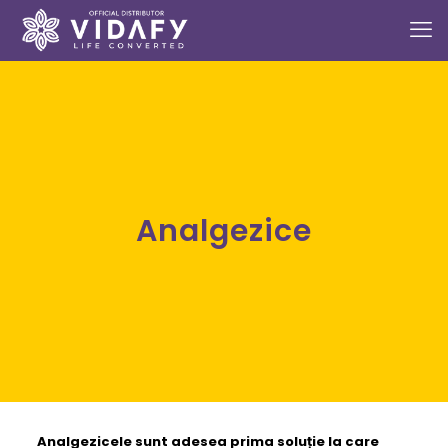
Analgezice
Analgezicele
sunt adesea prima soluție la care