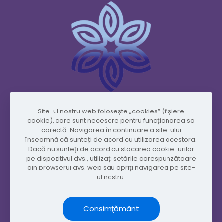
Site-ul nostru web folosește „cookies” (fișiere
www.vidafyglobal.com
cookie), care sunt necesare pentru funcționarea sa
corectă. Navigarea în continuare a site-ului
înseamnă că sunteți de acord cu utilizarea acestora.
Dacă nu sunteți de acord cu stocarea cookie-urilor
pe dispozitivul dvs., utilizați setările corespunzătoare
din browserul dvs. web sau opriți navigarea pe site-
ul nostru.
Consimţământ
© Copyright 2026 by Vidafy.blog