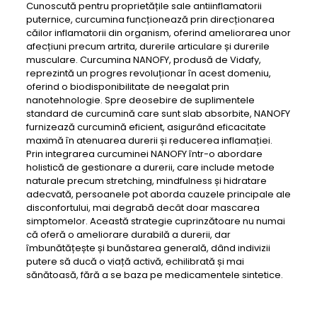
Cunoscută pentru proprietățile sale antiinflamatorii
puternice, curcumina funcționează prin direcționarea
căilor inflamatorii din organism, oferind ameliorarea unor
afecțiuni precum artrita, durerile articulare și durerile
musculare. Curcumina NANOFY, produsă de Vidafy,
reprezintă un progres revoluționar în acest domeniu,
oferind o biodisponibilitate de neegalat prin
nanotehnologie. Spre deosebire de suplimentele
standard de curcumină care sunt slab absorbite, NANOFY
furnizează curcumină eficient, asigurând eficacitate
maximă în atenuarea durerii și reducerea inflamației.
Prin integrarea curcuminei NANOFY într-o abordare
holistică de gestionare a durerii, care include metode
naturale precum stretching, mindfulness și hidratare
adecvată, persoanele pot aborda cauzele principale ale
disconfortului, mai degrabă decât doar mascarea
simptomelor. Această strategie cuprinzătoare nu numai
că oferă o ameliorare durabilă a durerii, dar
îmbunătățește și bunăstarea generală, dând indivizii
putere să ducă o viață activă, echilibrată și mai
sănătoasă, fără a se baza pe medicamentele sintetice.