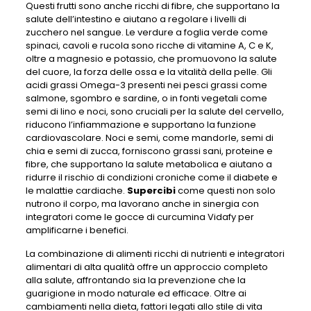
Questi frutti sono anche ricchi di fibre, che supportano la
salute dell’intestino e aiutano a regolare i livelli di
zucchero nel sangue. Le verdure a foglia verde come
spinaci, cavoli e rucola sono ricche di vitamine A, C e K,
oltre a magnesio e potassio, che promuovono la salute
del cuore, la forza delle ossa e la vitalità della pelle. Gli
acidi grassi Omega-3 presenti nei pesci grassi come
salmone, sgombro e sardine, o in fonti vegetali come
semi di lino e noci, sono cruciali per la salute del cervello,
riducono l’infiammazione e supportano la funzione
cardiovascolare. Noci e semi, come mandorle, semi di
chia e semi di zucca, forniscono grassi sani, proteine ​​e
fibre, che supportano la salute metabolica e aiutano a
ridurre il rischio di condizioni croniche come il diabete e
le malattie cardiache.
Supercibi
come questi non solo
nutrono il corpo, ma lavorano anche in sinergia con
integratori come le gocce di curcumina Vidafy per
amplificarne i benefici.
La combinazione di alimenti ricchi di nutrienti e integratori
alimentari di alta qualità offre un approccio completo
alla salute, affrontando sia la prevenzione che la
guarigione in modo naturale ed efficace. Oltre ai
cambiamenti nella dieta, fattori legati allo stile di vita