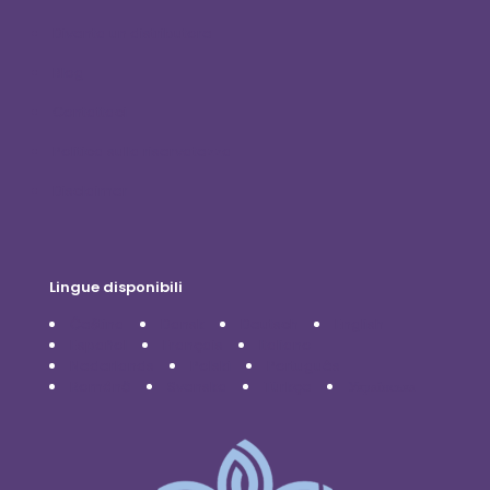
Diventa un distributore
Blog
Contattaci
Politica sulla riservatezza
Disclaimer
Lingue disponibili
Čeština
Dansk
Deutsch
English
Español
Français
Italiano
Nederlands
Polski
Português
Română
Svenska
Türkçe
Українська