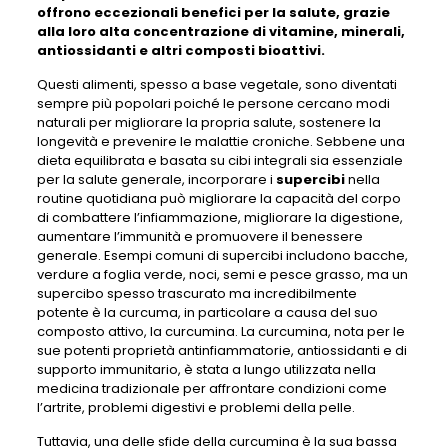
offrono eccezionali benefici per la salute, grazie
alla loro alta concentrazione di vitamine, minerali,
antiossidanti e altri composti bioattivi.
Questi alimenti, spesso a base vegetale, sono diventati
sempre più popolari poiché le persone cercano modi
naturali per migliorare la propria salute, sostenere la
longevità e prevenire le malattie croniche. Sebbene una
dieta equilibrata e basata su cibi integrali sia essenziale
per la salute generale, incorporare i
supercibi
nella
routine quotidiana può migliorare la capacità del corpo
di combattere l’infiammazione, migliorare la digestione,
aumentare l’immunità e promuovere il benessere
generale. Esempi comuni di supercibi includono bacche,
verdure a foglia verde, noci, semi e pesce grasso, ma un
supercibo spesso trascurato ma incredibilmente
potente è la curcuma, in particolare a causa del suo
composto attivo, la curcumina. La curcumina, nota per le
sue potenti proprietà antinfiammatorie, antiossidanti e di
supporto immunitario, è stata a lungo utilizzata nella
medicina tradizionale per affrontare condizioni come
l’artrite, problemi digestivi e problemi della pelle.
Tuttavia, una delle sfide della curcumina è la sua bassa