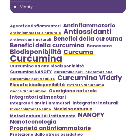
Vidafy
Antinfiammatorio
Agenti antinfiammatori
Antiossidanti
Antinfiammatorio naturale
Benefici della curcuma
Antiossidanti naturali
Benefici della curcumina
Benessere
Biodisponibilità
Curcuma
Curcumina
Curcumina ad alta biodisponibilità
Curcumina NANOFY
Curcumina per l'infiammazione
Curcumina Vidafy
Curcumina per la salute
Elevata biodisponibilità
Estratto di curcuma
Guarigione naturale
Gocce di curcumina
Integratori alimentari
Integratori naturali
Integratori antinfiammatori
Medicina naturale
Invecchiamento sano
NANOFY
Metodi naturali di trattamento
Nanotecnologia
Proprietà antinfiammatorie
Protezione dallo stress ossidativo