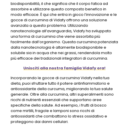
biodisponibilità, il che significa che il corpo fatica ad
assorbire e utilizzare questo composto benefico in
modo efficace. È qui che entra in gioco l’innovazione e le
gocce di curcumina di Vidafy offrono una soluzione
avanzata a questo problema. Utilizzando
nanotecnologie all’avanguardia, Vidafy ha sviluppato
una forma di curcumina che viene assorbita più
facilmente dall’organismo. Questa curcumina potenziata
dalla nanotecnologia è altamente biodisponibile e
solubile sia in acqua che nei grassi, rendendola molto
più efficace dei tradizionali integratori di curcumina.
Unisciti alla nostra famiglia Vidafy ora!
Incorporando le gocce di curcumina Vidafy nella tua
dieta, puoi sfruttare tutto il potere antinfiammatorio e
antiossidante della curcuma, migliorando la tua salute
generale. Oltre alla curcumina, altri superalimenti sono
ricchi di nutrienti essenziali che supportano aree
specifiche della salute. Ad esempio, i frutti di bosco
come mirtilli, fragole e lamponi sono ricchi di
antiossidanti che combattono lo stress ossidativo e
proteggono dai danni cellulari.