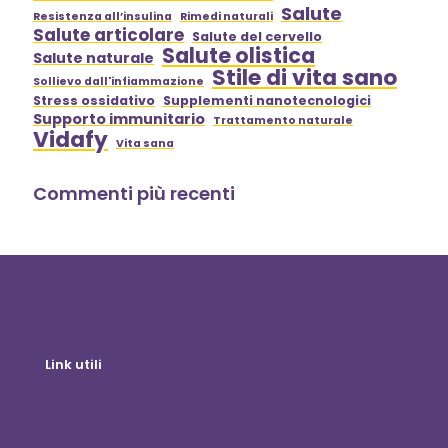
Salute
Resistenza all’insulina
Rimedi naturali
Salute articolare
Salute del cervello
Salute olistica
Salute naturale
Stile di vita sano
Sollievo dall'infiammazione
Stress ossidativo
Supplementi nanotecnologici
Supporto immunitario
Trattamento naturale
Vidafy
Vita sana
Commenti più recenti
Link utili
Negozio in linea
Accesso clienti