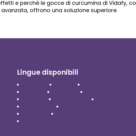
 effetti e perché le gocce di curcumina di Vidafy, c
 avanzata, offrono una soluzione superiore.
Lingue disponibili
Čeština
Dansk
Deutsch
English
Español
Français
Italiano
Nederlands
Polski
Português
Română
Svenska
Türkçe
Українська