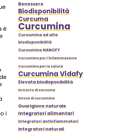
Benessere
gue
Biodisponibilità
Curcuma
Curcumina
a è
e
Curcumina ad alta
biodisponibilità
Curcumina NANOFY
Curcumina per l'infiammazione
Curcumina per la salute
o
Curcumina Vidafy
nde
Elevata biodisponibilità
e
Estratto di curcuma
a
Gocce di curcumina
Guarigione naturale
o i
Integratori alimentari
Integratori antinfiammatori
Integratori naturali