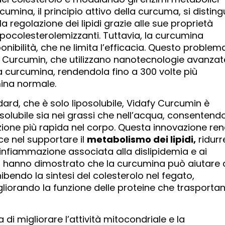
cumina, il principio attivo della curcuma, si distin
a regolazione dei lipidi grazie alle sue proprietà
ipocolesterolemizzanti. Tuttavia, la curcumina
nibilità, che ne limita l’efficacia. Questo problem
 Curcumin, che utilizzano nanotecnologie avanzat
a curcumina, rendendola fino a 300 volte più
mina normale.
ard, che è solo liposolubile, Vidafy Curcumin è
olubile sia nei grassi che nell’acqua, consentend
ione più rapida nel corpo. Questa innovazione re
e nel supportare il
metabolismo dei lipidi,
ridurr
’infiammazione associata alla dislipidemia e ai
fici hanno dimostrato che la curcumina può aiutare 
nibendo la sintesi del colesterolo nel fegato,
migliorando la funzione delle proteine ​​che trasportan
 di migliorare l’attività mitocondriale e la