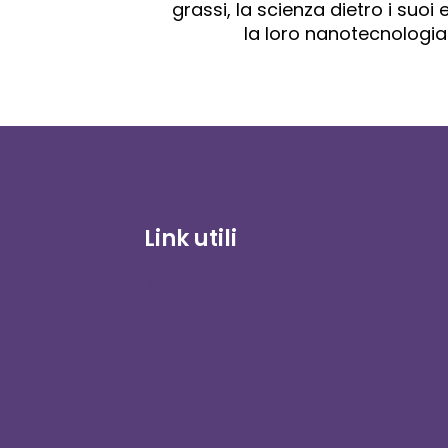
grassi, la scienza dietro i suoi
la loro nanotecnologia
Link utili
Negozio in linea
Accesso clienti
Diventa un distributore
Blog