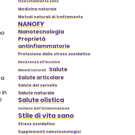
Invecchiamento sano
Medicina naturale
Metodi naturali di trattamento
NANOFY
Nanotecnologia
no
Proprietà
antinfiammatorie
Protezione dallo stress ossidativo
Resistenza all’insulina
Salute
Rimedi naturali
Salute articolare
 a
Salute del cervello
 in
Salute naturale
Salute olistica
i
Sollievo dall'infiammazione
Stile di vita sano
Stress ossidativo
Supplementi nanotecnologici