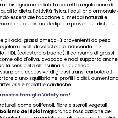
 i bisogni immediati. La corretta regolazione di
ali la dieta, l’attività fisica, l’equilibrio ormonale 
ndo essenziale l’adozione di metodi naturali e
re il metabolismo dei lipidi e prevenire i disturbi
me gli acidi grassi omega-3 provenienti da pesci
egolare i livelli di colesterolo, riducendo l’LDL
 l’HDL (colesterolo buono). Il consumo di grassi
come olio d’oliva, avocado e noci supporta anche 
 la sensibilità all’insulina e riducendo
assunzione eccessiva di grassi trans, carboidrati
rtare a uno squilibrio nei profili lipidici, aumentan
 arteriose e malattie cardiache.
la nostra famiglia Vidafy ora!
urali come polifenoli, fibre e steroli vegetali
olismo dei lipidi
migliorando l’ossidazione dei
del colesterolo e modulando gli enzimi metabolici