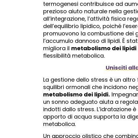
termogenesi contribuisce ad aumen
prezioso aiuto naturale nella gesti
all’integrazione, l’attività fisica
dell’equilibrio lipidico, poiché l’es
promuovono la combustione dei gras
l’accumulo dannoso di lipidi. È sta
migliora il
metabolismo dei lipidi
flessibilità metabolica.
Unisciti al
La gestione dello stress è un altro
squilibri ormonali che incidono ne
metabolismo dei lipidi.
Impegnarsi
un sonno adeguato aiuta a regolare i 
indotti dallo stress. L’idratazione
apporto di acqua supporta la digest
metabolica.
Un approccio olistico che combina u