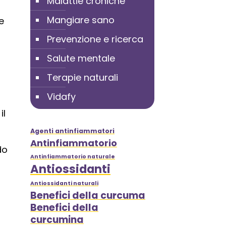
Malattie croniche
Mangiare sano
e
Prevenzione e ricerca
Salute mentale
Terapie naturali
Vidafy
il
Agenti antinfiammatori
Antinfiammatorio
do
Antinfiammatorio naturale
Antiossidanti
Antiossidanti naturali
Benefici della curcuma
Benefici della
curcumina