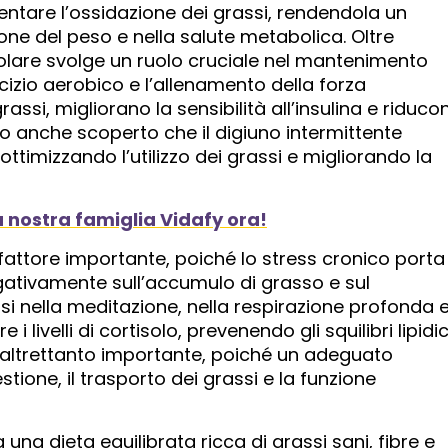
tare l’ossidazione dei grassi, rendendola un
one del peso e nella salute metabolica. Oltre
 regolare svolge un ruolo cruciale nel mantenimento
ercizio aerobico e l’allenamento della forza
si, migliorano la sensibilità all’insulina e riduco
to anche scoperto che il digiuno intermittente
ottimizzando l’utilizzo dei grassi e migliorando la
la nostra famiglia Vidafy ora!
 fattore importante, poiché lo stress cronico porta
gativamente sull’accumulo di grasso e sul
 nella meditazione, nella respirazione profonda e
livelli di cortisolo, prevenendo gli squilibri lipidic
 è altrettanto importante, poiché un adeguato
ione, il trasporto dei grassi e la funzione
na dieta equilibrata ricca di grassi sani, fibre e