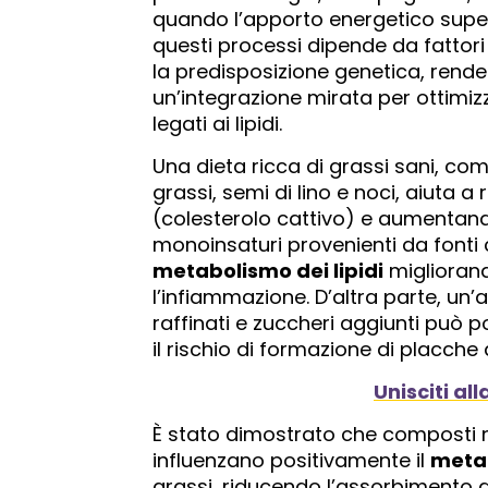
quando l’apporto energetico supera
questi processi dipende da fattori qu
la predisposizione genetica, rende
un’integrazione mirata per ottimizza
legati ai lipidi.
Una dieta ricca di grassi sani, co
grassi, semi di lino e noci, aiuta a r
(colesterolo cattivo) e aumentando
monoinsaturi provenienti da fonti 
metabolismo dei lipidi
migliorando
l’infiammazione. D’altra parte, un’
raffinati e zuccheri aggiunti può po
il rischio di formazione di placche
Unisciti al
È stato dimostrato che composti nat
influenzano positivamente il
metab
grassi, riducendo l’assorbimento 