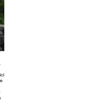
?
ci
re
e
n