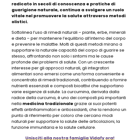
radicato in secoli di conoscenza e pratiche di
guarigione naturale, continua a svolgere un ruolo
vitale nel promuovere la salute attraverso metodi
olistici.
Sottolinea l’uso di rimedi naturali – piante, erbe, minerali
e dieta – per mantenere l’equilibrio all’interno del corpo
e prevenire le malattie. Molti di questi metodi mirano a
supportare la naturale capacità del corpo di guarire se
stesso, affrontando non solo i sintomi ma le cause
profonde dei problemi di salute. Con un crescente
interesse per gli approcci naturali, gli integratori
alimentari sono emersi come una forma conveniente e
concentrata di rimedi tradizionali, contribuendo a fornire
nutrienti essenziali e composti bioattivi che supportano
varie esigenze di salute. La curcumina, derivata dalla
radice della curcuma, è uno dei composti più importanti
nella
medicina tradizionale
grazie ai suoi potenti
effetti antinfiammatori e antiossidanti, che la rendono un
punto di riferimento per coloro che cercano modi
naturali per supportare la salute delle articolazioni, la
funzione immunitaria e la salute cellulare.
Unisciti alla nostra famiglia Vidafy ora!