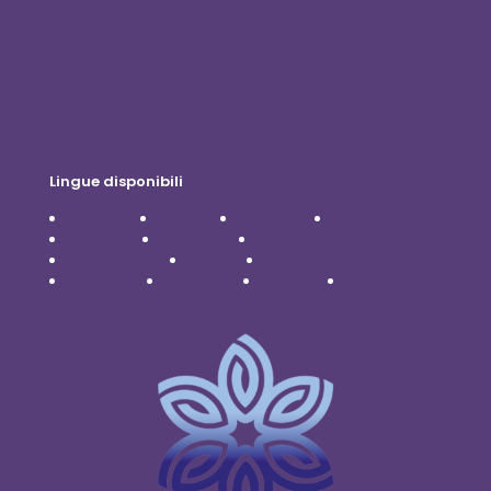
Contattaci
Politica sulla riservatezza
Disclaimer
Lingue disponibili
Čeština
Dansk
Deutsch
English
Español
Français
Italiano
Nederlands
Polski
Português
Română
Svenska
Türkçe
Українська