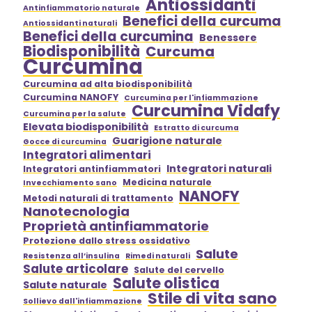
Antiossidanti
Antinfiammatorio naturale
Benefici della curcuma
Antiossidanti naturali
Benefici della curcumina
Benessere
Biodisponibilità
Curcuma
Curcumina
Curcumina ad alta biodisponibilità
Curcumina NANOFY
Curcumina per l'infiammazione
Curcumina Vidafy
Curcumina per la salute
Elevata biodisponibilità
Estratto di curcuma
Guarigione naturale
Gocce di curcumina
Integratori alimentari
Integratori naturali
Integratori antinfiammatori
Medicina naturale
Invecchiamento sano
NANOFY
Metodi naturali di trattamento
Nanotecnologia
Proprietà antinfiammatorie
Protezione dallo stress ossidativo
Salute
Resistenza all’insulina
Rimedi naturali
Salute articolare
Salute del cervello
Salute olistica
Salute naturale
Stile di vita sano
Sollievo dall'infiammazione