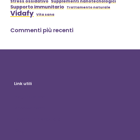
Stress ossidativo
Supplementi nanotecnologici
Supporto immunitario
Trattamento naturale
Vidafy
Vita sana
Commenti più recenti
Link utili
Negozio in linea
Accesso clienti
Diventa un distributore
Blog