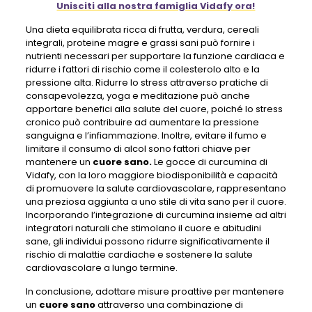
Unisciti alla nostra famiglia Vidafy ora!
Una dieta equilibrata ricca di frutta, verdura, cereali
integrali, proteine ​​magre e grassi sani può fornire i
nutrienti necessari per supportare la funzione cardiaca e
ridurre i fattori di rischio come il colesterolo alto e la
pressione alta. Ridurre lo stress attraverso pratiche di
consapevolezza, yoga e meditazione può anche
apportare benefici alla salute del cuore, poiché lo stress
cronico può contribuire ad aumentare la pressione
sanguigna e l’infiammazione. Inoltre, evitare il fumo e
limitare il consumo di alcol sono fattori chiave per
mantenere un
cuore sano.
Le gocce di curcumina di
Vidafy, con la loro maggiore biodisponibilità e capacità
di promuovere la salute cardiovascolare, rappresentano
una preziosa aggiunta a uno stile di vita sano per il cuore.
Incorporando l’integrazione di curcumina insieme ad altri
integratori naturali che stimolano il cuore e abitudini
sane, gli individui possono ridurre significativamente il
rischio di malattie cardiache e sostenere la salute
cardiovascolare a lungo termine.
In conclusione, adottare misure proattive per mantenere
un
cuore sano
attraverso una combinazione di