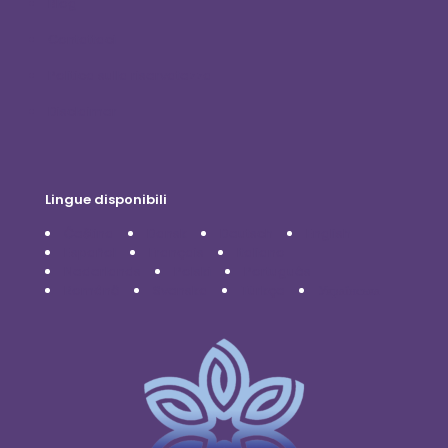
Blog
Contattaci
Politica sulla riservatezza
Disclaimer
Lingue disponibili
Čeština
Dansk
Deutsch
English
Español
Français
Italiano
Nederlands
Polski
Português
Română
Svenska
Türkçe
Українська