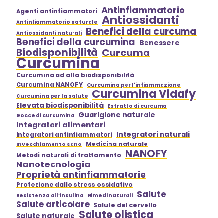
Antinfiammatorio
Agenti antinfiammatori
Antiossidanti
Antinfiammatorio naturale
Benefici della curcuma
Antiossidanti naturali
Benefici della curcumina
Benessere
Biodisponibilità
Curcuma
Curcumina
Curcumina ad alta biodisponibilità
Curcumina NANOFY
Curcumina per l'infiammazione
Curcumina Vidafy
Curcumina per la salute
Elevata biodisponibilità
Estratto di curcuma
Guarigione naturale
Gocce di curcumina
Integratori alimentari
Integratori naturali
Integratori antinfiammatori
Medicina naturale
Invecchiamento sano
NANOFY
Metodi naturali di trattamento
Nanotecnologia
Proprietà antinfiammatorie
Protezione dallo stress ossidativo
Salute
Resistenza all’insulina
Rimedi naturali
Salute articolare
Salute del cervello
Salute olistica
Salute naturale