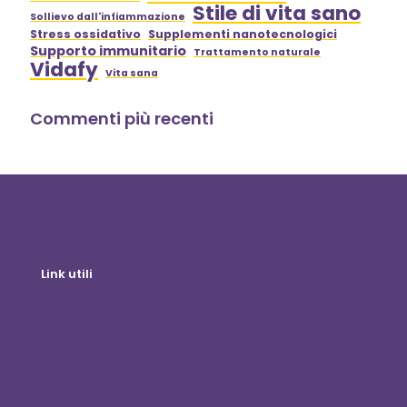
Stile di vita sano
Sollievo dall'infiammazione
Stress ossidativo
Supplementi nanotecnologici
Supporto immunitario
Trattamento naturale
Vidafy
Vita sana
Commenti più recenti
Link utili
Negozio in linea
Accesso clienti
Diventa un distributore