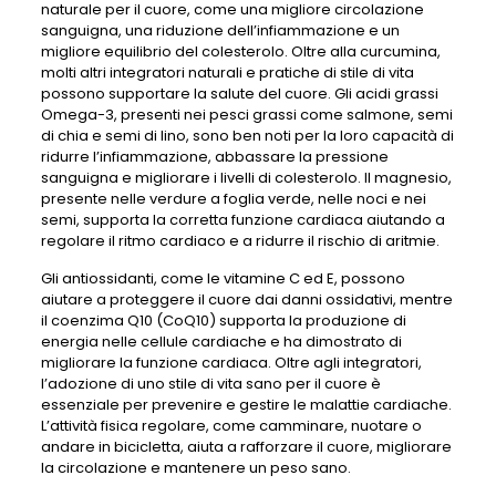
naturale per il cuore, come una migliore circolazione
sanguigna, una riduzione dell’infiammazione e un
migliore equilibrio del colesterolo. Oltre alla curcumina,
molti altri integratori naturali e pratiche di stile di vita
possono supportare la salute del cuore. Gli acidi grassi
Omega-3, presenti nei pesci grassi come salmone, semi
di chia e semi di lino, sono ben noti per la loro capacità di
ridurre l’infiammazione, abbassare la pressione
sanguigna e migliorare i livelli di colesterolo. Il magnesio,
presente nelle verdure a foglia verde, nelle noci e nei
semi, supporta la corretta funzione cardiaca aiutando a
regolare il ritmo cardiaco e a ridurre il rischio di aritmie.
Gli antiossidanti, come le vitamine C ed E, possono
aiutare a proteggere il cuore dai danni ossidativi, mentre
il coenzima Q10 (CoQ10) supporta la produzione di
energia nelle cellule cardiache e ha dimostrato di
migliorare la funzione cardiaca. Oltre agli integratori,
l’adozione di uno stile di vita sano per il cuore è
essenziale per prevenire e gestire le malattie cardiache.
L’attività fisica regolare, come camminare, nuotare o
andare in bicicletta, aiuta a rafforzare il cuore, migliorare
la circolazione e mantenere un peso sano.