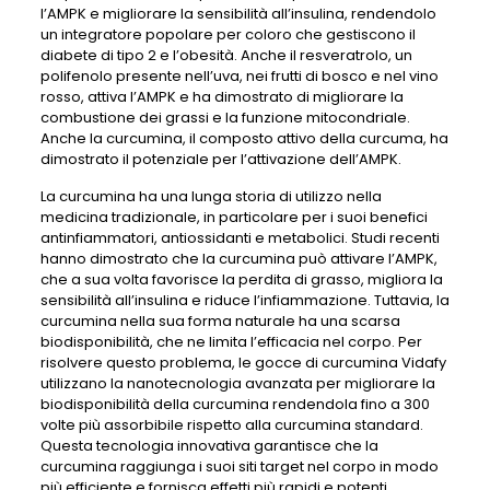
l’AMPK e migliorare la sensibilità all’insulina, rendendolo
un integratore popolare per coloro che gestiscono il
diabete di tipo 2 e l’obesità. Anche il resveratrolo, un
polifenolo presente nell’uva, nei frutti di bosco e nel vino
rosso, attiva l’AMPK e ha dimostrato di migliorare la
combustione dei grassi e la funzione mitocondriale.
Anche la curcumina, il composto attivo della curcuma, ha
dimostrato il potenziale per l’attivazione dell’AMPK.
La curcumina ha una lunga storia di utilizzo nella
medicina tradizionale, in particolare per i suoi benefici
antinfiammatori, antiossidanti e metabolici. Studi recenti
hanno dimostrato che la curcumina può attivare l’AMPK,
che a sua volta favorisce la perdita di grasso, migliora la
sensibilità all’insulina e riduce l’infiammazione. Tuttavia, la
curcumina nella sua forma naturale ha una scarsa
biodisponibilità, che ne limita l’efficacia nel corpo. Per
risolvere questo problema, le gocce di curcumina Vidafy
utilizzano la nanotecnologia avanzata per migliorare la
biodisponibilità della curcumina rendendola fino a 300
volte più assorbibile rispetto alla curcumina standard.
Questa tecnologia innovativa garantisce che la
curcumina raggiunga i suoi siti target nel corpo in modo
più efficiente e fornisca effetti più rapidi e potenti.