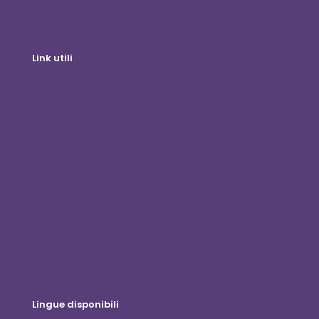
Link utili
Negozio in linea
Accesso clienti
Diventa un distributore
Blog
Contattaci
Politica sulla riservatezza
Disclaimer
Lingue disponibili