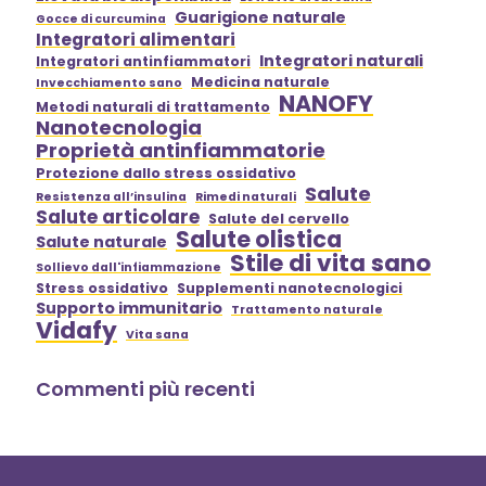
Guarigione naturale
Gocce di curcumina
Integratori alimentari
Integratori naturali
Integratori antinfiammatori
Medicina naturale
Invecchiamento sano
NANOFY
Metodi naturali di trattamento
Nanotecnologia
Proprietà antinfiammatorie
Protezione dallo stress ossidativo
Salute
Resistenza all’insulina
Rimedi naturali
Salute articolare
Salute del cervello
Salute olistica
Salute naturale
Stile di vita sano
Sollievo dall'infiammazione
Stress ossidativo
Supplementi nanotecnologici
Supporto immunitario
Trattamento naturale
Vidafy
Vita sana
Commenti più recenti