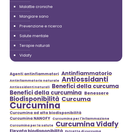
Malattie croniche
Mangiare sano
Prevenzione e ricerca
Salute mentale
Terapie naturali
Vidafy
Antinfiammatorio
Agenti antinfiammatori
Antiossidanti
Antinfiammatorio naturale
Benefici della curcuma
Antiossidanti naturali
Benefici della curcumina
Benessere
Biodisponibilità
Curcuma
Curcumina
Curcumina ad alta biodisponibilità
Curcumina NANOFY
Curcumina per l'infiammazione
Curcumina Vidafy
Curcumina per la salute
Elevata biodisponibilità
Estratto di curcuma