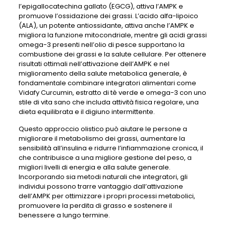
l’epigallocatechina gallato (EGCG), attiva l’AMPK e
promuove l’ossidazione dei grassi. L’acido alfa-lipoico
(ALA), un potente antiossidante, attiva anche l’AMPK e
migliora la funzione mitocondriale, mentre gli acidi grassi
omega-3 presenti nell’olio di pesce supportano la
combustione dei grassi e la salute cellulare. Per ottenere
risultati ottimali nell’attivazione dell’AMPK e nel
miglioramento della salute metabolica generale, è
fondamentale combinare integratori alimentari come
Vidafy Curcumin, estratto di tè verde e omega-3 con uno
stile di vita sano che includa attività fisica regolare, una
dieta equilibrata e il digiuno intermittente.
Questo approccio olistico può aiutare le persone a
migliorare il metabolismo dei grassi, aumentare la
sensibilità all’insulina e ridurre l’infiammazione cronica, il
che contribuisce a una migliore gestione del peso, a
migliori livelli di energia e alla salute generale.
Incorporando sia metodi naturali che integratori, gli
individui possono trarre vantaggio dall’attivazione
dell’AMPK per ottimizzare i propri processi metabolici,
promuovere la perdita di grasso e sostenere il
benessere a lungo termine.