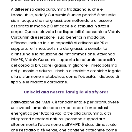
A differenza della curcumina tradizionale, che è
liposolubile, Vidafy Curcumin è unica perché è solubile
sia in acqua che nei grassi, permettendole di essere
assorbita in modo più efficace e distribuita in tutto il
corpo. Questa elevata biodisponibilità consente a Vidafy
Curcumin di esercitare i suoi benefici in modo più
efficace, inclusa la sua capacità di attivare AMPK e
supportare il metabolismo dei grassi, la sensibilità
all’insulina e la riduzione dell’infiammazione. Attivando
l’AMPK, Vidafy Curcumin supporta la naturale capacità
del corpo di bruciare i grassi, migliorare il metabolismo
del glucosio e ridurre il rischio di malattie croniche legate
alla disfunzione metabolica, come l’obesità, il diabete di
tipo 2 e le malattie cardiache.
Unisciti alla nostra famiglia Vidafy ora!
L’attivazione dell’AMPK è fondamentale per promuovere
un invecchiamento sano e mantenere l’omeostasi
energetica per tutta la vita. Oltre alla curcumina, altri
integratori e metodi naturali possono supportare
ulteriormente l’attivazione dell’AMPK. È stato dimostrato
che l’estratto di tè verde, che contiene catechine come