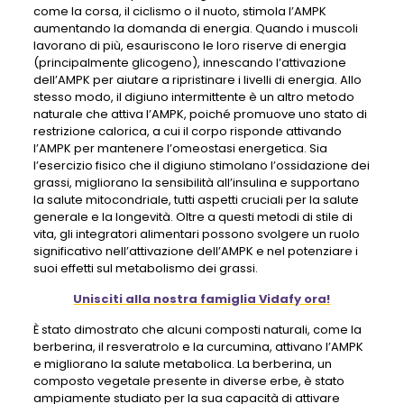
come la corsa, il ciclismo o il nuoto, stimola l’AMPK
aumentando la domanda di energia. Quando i muscoli
lavorano di più, esauriscono le loro riserve di energia
(principalmente glicogeno), innescando l’attivazione
dell’AMPK per aiutare a ripristinare i livelli di energia. Allo
stesso modo, il digiuno intermittente è un altro metodo
naturale che attiva l’AMPK, poiché promuove uno stato di
restrizione calorica, a cui il corpo risponde attivando
l’AMPK per mantenere l’omeostasi energetica. Sia
l’esercizio fisico che il digiuno stimolano l’ossidazione dei
grassi, migliorano la sensibilità all’insulina e supportano
la salute mitocondriale, tutti aspetti cruciali per la salute
generale e la longevità. Oltre a questi metodi di stile di
vita, gli integratori alimentari possono svolgere un ruolo
significativo nell’attivazione dell’AMPK e nel potenziare i
suoi effetti sul metabolismo dei grassi.
Unisciti alla nostra famiglia Vidafy ora!
È stato dimostrato che alcuni composti naturali, come la
berberina, il resveratrolo e la curcumina, attivano l’AMPK
e migliorano la salute metabolica. La berberina, un
composto vegetale presente in diverse erbe, è stato
ampiamente studiato per la sua capacità di attivare