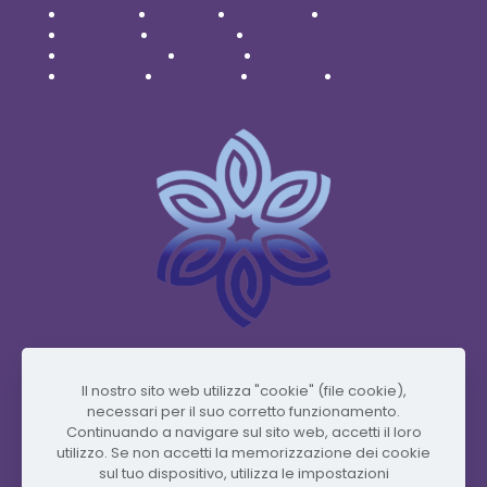
Čeština
Dansk
Deutsch
English
Español
Français
Italiano
Nederlands
Polski
Português
Română
Svenska
Türkçe
Українська
www.vidafyglobal.com
Il nostro sito web utilizza "cookie" (file cookie),
necessari per il suo corretto funzionamento.
Continuando a navigare sul sito web, accetti il ​​loro
utilizzo. Se non accetti la memorizzazione dei cookie
sul tuo dispositivo, utilizza le impostazioni