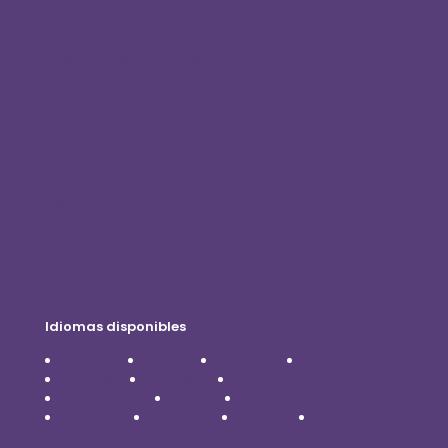
Tienda en línea
Inicio de sesión del cliente
Conviértete en distribuidor
Blog
Contáctenos
Política de privacidad
Descargo de responsabilidad
Idiomas disponibles
Čeština
Dansk
Deutsch
English
Español
Français
Italiano
Nederlands
Polski
Português
Română
Svenska
Türkçe
Українська