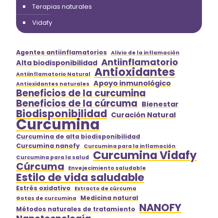
Terapias naturales
Vidafy
Agentes antiinflamatorios
Alivio de la inflamación
Antiinflamatorio
Alta biodisponibilidad
Antioxidantes
Antiinflamatorio Natural
Apoyo inmunológico
Antioxidantes naturales
Beneficios de la curcumina
Beneficios de la cúrcuma
Bienestar
Biodisponibilidad
Curación Natural
Curcumina
Curcumina de alta biodisponibilidad
Curcumina nanofy
Curcumina para la inflamación
Curcumina Vidafy
Curcumina para la salud
Cúrcuma
Envejecimiento saludable
Estilo de vida saludable
Estrés oxidativo
Extracto de cúrcuma
Medicina natural
Gotas de curcumina
NANOFY
Métodos naturales de tratamiento