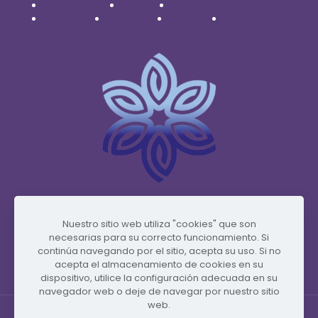
Nederlands
Polski
Português
Română
Svenska
Türkçe
Українська
www.vidafyglobal.com
Nuestro sitio web utiliza "cookies" que son
necesarias para su correcto funcionamiento. Si
continúa navegando por el sitio, acepta su uso. Si no
acepta el almacenamiento de cookies en su
dispositivo, utilice la configuración adecuada en su
navegador web o deje de navegar por nuestro sitio
web.