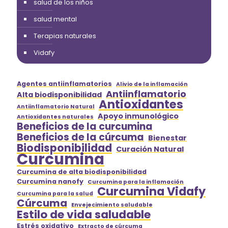
salud de los niños
salud mental
Terapias naturales
Vidafy
Agentes antiinflamatorios
Alivio de la inflamación
Antiinflamatorio
Alta biodisponibilidad
Antioxidantes
Antiinflamatorio Natural
Apoyo inmunológico
Antioxidantes naturales
Beneficios de la curcumina
Beneficios de la cúrcuma
Bienestar
Biodisponibilidad
Curación Natural
Curcumina
Curcumina de alta biodisponibilidad
Curcumina nanofy
Curcumina para la inflamación
Curcumina Vidafy
Curcumina para la salud
Cúrcuma
Envejecimiento saludable
Estilo de vida saludable
Estrés oxidativo
Extracto de cúrcuma