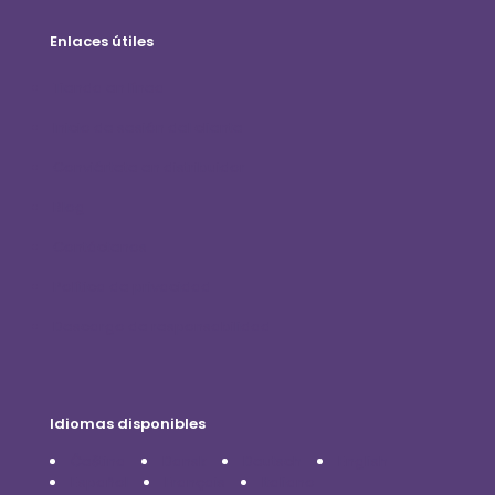
Enlaces útiles
Tienda en línea
Inicio de sesión del cliente
Conviértete en distribuidor
Blog
Contáctenos
Política de privacidad
Descargo de responsabilidad
Idiomas disponibles
Čeština
Dansk
Deutsch
English
Español
Français
Italiano