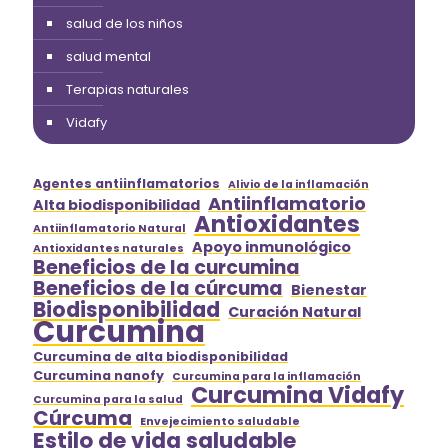
salud de los niños
salud mental
Terapias naturales
Vidafy
Agentes antiinflamatorios
Alivio de la inflamación
Antiinflamatorio
Alta biodisponibilidad
Antioxidantes
Antiinflamatorio Natural
Apoyo inmunológico
Antioxidantes naturales
Beneficios de la curcumina
Beneficios de la cúrcuma
Bienestar
Biodisponibilidad
Curación Natural
Curcumina
Curcumina de alta biodisponibilidad
Curcumina nanofy
Curcumina para la inflamación
Curcumina Vidafy
Curcumina para la salud
Cúrcuma
Envejecimiento saludable
Estilo de vida saludable