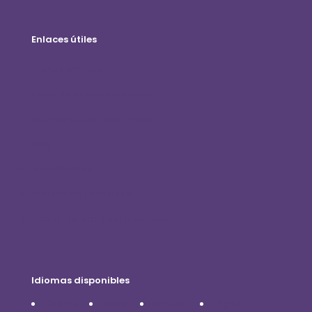
Enlaces útiles
Tienda en línea
Inicio de sesión del cliente
Conviértete en distribuidor
Blog
Contáctenos
Política de privacidad
Descargo de responsabilidad
Idiomas disponibles
Čeština
Dansk
Deutsch
English