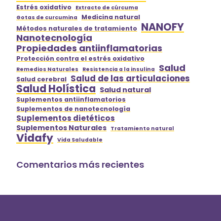
Estrés oxidativo
Extracto de cúrcuma
Medicina natural
Gotas de curcumina
NANOFY
Métodos naturales de tratamiento
Nanotecnología
Propiedades antiinflamatorias
Protección contra el estrés oxidativo
Salud
Remedios Naturales
Resistencia a la insulina
Salud de las articulaciones
Salud cerebral
Salud Holística
Salud natural
Suplementos antiinflamatorios
Suplementos de nanotecnología
Suplementos dietéticos
Suplementos Naturales
Tratamiento natural
Vidafy
Vida Saludable
Comentarios más recientes