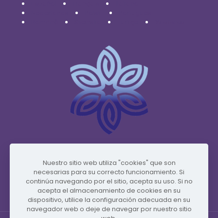
Español
Français
Italiano
Nederlands
Polski
Português
Română
Svenska
Türkçe
Українська
www.vidafyglobal.com
Nuestro sitio web utiliza "cookies" que son
necesarias para su correcto funcionamiento. Si
continúa navegando por el sitio, acepta su uso. Si no
acepta el almacenamiento de cookies en su
dispositivo, utilice la configuración adecuada en su
navegador web o deje de navegar por nuestro sitio