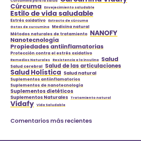
Curcumina para la salud
Cúrcuma
Envejecimiento saludable
Estilo de vida saludable
Estrés oxidativo
Extracto de cúrcuma
Medicina natural
Gotas de curcumina
NANOFY
Métodos naturales de tratamiento
Nanotecnología
Propiedades antiinflamatorias
Protección contra el estrés oxidativo
Salud
Remedios Naturales
Resistencia a la insulina
Salud de las articulaciones
Salud cerebral
Salud Holística
Salud natural
Suplementos antiinflamatorios
Suplementos de nanotecnología
Suplementos dietéticos
Suplementos Naturales
Tratamiento natural
Vidafy
Vida Saludable
Comentarios más recientes