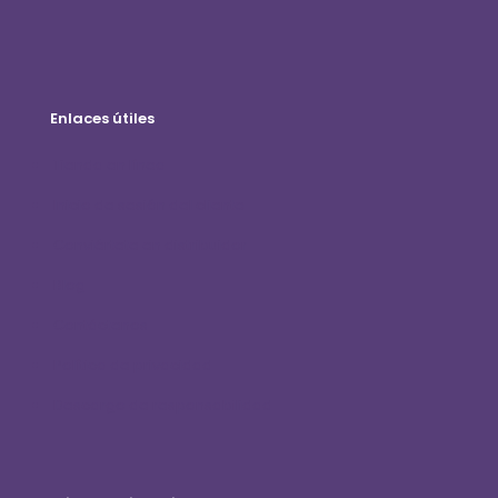
Enlaces útiles
Tienda en línea
Inicio de sesión del cliente
Conviértete en distribuidor
Blog
Contáctenos
Política de privacidad
Descargo de responsabilidad