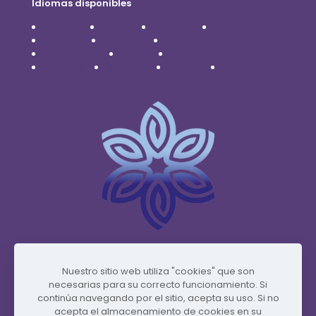
Idiomas disponibles
Čeština
Dansk
Deutsch
English
Español
Français
Italiano
Nederlands
Polski
Português
Română
Svenska
Türkçe
Українська
www.vidafyglobal.com
Nuestro sitio web utiliza "cookies" que son
necesarias para su correcto funcionamiento. Si
continúa navegando por el sitio, acepta su uso. Si no
acepta el almacenamiento de cookies en su