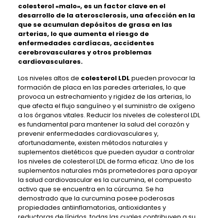
colesterol «malo», es un factor clave en el
desarrollo de la aterosclerosis, una afección en la
que se acumulan depósitos de grasa en las
arterias, lo que aumenta el riesgo de
enfermedades cardíacas, accidentes
cerebrovasculares y otros problemas
cardiovasculares.
Los niveles altos de
colesterol LDL
pueden provocar la
formación de placa en las paredes arteriales, lo que
provoca un estrechamiento y rigidez de las arterias, lo
que afecta el flujo sanguíneo y el suministro de oxígeno
a los órganos vitales. Reducir los niveles de colesterol LDL
es fundamental para mantener la salud del corazón y
prevenir enfermedades cardiovasculares y,
afortunadamente, existen métodos naturales y
suplementos dietéticos que pueden ayudar a controlar
los niveles de colesterol LDL de forma eficaz. Uno de los
suplementos naturales más prometedores para apoyar
la salud cardiovascular es la curcumina, el compuesto
activo que se encuentra en la cúrcuma. Se ha
demostrado que la curcumina posee poderosas
propiedades antiinflamatorias, antioxidantes y
reductoras de lípidos, todas las cuales contribuyen a su