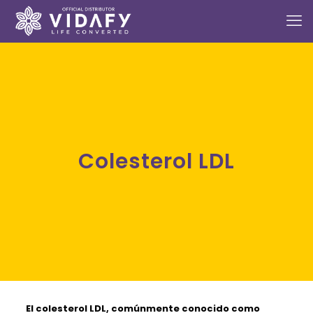
Colesterol LDL
El
colesterol LDL,
comúnmente conocido como