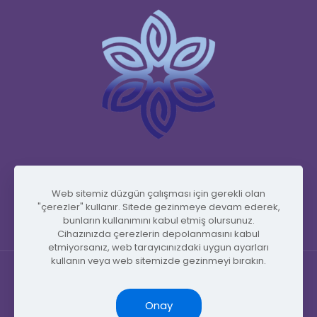
www.vidafyglobal.com
Web sitemiz düzgün çalışması için gerekli olan
"çerezler" kullanır. Sitede gezinmeye devam ederek,
bunların kullanımını kabul etmiş olursunuz.
Cihazınızda çerezlerin depolanmasını kabul
etmiyorsanız, web tarayıcınızdaki uygun ayarları
kullanın veya web sitemizde gezinmeyi bırakın.
Onay
© Copyright 2026 by Vidafy.blog