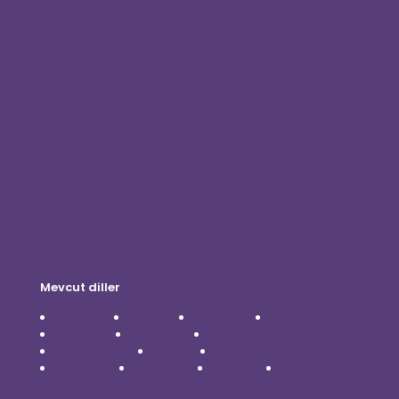
Çevrimiçi mağaza
Müşteri Girişi
Distribütör Olun
Blog
Bizimle İletişime Geçin
Gizlilik Politikası
Sorumluluk reddi
Mevcut diller
Čeština
Dansk
Deutsch
English
Español
Français
Italiano
Nederlands
Polski
Português
Română
Svenska
Türkçe
Українська