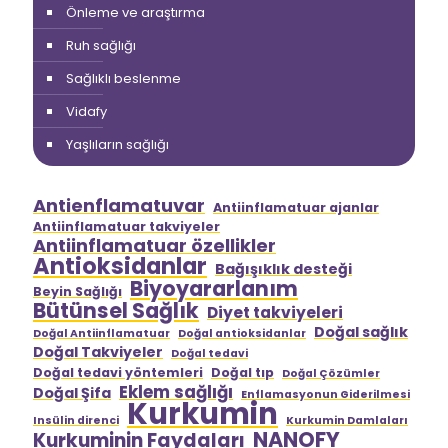
Önleme ve araştırma
Ruh sağlığı
Sağlıklı beslenme
Vidafy
Yaşlıların sağlığı
Antienflamatuvar
Antiinflamatuar ajanlar
Antiinflamatuar takviyeler
Antiinflamatuar özellikler
Antioksidanlar
Bağışıklık desteği
Biyoyararlanım
Beyin Sağlığı
Bütünsel Sağlık
Diyet takviyeleri
Doğal sağlık
Doğal Antiinflamatuar
Doğal antioksidanlar
Doğal Takviyeler
Doğal tedavi
Doğal tedavi yöntemleri
Doğal tıp
Doğal Çözümler
Eklem sağlığı
Doğal Şifa
Enflamasyonun Giderilmesi
Kurkumin
Insülin direnci
Kurkumin Damlaları
NANOFY
Kurkuminin Faydaları