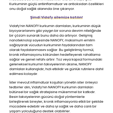
Kurkuminin güçlü antiinflamatuar ve antioksidan özellikleri
onu doğal sağlık alanında öne çıkarıyor.
Şimdi Vidafy ailemize katılın!
Vidafy’nin NANOFY kurkumin damlaları, kurkuminin düşük
biyoyararlanımı gibi yaygın bir soruna devrim niteliğinde
bir çözüm sunarak bunu daha da artırıyor. Gelişmiş
nanoteknoloji sayesinde NANOFY, maksimum emilim
sağlayarak vücudun kurkuminin faydalarından tam
olarak faydalanmasını sağlar. Bu geliştirilmiş formül,
kronik inflamasyonu kökünden hedefleyerek rahatlama
sağlar ve genel refahı artırır. Toz veya kapsül formundaki
geleneksel kurkumin takviyelerinin aksine, NANOFY
damlaları kullanışlıdır, hızlı etkilidir ve günlük rutinlere dahil
edilmesi kolaydır.
İster mevcut inflamatuar koşulları yönetin ister önleyici
tedbirler alın, Vidafy’nin NANOFY kurkumin damlaları
bütünsel bir sağlık stratejisine mükemmel bir katkıdır.
Besin takviyelerinin gücünü doğal yöntemlerle
birleştirerek bireyler, kronik inflamasyonla etkili bir şekilde
mücadele edebilir ve daha iyi sağlık ve daha canlı bir
yaşam yolculuğuna destek olabilirler.