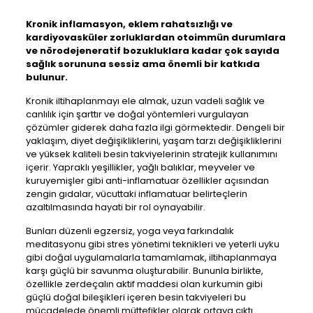
Kronik inflamasyon, eklem rahatsızlığı ve
kardiyovasküler zorluklardan otoimmün durumlara
ve nörodejeneratif bozukluklara kadar çok sayıda
sağlık sorununa sessiz ama önemli bir katkıda
bulunur.
Kronik iltihaplanmayı ele almak, uzun vadeli sağlık ve
canlılık için şarttır ve doğal yöntemleri vurgulayan
çözümler giderek daha fazla ilgi görmektedir. Dengeli bir
yaklaşım, diyet değişikliklerini, yaşam tarzı değişikliklerini
ve yüksek kaliteli besin takviyelerinin stratejik kullanımını
içerir. Yapraklı yeşillikler, yağlı balıklar, meyveler ve
kuruyemişler gibi anti-inflamatuar özellikler açısından
zengin gıdalar, vücuttaki inflamatuar belirteçlerin
azaltılmasında hayati bir rol oynayabilir.
Bunları düzenli egzersiz, yoga veya farkındalık
meditasyonu gibi stres yönetimi teknikleri ve yeterli uyku
gibi doğal uygulamalarla tamamlamak, iltihaplanmaya
karşı güçlü bir savunma oluşturabilir. Bununla birlikte,
özellikle zerdeçalın aktif maddesi olan kurkumin gibi
güçlü doğal bileşikleri içeren besin takviyeleri bu
mücadelede önemli müttefikler olarak ortaya çıktı.