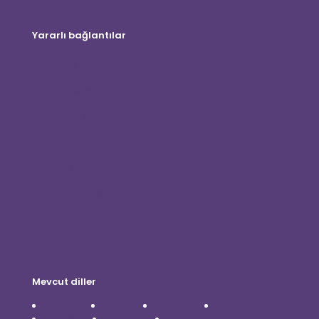
Yararlı bağlantılar
Çevrimiçi mağaza
Müşteri Girişi
Distribütör Olun
Blog
Bizimle İletişime Geçin
Gizlilik Politikası
Sorumluluk reddi
Mevcut diller
Čeština
Dansk
Deutsch
English