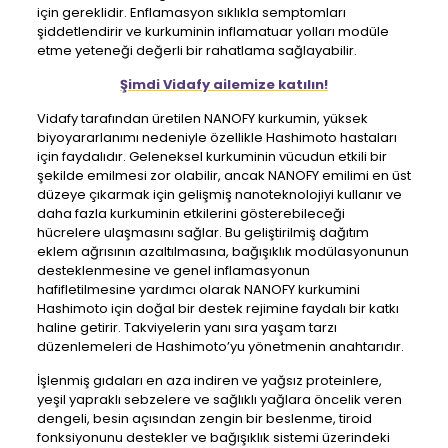
için gereklidir. Enflamasyon sıklıkla semptomları
şiddetlendirir ve kurkuminin inflamatuar yolları modüle
etme yeteneği değerli bir rahatlama sağlayabilir.
Şimdi Vidafy ailemize katılın!
Vidafy tarafından üretilen NANOFY kurkumin, yüksek
biyoyararlanımı nedeniyle özellikle Hashimoto hastaları
için faydalıdır. Geleneksel kurkuminin vücudun etkili bir
şekilde emilmesi zor olabilir, ancak NANOFY emilimi en üst
düzeye çıkarmak için gelişmiş nanoteknolojiyi kullanır ve
daha fazla kurkuminin etkilerini gösterebileceği
hücrelere ulaşmasını sağlar. Bu geliştirilmiş dağıtım
eklem ağrısının azaltılmasına, bağışıklık modülasyonunun
desteklenmesine ve genel inflamasyonun
hafifletilmesine yardımcı olarak NANOFY kurkumini
Hashimoto için doğal bir destek rejimine faydalı bir katkı
haline getirir. Takviyelerin yanı sıra yaşam tarzı
düzenlemeleri de Hashimoto’yu yönetmenin anahtarıdır.
İşlenmiş gıdaları en aza indiren ve yağsız proteinlere,
yeşil yapraklı sebzelere ve sağlıklı yağlara öncelik veren
dengeli, besin açısından zengin bir beslenme, tiroid
fonksiyonunu destekler ve bağışıklık sistemi üzerindeki