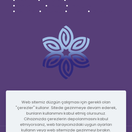
Español
Français
Italiano
Nederlands
Polski
Português
Română
Svenska
Türkçe
Українська
www.vidafyglobal.com
Web sitemiz düzgün çalışması için gerekli olan
"çerezler" kullanır. Sitede gezinmeye devam ederek,
bunların kullanımını kabul etmiş olursunuz.
Cihazınızda çerezlerin depolanmasını kabul
etmiyorsanız, web tarayıcınızdaki uygun ayarları
kullanın veya web sitemizde gezinmeyi bırakın.