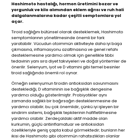
Hashimoto hastalığı,
hormon üretimini bozar ve
yorgunluk ve kilo alımından eklem ağrısı ve ruh hali
dalgalanmalarına kadar çeşitli semptomlara yol
açar.
Tiroid sağlığını bütünsel olarak desteklemek, Hashimoto
semptomlarının yönetilmesinde önemli bir fark
yaratabilir. Vücudun otoimmün aktiviteyle daha iyi başa
çıkmasına, inflamasyonu azaltmasına ve genel refahı
desteklemesine yardımcı olmak için genellikle tıbbi
tedavinin yanı sıra diyet takviyeleri ve doğal yöntemler de
önerilir. Selenyum, iyot ve D vitamini gibi temel besinler
tiroid sağlığında önemli rol oynar.
Örneğin selenyumun tiroidin antioksidan savunmasını
desteklediği, D vitamininin ise bağışıklık dengesine
yardımcı olduğu gösterilmiştir. Probiyotikler aynı
zamanda sağlıklı bir bağırsağın desteklenmesine de
yardımcı olabilir; bu çok önemlidir, çünkü iyi işleyen bir
sindirim sistemi, bağışıklık tepkilerinin hafifletilmesine
yardımcı olabilir. Zerdeçaldaki aktif madde olan
kurkumin, güçlü antiinflamatuar ve antioksidan
özellikleriyle geniş çapta kabul görmektedir; bunların her
ikisi de Hashimoto gibi otoimmün rahatsızlıkları olanlar