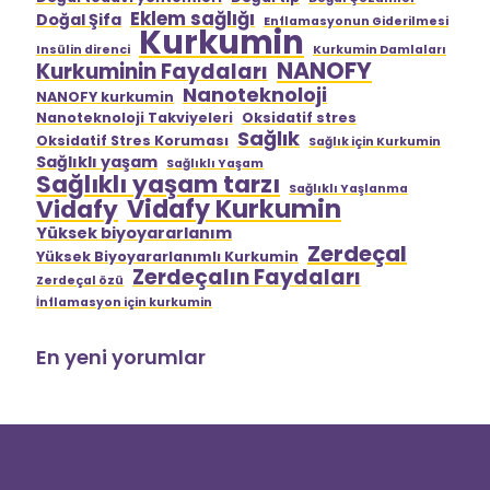
Eklem sağlığı
Doğal Şifa
Enflamasyonun Giderilmesi
Kurkumin
Insülin direnci
Kurkumin Damlaları
NANOFY
Kurkuminin Faydaları
Nanoteknoloji
NANOFY kurkumin
Nanoteknoloji Takviyeleri
Oksidatif stres
Sağlık
Oksidatif Stres Koruması
Sağlık için Kurkumin
Sağlıklı yaşam
Sağlıklı Yaşam
Sağlıklı yaşam tarzı
Sağlıklı Yaşlanma
Vidafy Kurkumin
Vidafy
Yüksek biyoyararlanım
Zerdeçal
Yüksek Biyoyararlanımlı Kurkumin
Zerdeçalın Faydaları
Zerdeçal özü
İnflamasyon için kurkumin
En yeni yorumlar