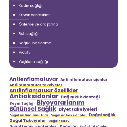
Kadın sağlığı
Kronik hastalıklar
Önleme ve araştırma
Ruh sağlığı
Sağlıklı beslenme
Vidafy
Yaşlıların sağlığı
Antienflamatuvar
Antiinflamatuar ajanlar
Antiinflamatuar takviyeler
Antiinflamatuar özellikler
Antioksidanlar
Bağışıklık desteği
Biyoyararlanım
Beyin Sağlığı
Bütünsel Sağlık
Diyet takviyeleri
Doğal sağlık
Doğal Antiinflamatuar
Doğal antioksidanlar
Doğal Takviyeler
Doğal tedavi
Doğal tedavi yöntemleri
Doğal tıp
Doğal Çözümler