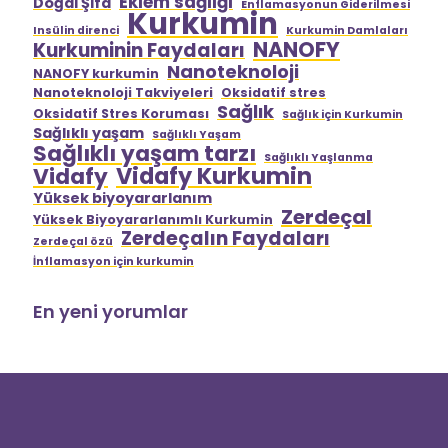
Eklem sağlığı
Doğal Şifa
Enflamasyonun Giderilmesi
Kurkumin
Insülin direnci
Kurkumin Damlaları
NANOFY
Kurkuminin Faydaları
Nanoteknoloji
NANOFY kurkumin
Nanoteknoloji Takviyeleri
Oksidatif stres
Sağlık
Oksidatif Stres Koruması
Sağlık için Kurkumin
Sağlıklı yaşam
Sağlıklı Yaşam
Sağlıklı yaşam tarzı
Sağlıklı Yaşlanma
Vidafy Kurkumin
Vidafy
Yüksek biyoyararlanım
Zerdeçal
Yüksek Biyoyararlanımlı Kurkumin
Zerdeçalın Faydaları
Zerdeçal özü
İnflamasyon için kurkumin
En yeni yorumlar