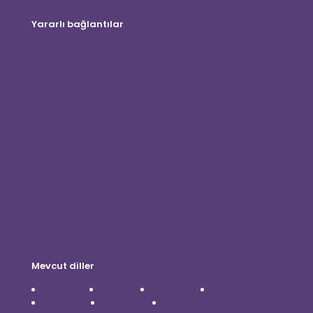
Yararlı bağlantılar
Çevrimiçi mağaza
Müşteri Girişi
Distribütör Olun
Blog
Bizimle İletişime Geçin
Gizlilik Politikası
Sorumluluk reddi
Mevcut diller
Čeština
Dansk
Deutsch
English
Español
Français
Italiano