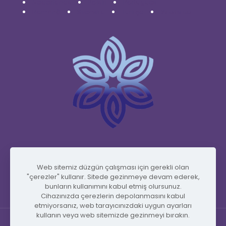
Nederlands
Polski
Português
Română
Svenska
Türkçe
Українська
www.vidafyglobal.com
Web sitemiz düzgün çalışması için gerekli olan
"çerezler" kullanır. Sitede gezinmeye devam ederek,
bunların kullanımını kabul etmiş olursunuz.
Cihazınızda çerezlerin depolanmasını kabul
etmiyorsanız, web tarayıcınızdaki uygun ayarları
kullanın veya web sitemizde gezinmeyi bırakın.