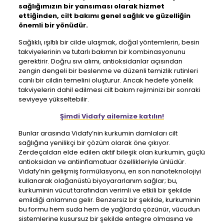
sağlığımızın bir yansıması olarak hizmet
ettiğinden,
cilt bakımı
genel sağlık ve güzelliğin
önemli bir yönüdür.
Sağlıklı, ışıltılı bir cilde ulaşmak, doğal yöntemlerin, besin
takviyelerinin ve tutarlı bakımın bir kombinasyonunu
gerektirir. Doğru sıvı alımı, antioksidanlar açısından
zengin dengeli bir beslenme ve düzenli temizlik rutinleri
canlı bir cildin temelini oluşturur. Ancak hedefe yönelik
takviyelerin dahil edilmesi cilt bakım rejiminizi bir sonraki
seviyeye yükseltebilir.
Şimdi Vidafy ailemize katılın!
Bunlar arasında Vidafy’nin kurkumin damlaları cilt
sağlığına yenilikçi bir çözüm olarak öne çıkıyor.
Zerdeçaldan elde edilen aktif bileşik olan kurkumin, güçlü
antioksidan ve antiinflamatuar özellikleriyle ünlüdür.
Vidafy’nin gelişmiş formülasyonu, en son nanoteknolojiyi
kullanarak olağanüstü biyoyararlanım sağlar; bu,
kurkuminin vücut tarafından verimli ve etkili bir şekilde
emildiği anlamına gelir. Benzersiz bir şekilde, kurkuminin
bu formu hem suda hem de yağlarda çözünür, vücudun
sistemlerine kusursuz bir şekilde entegre olmasına ve