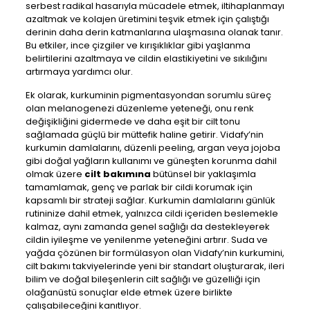
serbest radikal hasarıyla mücadele etmek, iltihaplanmayı
azaltmak ve kolajen üretimini teşvik etmek için çalıştığı
derinin daha derin katmanlarına ulaşmasına olanak tanır.
Bu etkiler, ince çizgiler ve kırışıklıklar gibi yaşlanma
belirtilerini azaltmaya ve cildin elastikiyetini ve sıkılığını
artırmaya yardımcı olur.
Ek olarak, kurkuminin pigmentasyondan sorumlu süreç
olan melanogenezi düzenleme yeteneği, onu renk
değişikliğini gidermede ve daha eşit bir cilt tonu
sağlamada güçlü bir müttefik haline getirir. Vidafy’nin
kurkumin damlalarını, düzenli peeling, argan veya jojoba
gibi doğal yağların kullanımı ve güneşten korunma dahil
olmak üzere
cilt bakımına
bütünsel bir yaklaşımla
tamamlamak, genç ve parlak bir cildi korumak için
kapsamlı bir strateji sağlar. Kurkumin damlalarını günlük
rutininize dahil etmek, yalnızca cildi içeriden beslemekle
kalmaz, aynı zamanda genel sağlığı da destekleyerek
cildin iyileşme ve yenilenme yeteneğini artırır. Suda ve
yağda çözünen bir formülasyon olan Vidafy’nin kurkumini,
cilt bakımı takviyelerinde yeni bir standart oluşturarak, ileri
bilim ve doğal bileşenlerin cilt sağlığı ve güzelliği için
olağanüstü sonuçlar elde etmek üzere birlikte
çalışabileceğini kanıtlıyor.