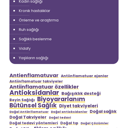
Kadın sağlığı
Kronik hastalıklar
Önleme ve araştırma
Ruh sağlığı
Sağlıklı beslenme
Vidafy
Yaşlıların sağlığı
Antienflamatuvar
Antiinflamatuar ajanlar
Antiinflamatuar takviyeler
Antiinflamatuar özellikler
Antioksidanlar
Bağışıklık desteği
Biyoyararlanım
Beyin Sağlığı
Bütünsel Sağlık
Diyet takviyeleri
Doğal sağlık
Doğal Antiinflamatuar
Doğal antioksidanlar
Doğal Takviyeler
Doğal tedavi
Doğal tedavi yöntemleri
Doğal tıp
Doğal Çözümler