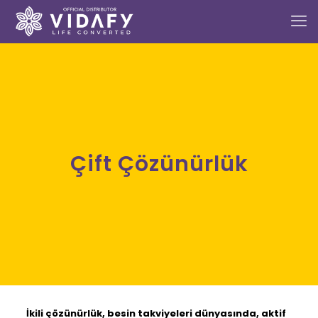
Çift Çözünürlük
İkili çözünürlük, besin takviyeleri dünyasında, aktif