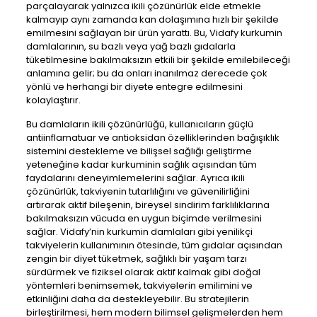
parçalayarak yalnızca ikili çözünürlük elde etmekle
kalmayıp aynı zamanda kan dolaşımına hızlı bir şekilde
emilmesini sağlayan bir ürün yarattı. Bu, Vidafy kurkumin
damlalarının, su bazlı veya yağ bazlı gıdalarla
tüketilmesine bakılmaksızın etkili bir şekilde emilebileceği
anlamına gelir; bu da onları inanılmaz derecede çok
yönlü ve herhangi bir diyete entegre edilmesini
kolaylaştırır.
Bu damlaların ikili çözünürlüğü, kullanıcıların güçlü
antiinflamatuar ve antioksidan özelliklerinden bağışıklık
sistemini destekleme ve bilişsel sağlığı geliştirme
yeteneğine kadar kurkuminin sağlık açısından tüm
faydalarını deneyimlemelerini sağlar. Ayrıca ikili
çözünürlük, takviyenin tutarlılığını ve güvenilirliğini
artırarak aktif bileşenin, bireysel sindirim farklılıklarına
bakılmaksızın vücuda en uygun biçimde verilmesini
sağlar. Vidafy’nin kurkumin damlaları gibi yenilikçi
takviyelerin kullanımının ötesinde, tüm gıdalar açısından
zengin bir diyet tüketmek, sağlıklı bir yaşam tarzı
sürdürmek ve fiziksel olarak aktif kalmak gibi doğal
yöntemleri benimsemek, takviyelerin emilimini ve
etkinliğini daha da destekleyebilir. Bu stratejilerin
birleştirilmesi, hem modern bilimsel gelişmelerden hem