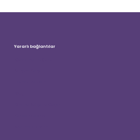
Yararlı bağlantılar
Çevrimiçi mağaza
Müşteri Girişi
Distribütör Olun
Blog
Bizimle İletişime Geçin
Gizlilik Politikası
Sorumluluk reddi