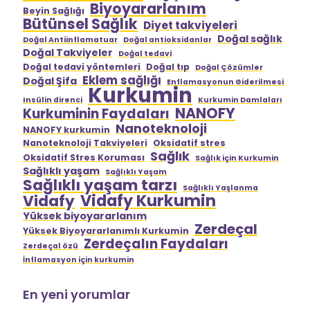
Biyoyararlanım
Beyin Sağlığı
Bütünsel Sağlık
Diyet takviyeleri
Doğal sağlık
Doğal Antiinflamatuar
Doğal antioksidanlar
Doğal Takviyeler
Doğal tedavi
Doğal tedavi yöntemleri
Doğal tıp
Doğal Çözümler
Eklem sağlığı
Doğal Şifa
Enflamasyonun Giderilmesi
Kurkumin
Insülin direnci
Kurkumin Damlaları
NANOFY
Kurkuminin Faydaları
Nanoteknoloji
NANOFY kurkumin
Nanoteknoloji Takviyeleri
Oksidatif stres
Sağlık
Oksidatif Stres Koruması
Sağlık için Kurkumin
Sağlıklı yaşam
Sağlıklı Yaşam
Sağlıklı yaşam tarzı
Sağlıklı Yaşlanma
Vidafy Kurkumin
Vidafy
Yüksek biyoyararlanım
Zerdeçal
Yüksek Biyoyararlanımlı Kurkumin
Zerdeçalın Faydaları
Zerdeçal özü
İnflamasyon için kurkumin
En yeni yorumlar