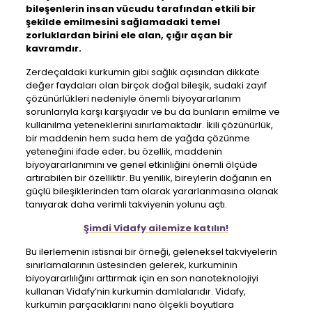
bileşenlerin insan vücudu tarafından etkili bir
şekilde emilmesini sağlamadaki temel
zorluklardan birini ele alan, çığır açan bir
kavramdır.
Zerdeçaldaki kurkumin gibi sağlık açısından dikkate
değer faydaları olan birçok doğal bileşik, sudaki zayıf
çözünürlükleri nedeniyle önemli biyoyararlanım
sorunlarıyla karşı karşıyadır ve bu da bunların emilme ve
kullanılma yeteneklerini sınırlamaktadır. İkili çözünürlük,
bir maddenin hem suda hem de yağda çözünme
yeteneğini ifade eder; bu özellik, maddenin
biyoyararlanımını ve genel etkinliğini önemli ölçüde
artırabilen bir özelliktir. Bu yenilik, bireylerin doğanın en
güçlü bileşiklerinden tam olarak yararlanmasına olanak
tanıyarak daha verimli takviyenin yolunu açtı.
Şimdi Vidafy ailemize katılın!
Bu ilerlemenin istisnai bir örneği, geleneksel takviyelerin
sınırlamalarının üstesinden gelerek, kurkuminin
biyoyararlılığını arttırmak için en son nanoteknolojiyi
kullanan Vidafy’nin kurkumin damlalarıdır. Vidafy,
kurkumin parçacıklarını nano ölçekli boyutlara