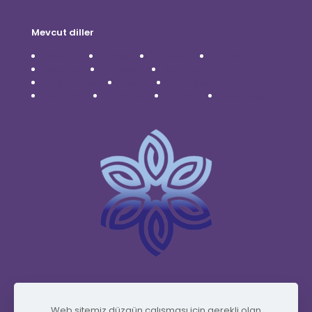
Mevcut diller
Čeština
Dansk
Deutsch
English
Español
Français
Italiano
Nederlands
Polski
Português
Română
Svenska
Türkçe
Українська
www.vidafyglobal.com
Web sitemiz düzgün çalışması için gerekli olan