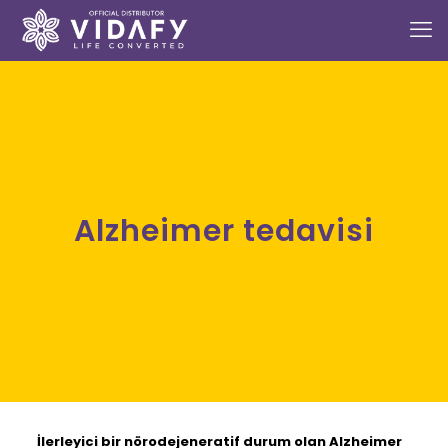
Alzheimer tedavisi
İlerleyici bir nörodejeneratif durum olan Alzheimer