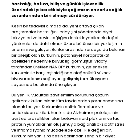
hastalığı, hafıza, biliş ve günlük işlevsellik
üzerindeki yıkıcı etkisiyle çağımızın en zorlu sağlık
sorunlarından biri olmayı sürdürüyor.
Kesin bir tedavisi olmasa da, yeni ortaya çıkan
araştırmalar hastalığın ilerleyişini yönetmede diyet
takviyeleri ve beyin sağlığını destekleyebilecek doğal
yöntemler de dahil olmak üzere bütünsel bir yaklaşımın
önemini vurguluyor. Bunlar arasında zerdeçalda bulunan
bir bileşik olan kurkumin, potansiyel nöroprotektif
özellikleri nedeniyle büyük ilgi görmüştür. Vidafy
tarafından üretilen NANOFY kurkumin, geleneksel
kurkumin ile karşılaştırıldığında olağanüstü yüksek
biyoyararlanım sağlayan gelişmiş formülasyonu
sayesinde bu alanda öne çıkıyor.
Bu yenilik, vücuttaki zayıf emilim sorununa çözüm
getirerek kullanıcıların tüm faydalardan yararlanmasına
olanak tanıyor. Kurkuminin anti-inflamatuar ve
antioksidan etkileri, her ikisi de Alzheimer patolojisinin
ayırt edici özellikleri olan beta-amiloid plakların ve tau
protein yumaklarının oluşumuyla bağlantılı oksidatif stres
ve inflamasyonla mücadelede özellikle değerlidir.
Kurkuminin yanı sıra besin açısından zengin bir diyet