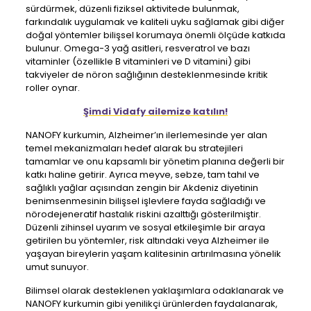
sürdürmek, düzenli fiziksel aktivitede bulunmak,
farkındalık uygulamak ve kaliteli uyku sağlamak gibi diğer
doğal yöntemler bilişsel korumaya önemli ölçüde katkıda
bulunur. Omega-3 yağ asitleri, resveratrol ve bazı
vitaminler (özellikle B vitaminleri ve D vitamini) gibi
takviyeler de nöron sağlığının desteklenmesinde kritik
roller oynar.
Şimdi Vidafy ailemize katılın!
NANOFY kurkumin, Alzheimer’ın ilerlemesinde yer alan
temel mekanizmaları hedef alarak bu stratejileri
tamamlar ve onu kapsamlı bir yönetim planına değerli bir
katkı haline getirir. Ayrıca meyve, sebze, tam tahıl ve
sağlıklı yağlar açısından zengin bir Akdeniz diyetinin
benimsenmesinin bilişsel işlevlere fayda sağladığı ve
nörodejeneratif hastalık riskini azalttığı gösterilmiştir.
Düzenli zihinsel uyarım ve sosyal etkileşimle bir araya
getirilen bu yöntemler, risk altındaki veya Alzheimer ile
yaşayan bireylerin yaşam kalitesinin artırılmasına yönelik
umut sunuyor.
Bilimsel olarak desteklenen yaklaşımlara odaklanarak ve
NANOFY kurkumin gibi yenilikçi ürünlerden faydalanarak,