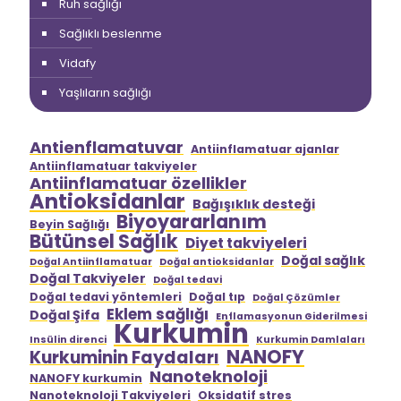
Ruh sağlığı
Sağlıklı beslenme
Vidafy
Yaşlıların sağlığı
Antienflamatuvar
Antiinflamatuar ajanlar
Antiinflamatuar takviyeler
Antiinflamatuar özellikler
Antioksidanlar
Bağışıklık desteği
Biyoyararlanım
Beyin Sağlığı
Bütünsel Sağlık
Diyet takviyeleri
Doğal sağlık
Doğal Antiinflamatuar
Doğal antioksidanlar
Doğal Takviyeler
Doğal tedavi
Doğal tedavi yöntemleri
Doğal tıp
Doğal Çözümler
Eklem sağlığı
Doğal Şifa
Enflamasyonun Giderilmesi
Kurkumin
Insülin direnci
Kurkumin Damlaları
NANOFY
Kurkuminin Faydaları
Nanoteknoloji
NANOFY kurkumin
Nanoteknoloji Takviyeleri
Oksidatif stres