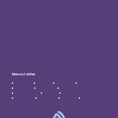
Müşteri Girişi
Distribütör Olun
Blog
Bizimle İletişime Geçin
Gizlilik Politikası
Sorumluluk reddi
Mevcut diller
Čeština
Dansk
Deutsch
English
Español
Français
Italiano
Nederlands
Polski
Português
Română
Svenska
Türkçe
Українська