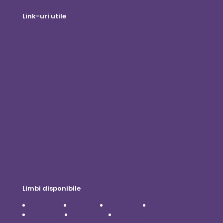
Link-uri utile
Magazin online
Logare client
Deveniți Distribuitor
Blog
Contactaţi-ne
Politica de confidențialitate
Exonerare de responsabilitate
Limbi disponibile
Čeština
Dansk
Deutsch
English
Español
Français
Italiano