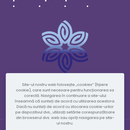
Nederlands
Polski
Português
Română
Svenska
Türkçe
Українська
Site-ul nostru web folosește „cookies” (fișiere
www.vidafyglobal.com
cookie), care sunt necesare pentru funcționarea sa
corectă. Navigarea în continuare a site-ului
înseamnă că sunteți de acord cu utilizarea acestora.
Dacă nu sunteți de acord cu stocarea cookie-urilor
pe dispozitivul dvs., utilizați setările corespunzătoare
din browserul dvs. web sau opriți navigarea pe site-
ul nostru.