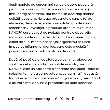
Suplimentele de curcumină sunt o alegere populară
pentru cei care caută metode naturale pentru a-și
îmbunătăți sănătatea, dar merită să acordați atenție
calității acestora. Nu toate preparatele sunt la fel de
eficiente, deoarece biodisponibilitatea poate varia
semnificativ. Investiția în produse precum curcumina
NANOFY, care au fost dezvoltate pentru o absorbție
maximă, poate aduce rezultate mult mai bune. În plus,
astfel de suplimente pot sprijini organismul în lupta
împotriva inflamației cronice, care este crucială în
prevenirea multor boli ale stilului de viață.
Dacă vă pasă de eficacitatea curcuminei, alegerea
suplimentelor cu biodisponibilitate ridicată, precum
NANOFY, este un pas către o sănătate mai bună. Datorită
soluțiilor tehnologice inovatoare, curcumina în această
formă este mult mai disponibilă organismului, permițând
o utilizare mai deplină a proprietăților sale benefice.
Distribuiți aceste informații
0