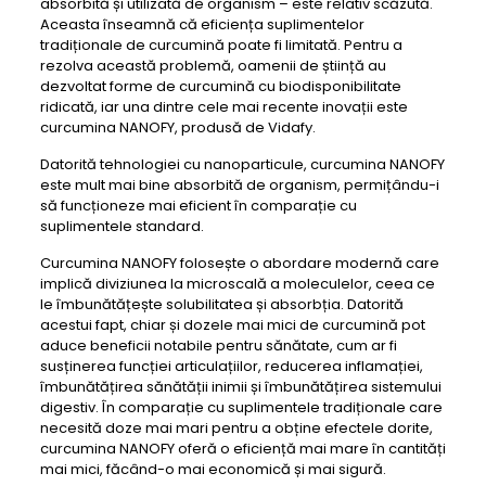
absorbită și utilizată de organism – este relativ scăzută.
Aceasta înseamnă că eficiența suplimentelor
tradiționale de curcumină poate fi limitată. Pentru a
rezolva această problemă, oamenii de știință au
dezvoltat forme de curcumină cu biodisponibilitate
ridicată, iar una dintre cele mai recente inovații este
curcumina NANOFY, produsă de Vidafy.
Datorită tehnologiei cu nanoparticule, curcumina NANOFY
este mult mai bine absorbită de organism, permițându-i
să funcționeze mai eficient în comparație cu
suplimentele standard.
Curcumina NANOFY folosește o abordare modernă care
implică diviziunea la microscală a moleculelor, ceea ce
le îmbunătățește solubilitatea și absorbția. Datorită
acestui fapt, chiar și dozele mai mici de curcumină pot
aduce beneficii notabile pentru sănătate, cum ar fi
susținerea funcției articulațiilor, reducerea inflamației,
îmbunătățirea sănătății inimii și îmbunătățirea sistemului
digestiv. În comparație cu suplimentele tradiționale care
necesită doze mai mari pentru a obține efectele dorite,
curcumina NANOFY oferă o eficiență mai mare în cantități
mai mici, făcând-o mai economică și mai sigură.