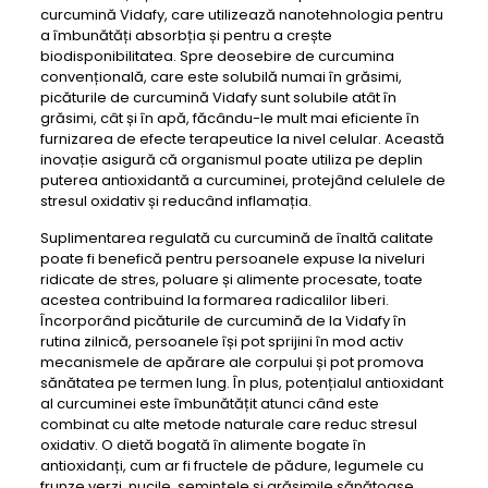
curcumină Vidafy, care utilizează nanotehnologia pentru
a îmbunătăți absorbția și pentru a crește
biodisponibilitatea. Spre deosebire de curcumina
convențională, care este solubilă numai în grăsimi,
picăturile de curcumină Vidafy sunt solubile atât în ​​
grăsimi, cât și în apă, făcându-le mult mai eficiente în
furnizarea de efecte terapeutice la nivel celular. Această
inovație asigură că organismul poate utiliza pe deplin
puterea antioxidantă a curcuminei, protejând celulele de
stresul oxidativ și reducând inflamația.
Suplimentarea regulată cu curcumină de înaltă calitate
poate fi benefică pentru persoanele expuse la niveluri
ridicate de stres, poluare și alimente procesate, toate
acestea contribuind la formarea radicalilor liberi.
Încorporând picăturile de curcumină de la Vidafy în
rutina zilnică, persoanele își pot sprijini în mod activ
mecanismele de apărare ale corpului și pot promova
sănătatea pe termen lung. În plus, potențialul antioxidant
al curcuminei este îmbunătățit atunci când este
combinat cu alte metode naturale care reduc stresul
oxidativ. O dietă bogată în alimente bogate în
antioxidanți, cum ar fi fructele de pădure, legumele cu
frunze verzi, nucile, semințele și grăsimile sănătoase