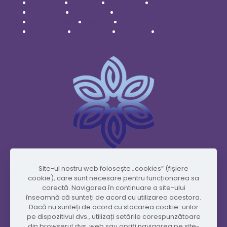
Čeština
Dansk
Deutsch
English
Español
Français
Italiano
Nederlands
Polski
Português
Română
Svenska
Türkçe
Українська
Site-ul nostru web folosește „cookies” (fișiere
www.vidafyglobal.com
cookie), care sunt necesare pentru funcționarea sa
corectă. Navigarea în continuare a site-ului
înseamnă că sunteți de acord cu utilizarea acestora.
Dacă nu sunteți de acord cu stocarea cookie-urilor
pe dispozitivul dvs., utilizați setările corespunzătoare
din browserul dvs. web sau opriți navigarea pe site-