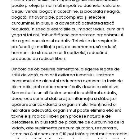
poate proteja și mai mult împotriva daunelor celulare.
Ceaiul verde, bogat în catechine, și ciocolata neagră,
bogată în flavonoide, pot completa și efectele
curcuminei. În plus, s-a dovedit că activitatea fizică
regulată, în special exercițiile cu impact redus, cum ar fi
yoga și tai chi, îmbunătățesc capacitatea organismului
de a gestiona stresul oxidativ. Tehnicile de respirație
profundă și meditația pot, de asemenea, să reducă
hormonii de stres, cum ar fi cortizolul, reducând
producția de radicali liberi.
Dincolo de obiceiurile alimentare, alegerile legate de
stilul de viață, cum ar fi evitarea fumatului, limitarea
consumului de alcool și reducerea expunerii la toxinele
din mediu, pot reduce semnificativ daunele oxidative.
Somnul este un alt factor crucial în echilibrul oxidativ,
deoarece somnul slab crește inflamația și slăbește
apărarea antioxidantă a organismului. Menținând o
hidratare adecvată, organismul poate elimina eficient
toxinele și radicalii liberi prin procese naturale de
detoxifiere. În plus față de picăturile de curcumină de la
Vidafy, alte suplimente precum glutation, resveratrol,
vitamina C și coenzima Q10 pot întări și mai mult protecția