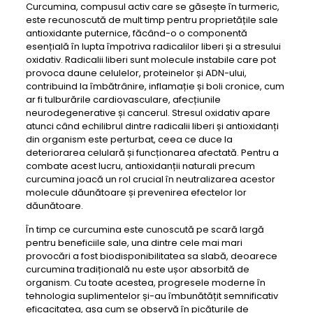
Curcumina, compusul activ care se găsește în turmeric,
este recunoscută de mult timp pentru proprietățile sale
antioxidante puternice, făcând-o o componentă
esențială în lupta împotriva radicalilor liberi și a stresului
oxidativ. Radicalii liberi sunt molecule instabile care pot
provoca daune celulelor, proteinelor și ADN-ului,
contribuind la îmbătrânire, inflamație și boli cronice, cum
ar fi tulburările cardiovasculare, afecțiunile
neurodegenerative și cancerul. Stresul oxidativ apare
atunci când echilibrul dintre radicalii liberi și antioxidanți
din organism este perturbat, ceea ce duce la
deteriorarea celulară și funcționarea afectată. Pentru a
combate acest lucru, antioxidanții naturali precum
curcumina joacă un rol crucial în neutralizarea acestor
molecule dăunătoare și prevenirea efectelor lor
dăunătoare.
În timp ce curcumina este cunoscută pe scară largă
pentru beneficiile sale, una dintre cele mai mari
provocări a fost biodisponibilitatea sa slabă, deoarece
curcumina tradițională nu este ușor absorbită de
organism. Cu toate acestea, progresele moderne în
tehnologia suplimentelor și-au îmbunătățit semnificativ
eficacitatea, așa cum se observă în picăturile de