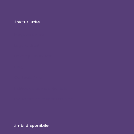
Link-uri utile
Magazin online
Logare client
Deveniți Distribuitor
Blog
Contactaţi-ne
Politica de confidențialitate
Exonerare de responsabilitate
Limbi disponibile