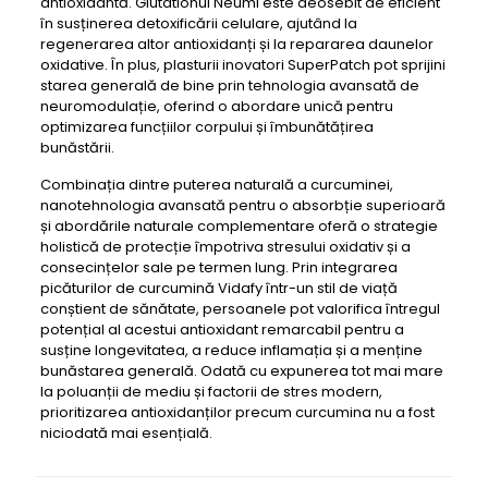
antioxidantă. Glutationul Neumi este deosebit de eficient
în susținerea detoxificării celulare, ajutând la
regenerarea altor antioxidanți și la repararea daunelor
oxidative. În plus, plasturii inovatori SuperPatch pot sprijini
starea generală de bine prin tehnologia avansată de
neuromodulație, oferind o abordare unică pentru
optimizarea funcțiilor corpului și îmbunătățirea
bunăstării.
Combinația dintre puterea naturală a curcuminei,
nanotehnologia avansată pentru o absorbție superioară
și abordările naturale complementare oferă o strategie
holistică de protecție împotriva stresului oxidativ și a
consecințelor sale pe termen lung. Prin integrarea
picăturilor de curcumină Vidafy într-un stil de viață
conștient de sănătate, persoanele pot valorifica întregul
potențial al acestui antioxidant remarcabil pentru a
susține longevitatea, a reduce inflamația și a menține
bunăstarea generală. Odată cu expunerea tot mai mare
la poluanții de mediu și factorii de stres modern,
prioritizarea antioxidanților precum curcumina nu a fost
niciodată mai esențială.