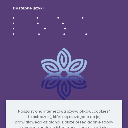
Dostępne języki
Čeština
Dansk
Deutsch
English
Español
Français
Italiano
Nederlands
Polski
Português
Română
Svenska
Türkçe
Українська
Nasza strona internetowa używa plików „cookies”
www.vidafyglobal.com
(ciasteczek), które są niezbędne do jej
prawidłowego działania. Dalsze przeglądanie strony
oznacza zgodę na ich wykorzystanie. Jeżeli nie