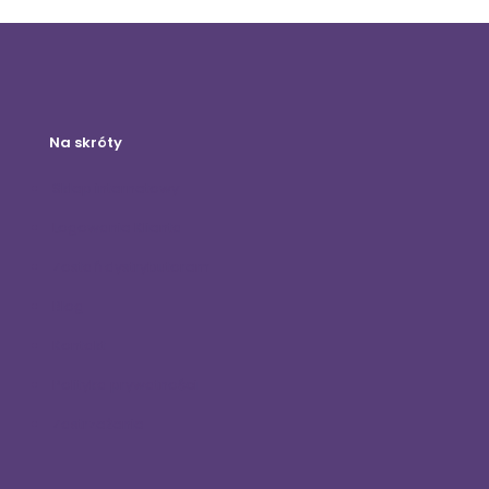
Na skróty
Sklep internetowy
Logowanie Klienta
Zostań dystrybutorem
Blog
Kontakt
Polityka prywatności
Zastrzeżenie