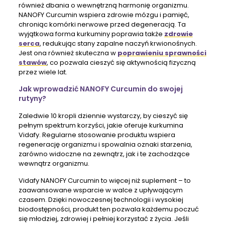
również dbania o wewnętrzną harmonię organizmu.
NANOFY Curcumin wspiera zdrowie mózgu i pamięć,
chroniąc komórki nerwowe przed degeneracją. Ta
wyjątkowa forma kurkuminy poprawia także
zdrowie
serca
, redukując stany zapalne naczyń krwionośnych.
Jest ona również skuteczna w
poprawieniu sprawności
stawów
, co pozwala cieszyć się aktywnością fizyczną
przez wiele lat.
Jak wprowadzić NANOFY Curcumin do swojej
rutyny?
Zaledwie 10 kropli dziennie wystarczy, by cieszyć się
pełnym spektrum korzyści, jakie oferuje kurkumina
Vidafy. Regularne stosowanie produktu wspiera
regenerację organizmu i spowalnia oznaki starzenia,
zarówno widoczne na zewnątrz, jak i te zachodzące
wewnątrz organizmu.
Vidafy NANOFY Curcumin to więcej niż suplement – to
zaawansowane wsparcie w walce z upływającym
czasem. Dzięki nowoczesnej technologii i wysokiej
biodostępności, produkt ten pozwala każdemu poczuć
się młodziej, zdrowiej i pełniej korzystać z życia. Jeśli