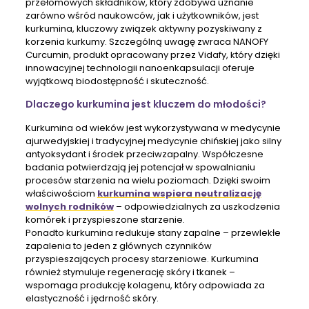
przełomowych składników, który zdobywa uznanie
zarówno wśród naukowców, jak i użytkowników, jest
kurkumina, kluczowy związek aktywny pozyskiwany z
korzenia kurkumy. Szczególną uwagę zwraca NANOFY
Curcumin, produkt opracowany przez Vidafy, który dzięki
innowacyjnej technologii nanoenkapsulacji oferuje
wyjątkową biodostępność i skuteczność.
Dlaczego kurkumina jest kluczem do młodości?
Kurkumina od wieków jest wykorzystywana w medycynie
ajurwedyjskiej i tradycyjnej medycynie chińskiej jako silny
antyoksydant i środek przeciwzapalny. Współczesne
badania potwierdzają jej potencjał w spowalnianiu
procesów starzenia na wielu poziomach. Dzięki swoim
właściwościom
kurkumina wspiera neutralizację
wolnych rodników
– odpowiedzialnych za uszkodzenia
komórek i przyspieszone starzenie.
Ponadto kurkumina redukuje stany zapalne – przewlekłe
zapalenia to jeden z głównych czynników
przyspieszających procesy starzeniowe. Kurkumina
również stymuluje regenerację skóry i tkanek –
wspomaga produkcję kolagenu, który odpowiada za
elastyczność i jędrność skóry.