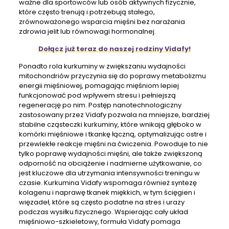
ważne dla sportowców lub osób aktywnych fizycznie,
które często trenują i potrzebują stałego,
zrównoważonego wsparcia mięśni bez narażania
zdrowia jelit lub równowagi hormonalnej.
Dołącz już teraz do naszej rodziny Vidafy!
Ponadto rola kurkuminy w zwiększaniu wydajności
mitochondriów przyczynia się do poprawy metabolizmu
energii mięśniowej, pomagając mięśniom lepiej
funkcjonować pod wpływem stresu i pełniejszą
regenerację po nim. Postęp nanotechnologiczny
zastosowany przez Vidafy pozwala na mniejsze, bardziej
stabilne cząsteczki kurkuminy, które wnikają głęboko w
komórki mięśniowe i tkankę łączną, optymalizując ostre i
przewlekłe reakcje mięśni na ćwiczenia. Powoduje to nie
tylko poprawę wydajności mięśni, ale także zwiększoną
odporność na obciążenie i nadmierne użytkowanie, co
jest kluczowe dla utrzymania intensywności treningu w
czasie. Kurkumina Vidafy wspomaga również syntezę
kolagenu i naprawę tkanek miękkich, w tym ścięgien i
więzadeł, które są często podatne na stres i urazy
podczas wysiłku fizycznego. Wspierając cały układ
mięśniowo-szkieletowy, formuła Vidafy pomaga