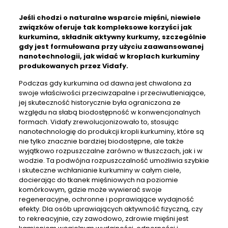
Jeśli chodzi o
naturalne wsparcie mięśni,
niewiele
związków oferuje tak kompleksowe korzyści jak
kurkumina, składnik aktywny kurkumy, szczególnie
gdy jest formułowana przy użyciu zaawansowanej
nanotechnologii, jak widać w kroplach kurkuminy
produkowanych przez Vidafy.
Podczas gdy kurkumina od dawna jest chwalona za
swoje właściwości przeciwzapalne i przeciwutleniające,
jej skuteczność historycznie była ograniczona ze
względu na słabą biodostępność w konwencjonalnych
formach. Vidafy zrewolucjonizowało to, stosując
nanotechnologię do produkcji kropli kurkuminy, które są
nie tylko znacznie bardziej biodostępne, ale także
wyjątkowo rozpuszczalne zarówno w tłuszczach, jak i w
wodzie. Ta podwójna rozpuszczalność umożliwia szybkie
i skuteczne wchłanianie kurkuminy w całym ciele,
docierając do tkanek mięśniowych na poziomie
komórkowym, gdzie może wywierać swoje
regeneracyjne, ochronne i poprawiające wydajność
efekty. Dla osób uprawiających aktywność fizyczną, czy
to rekreacyjnie, czy zawodowo, zdrowie mięśni jest