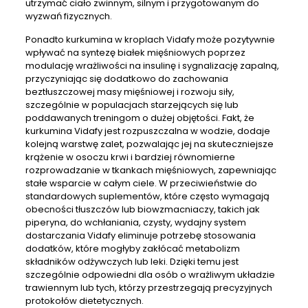
utrzymać ciało zwinnym, silnym i przygotowanym do
wyzwań fizycznych.
Ponadto kurkumina w kroplach Vidafy może pozytywnie
wpływać na syntezę białek mięśniowych poprzez
modulację wrażliwości na insulinę i sygnalizację zapalną,
przyczyniając się dodatkowo do zachowania
beztłuszczowej masy mięśniowej i rozwoju siły,
szczególnie w populacjach starzejących się lub
poddawanych treningom o dużej objętości. Fakt, że
kurkumina Vidafy jest rozpuszczalna w wodzie, dodaje
kolejną warstwę zalet, pozwalając jej na skuteczniejsze
krążenie w osoczu krwi i bardziej równomierne
rozprowadzanie w tkankach mięśniowych, zapewniając
stałe wsparcie w całym ciele. W przeciwieństwie do
standardowych suplementów, które często wymagają
obecności tłuszczów lub biowzmacniaczy, takich jak
piperyna, do wchłaniania, czysty, wydajny system
dostarczania Vidafy eliminuje potrzebę stosowania
dodatków, które mogłyby zakłócać metabolizm
składników odżywczych lub leki. Dzięki temu jest
szczególnie odpowiedni dla osób o wrażliwym układzie
trawiennym lub tych, którzy przestrzegają precyzyjnych
protokołów dietetycznych.