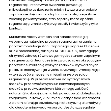
kamieniem węgielnym wydajności, odporności i
regeneracji. Intensywne ćwiczenia powodują
mikroskopijne uszkodzenia mięśni i wyzwalają reakcje
zapalne niezbędne do adaptacji i wzrostu, ale jeśli nie
zostaną powstrzymane, stan zapalny może opóźnić
regenerację, zmniejszyć przyrost siły i zwiększyć ryzyko
kontuzji.
​​Kurkumina Vidafy wzmocniona nanotechnologią
wspomaga naturalne procesy regeneracji organizmu
poprzez modulację stanu zapalnego poprzez kluczowe
szlaki molekularne, takie jak NF-κB i COX-2, pomagając
utrzymać zdrową równowagę między stanem zapalnym
a regeneracją. Jednocześnie zwalcza stres oksydacyjny
poprzez neutralizację wolnych rodników wytwarzanych
podczas intensywnego wysiłku fizycznego, zmniejszając
w ten sposób zmęczenie mięśni i przyspieszając
regenerację. W przeciwieństwie do syntetycznych
środków przeciwbólowych lub konwencjonalnych
środków przeciwzapalnych, które mogą zakłócić
naturalną kaskadę gojenia lub powodować dolegliwości
żołądkowo-jelitowe, kurkumina Vidafy działa w harmonii
z ciałem, oferując bezpieczną, nietoksyczną alternatywę
dla długoterminowego wsparcia. Jest to szczególnie