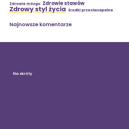
Zdrowie stawów
Zdrowie mózgu
Zdrowy styl życia
środki przeciwzapalne
Najnowsze komentarze
Na skróty
Sklep internetowy
Logowanie Klienta
Zostań dystrybutorem
Blog
Kontakt