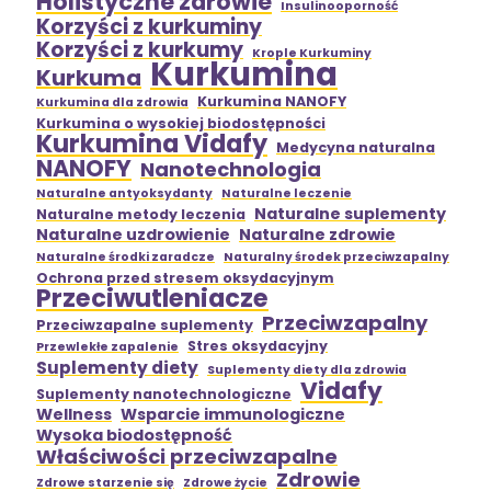
Holistyczne zdrowie
Insulinooporność
Korzyści z kurkuminy
Korzyści z kurkumy
Krople Kurkuminy
Kurkumina
Kurkuma
Kurkumina NANOFY
Kurkumina dla zdrowia
Kurkumina o wysokiej biodostępności
Kurkumina Vidafy
Medycyna naturalna
NANOFY
Nanotechnologia
Naturalne antyoksydanty
Naturalne leczenie
Naturalne suplementy
Naturalne metody leczenia
Naturalne uzdrowienie
Naturalne zdrowie
Naturalne środki zaradcze
Naturalny środek przeciwzapalny
Ochrona przed stresem oksydacyjnym
Przeciwutleniacze
Przeciwzapalny
Przeciwzapalne suplementy
Stres oksydacyjny
Przewlekłe zapalenie
Suplementy diety
Suplementy diety dla zdrowia
Vidafy
Suplementy nanotechnologiczne
Wellness
Wsparcie immunologiczne
Wysoka biodostępność
Właściwości przeciwzapalne
Zdrowie
Zdrowe starzenie się
Zdrowe życie