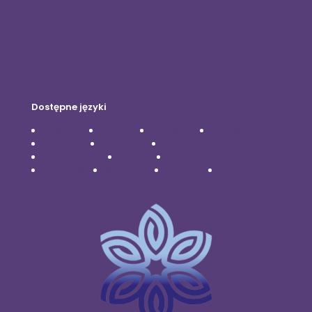
Polityka prywatności
Zastrzeżenie
Dostępne języki
Čeština
Dansk
Deutsch
English
Español
Français
Italiano
Nederlands
Polski
Português
Română
Svenska
Türkçe
Українська