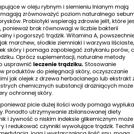
ujące w oleju rybnym i siemieniu lnianym mają
 pomagają zrównoważyć poziom naturalnego sebu
rysków. Probiotyki wspierają zdrowie jelit, które je
, ponieważ brak równowagi w liczbie bakterii
alny i pogorszyć trądzik. Witamina A, powszechni
ak marchew, słodkie ziemniaki i warzywa liściaste
ek skóry i pomaga zapobiegać zatykaniu porów, 
ądziku. Oprócz suplementacji, naturalne metody
wo usprawnić
leczenie trądziku.
Stosowanie
ów produktów do pielęgnacji skóry, oczyszczanie
mi jak olejek z drzewa herbacianego lub ekstrakt 
e ostrych chemicznych substancji drażniących może
ry ochronnej skóry.
, ponieważ picie dużej ilości wody pomaga wypłuk
ry. Ponadto utrzymywanie zbilansowanej diety
nik i żywność o niskim indeksie glikemicznym może
y i redukować czynniki wywołujące trądzik. Techni
medytacja, joga i wystarczająca ilość snu, mogą