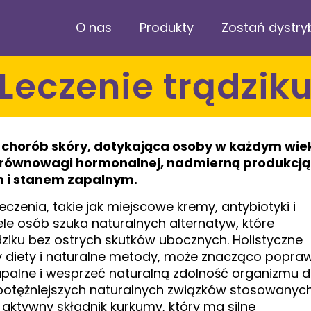
O nas
Produkty
Zostań dystr
Leczenie trądzik
h chorób skóry, dotykająca osoby w każdym wie
 równowagi hormonalnej, nadmierną produkcją
 i stanem zapalnym.
zenia, takie jak miejscowe kremy, antybiotyki i
ele osób szuka naturalnych alternatyw, które
dziku bez ostrych skutków ubocznych. Holistyczne
 diety i naturalne metody, może znacząco popraw
zapalne i wesprzeć naturalną zdolność organizmu 
jpotężniejszych naturalnych związków stosowanyc
, aktywny składnik kurkumy, który ma silne