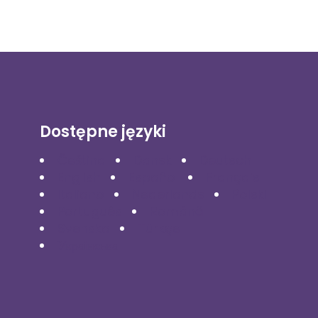
Dostępne języki
Čeština
Dansk
Deutsch
English
Español
Français
Italiano
Nederlands
Polski
Português
Română
Svenska
Türkçe
Українська