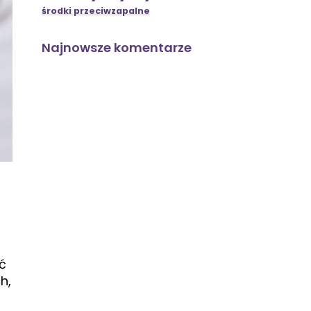
środki przeciwzapalne
Najnowsze komentarze
ć
h,