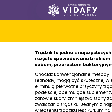
Trądzik to jedna z najczęstszyc
i często spowodowana brakiem
sebum, przerostem bakteryjnym
Chociaż konwencjonalne metody lec
retinoidy, mogą być skuteczne, wi
eliminują pierwotne przyczyny trą
podejście, obejmujące suplementy
zdrowie skóry, zmniejszyć stany 
zwalczania trądziku. Jednym z na
w leczeniu trądziku jest kurkumina