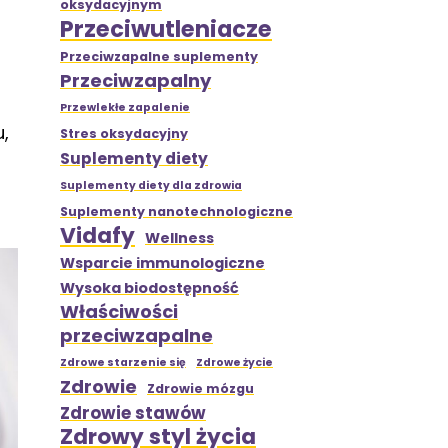
oksydacyjnym
Przeciwutleniacze
Przeciwzapalne suplementy
Przeciwzapalny
Przewlekłe zapalenie
,
Stres oksydacyjny
Suplementy diety
Suplementy diety dla zdrowia
Suplementy nanotechnologiczne
Vidafy
Wellness
Wsparcie immunologiczne
Wysoka biodostępność
Właściwości
przeciwzapalne
Zdrowe starzenie się
Zdrowe życie
Zdrowie
Zdrowie mózgu
Zdrowie stawów
Zdrowy styl życia