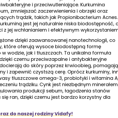
iwbakteryjne i przeciwutleniające. Kurkumina
, zmniejszać zaczerwienienia i obrzęki oraz
ych trądzik, takich jak Propionibacterium Acnes.
kuminą jest jej naturalnie niska biodostępność, 
ci z jej wchłanianiem i efektywnym wykorzystaniem
iężone dzięki zaawansowanej nanotechnologii, co
y, które oferują wysoce biodostępną formę
w wodzie, jak i tłuszczach. Ta unikalna formuła
dzięki czemu przeciwzapalne i antybakteryjne
 docierają do skóry poprzez krwioobieg, pomagaj
zny i zapewnić czystszą cerę. Oprócz kurkuminy, in
kwasy tłuszczowe omega-3, probiotyki i witamina A
czeniu trądziku. Cynk jest niezbędnym minerałem
gulowania produkcji sebum, łagodzenia stanów
 się ran, dzięki czemu jest bardzo korzystny dla
eraz do naszej rodziny Vidafy!