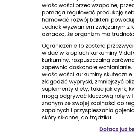
właściwości przeciwzapalne, przec
pomaga regulować produkcję sebum
hamować rozwój bakterii powodując
Jednak wyzwaniem związanym z kur
oznacza, że ​​organizm ma trudnoś
Ograniczenie to zostało przezwyc
widać w kroplach kurkuminy Vidaf
kurkuminy, rozpuszczalną zarówno 
zapewnia doskonałe wchłanianie, 
właściwości kurkuminy skutecznie
złagodzić wypryski, zmniejszyć bli
suplementy diety, takie jak cynk, 
mogą odgrywać kluczową rolę w le
znanym ze swojej zdolności do re
zapalnych i przyspieszania gojenia
skóry skłonnej do trądziku.
Dołącz już t