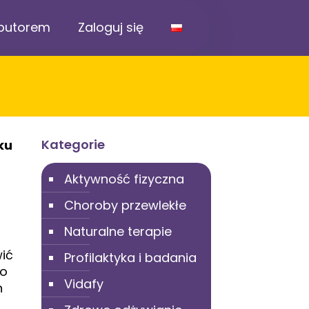
ybutorem
Zaloguj się
u
Kategorie
ku
Aktywność fizyczna
Choroby przewlekłe
Naturalne terapie
ić
Profilaktyka i badania
do
Vidafy
h