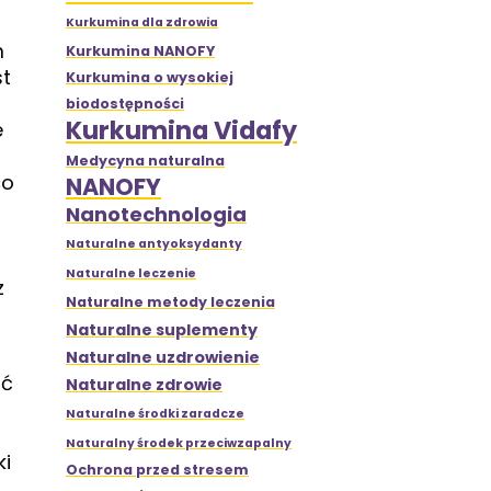
Kurkumina dla zdrowia
m
Kurkumina NANOFY
st
Kurkumina o wysokiej
biodostępności
Kurkumina Vidafy
e
,
Medycyna naturalna
co
NANOFY
Nanotechnologia
Naturalne antyoksydanty
Naturalne leczenie
z
Naturalne metody leczenia
Naturalne suplementy
Naturalne uzdrowienie
ać
Naturalne zdrowie
Naturalne środki zaradcze
Naturalny środek przeciwzapalny
ki
Ochrona przed stresem