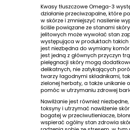
Kwasy tłuszczowe Omega-3 występ
działanie przeciwzapalne, które
w skórze i zmniejszyć nasilenie wyp
ściśle powiązane ze stanami skóry
jelitowych może wywołać stan zap
występująca w produktach takich j
jest niezbędna do wymiany komór
jest jedną z głównych przyczyn tr
pielęgnacji skóry mogą dodatko
delikatnych, nie zatykających por
twarzy łagodnymi składnikami, taki
zielonej herbaty, a także unikani
pomóc w utrzymaniu zdrowej barie
Nawilżanie jest również niezbędne
toksyny i utrzymać nawilżenie skó
bogatej w przeciwutleniacze, błon
wspierać ogólny stan zdrowia skór
radzenia sobie ze stresem, w tym 