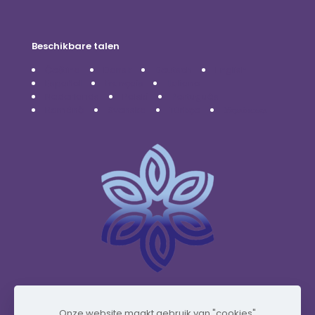
Beschikbare talen
Čeština
Dansk
Deutsch
English
Español
Français
Italiano
Nederlands
Polski
Português
Română
Svenska
Türkçe
Українська
www.vidafyglobal.com
Onze website maakt gebruik van "cookies"