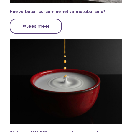
Hoe verbetert curcumine het vetmetabolisme?
Lees meer