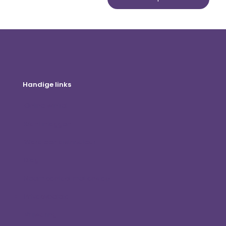
Handige links
Online winkel
Klant inloggen
Word een distributeur
Blog
Neem contact met ons op
Privacybeleid
Vrijwaring