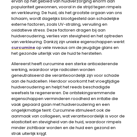
ervan op het gebied van huidverzorging enorm aan
populariteit gewonnen, vooral in de strijd tegen rimpels
en verkleuring. De huid, als het grootste orgaan van ons
lichaam, wordt dagelijks blootgesteld aan schadelijke
externe factoren, zoals UV-straling, vervuiling en
oxidatieve stress. Deze factoren dragen bij aan
huidveroudering, verlies van stevigheid en het optreden
van verkleuring. Dankzij zijn unieke eigenschappen werkt
curcumine
op vele niveaus om de jeugdige glans en
het gezonde uiterlijk van de huid te herstellen.
Allereerst heeft curcumine een sterke antioxiderende
werking, waardoor vrije radicalen worden
geneutraliseerd die verantwoordelijk zijn voor schade
aan de huidcellen. Hierdoor voorkomt het vroegtijdige
huidveroudering en helpt het reeds beschadigde
weefsels te regenereren. De ontstekingsremmende
eigenschappen verminderen roodheid en irritatie die
vaak gepaard gaan met huidveroudering en een
ongelijkmatige teint. Curcumine stimuleert ook de
aanmaak van collageen, wat verantwoordelijk is voor de
elasticiteit en stevigheid van de huid, waardoor rimpels
minder zichtbaar worden en de huid een gezond en
strak uiterlijk krijgt.