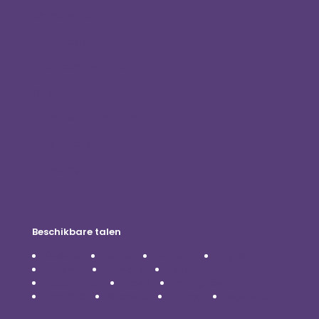
Online winkel
Klant inloggen
Word een distributeur
Blog
Neem contact met ons op
Privacybeleid
Vrijwaring
Beschikbare talen
Čeština
Dansk
Deutsch
English
Español
Français
Italiano
Nederlands
Polski
Português
Română
Svenska
Türkçe
Українська