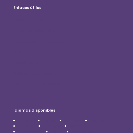
Enlaces útiles
Tienda en línea
Inicio de sesión del cliente
Conviértete en distribuidor
Blog
Contáctenos
Política de privacidad
Descargo de responsabilidad
Idiomas disponibles
Čeština
Dansk
Deutsch
English
Español
Français
Italiano
Nederlands
Polski
Português