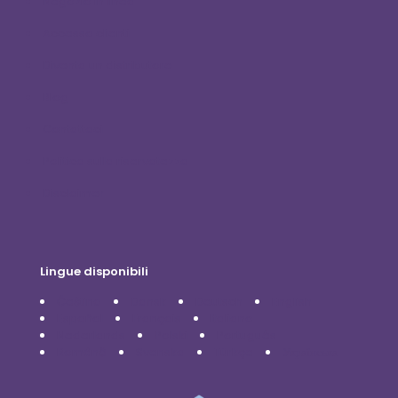
Negozio in linea
Accesso clienti
Diventa un distributore
Blog
Contattaci
Politica sulla riservatezza
Disclaimer
Lingue disponibili
Čeština
Dansk
Deutsch
English
Español
Français
Italiano
Nederlands
Polski
Português
Română
Svenska
Türkçe
Українська