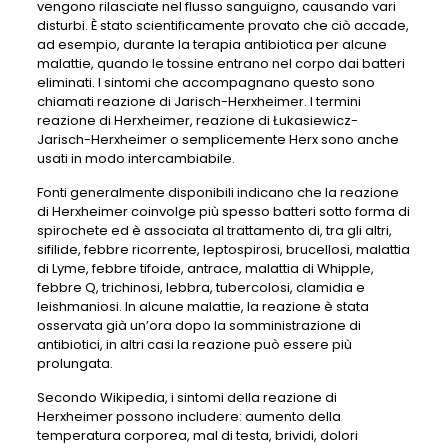
vengono rilasciate nel flusso sanguigno, causando vari
disturbi. È stato scientificamente provato che ciò accade,
ad esempio, durante la terapia antibiotica per alcune
malattie, quando le tossine entrano nel corpo dai batteri
eliminati. I sintomi che accompagnano questo sono
chiamati reazione di Jarisch-Herxheimer. I termini
reazione di Herxheimer, reazione di Łukasiewicz-
Jarisch-Herxheimer o semplicemente Herx sono anche
usati in modo intercambiabile.
Fonti generalmente disponibili indicano che la reazione
di Herxheimer coinvolge più spesso batteri sotto forma di
spirochete ed è associata al trattamento di, tra gli altri,
sifilide, febbre ricorrente, leptospirosi, brucellosi, malattia
di Lyme, febbre tifoide, antrace, malattia di Whipple,
febbre Q, trichinosi, lebbra, tubercolosi, clamidia e
leishmaniosi. In alcune malattie, la reazione è stata
osservata già un’ora dopo la somministrazione di
antibiotici, in altri casi la reazione può essere più
prolungata.
Secondo Wikipedia, i sintomi della reazione di
Herxheimer possono includere: aumento della
temperatura corporea, mal di testa, brividi, dolori