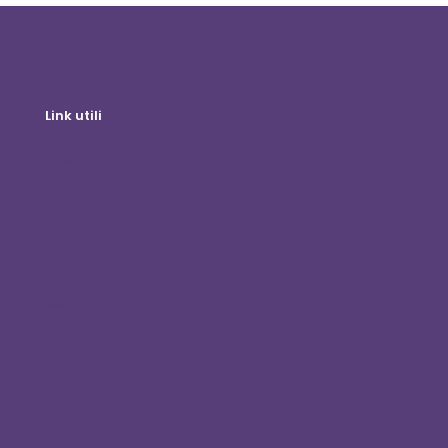
Link utili
Negozio in linea
Accesso clienti
Diventa un distributore
Blog
Contattaci
Politica sulla riservatezza
Disclaimer