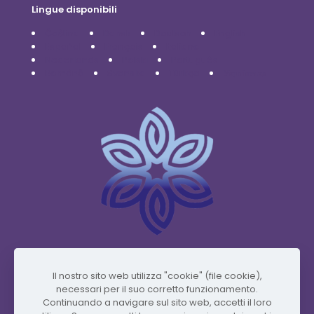
Lingue disponibili
Čeština
Dansk
Deutsch
English
Español
Français
Italiano
Nederlands
Polski
Português
Română
Svenska
Türkçe
Українська
www.vidafyglobal.com
Il nostro sito web utilizza "cookie" (file cookie),
necessari per il suo corretto funzionamento.
Continuando a navigare sul sito web, accetti il ​​loro