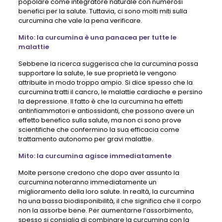
popolare come integratore naturale con numerosi
benefici per la salute. Tuttavia, ci sono molti miti sulla
curcumina che vale la pena verificare.
Mito: la curcumina è una panacea per tutte le
malattie
Sebbene la ricerca suggerisca che la curcumina possa
supportare la salute, le sue proprietà le vengono
attribuite in modo troppo ampio. Si dice spesso che la
curcumina tratti il ​​cancro, le malattie cardiache e persino
la depressione. Il fatto è che la curcumina ha effetti
antinfiammatori e antiossidanti, che possono avere un
effetto benefico sulla salute, ma non ci sono prove
scientifiche che confermino la sua efficacia come
trattamento autonomo per gravi malattie.
Mito: la curcumina agisce immediatamente
Molte persone credono che dopo aver assunto la
curcumina noteranno immediatamente un
miglioramento della loro salute. In realtà, la curcumina
ha una bassa biodisponibilità, il che significa che il corpo
non la assorbe bene. Per aumentarne l’assorbimento,
spesso si consiglia di combinare la curcumina con la