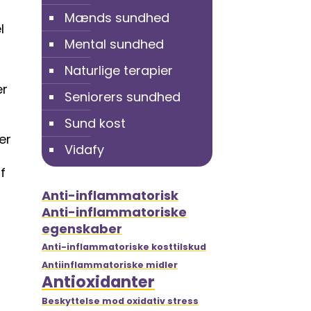
Mænds sundhed
l
Mental sundhed
Naturlige terapier
er
Seniorers sundhed
Sund kost
er
Vidafy
f
Anti-inflammatorisk
Anti-inflammatoriske
egenskaber
Anti-inflammatoriske kosttilskud
Antiinflammatoriske midler
Antioxidanter
Beskyttelse mod oxidativ stress