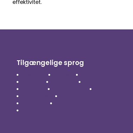
effektivitet.
Tilgængelige sprog
Čeština
Dansk
Deutsch
English
Español
Français
Italiano
Nederlands
Polski
Português
Română
Svenska
Türkçe
Українська