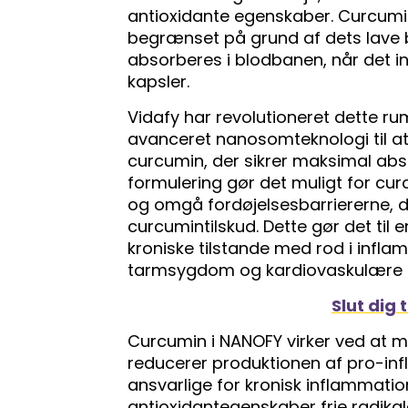
antioxidante egenskaber. Curcumin
begrænset på grund af dets lave bio
absorberes i blodbanen, når det in
kapsler.
Vidafy har revolutioneret dette 
avanceret nanosomteknologi til at
curcumin, der sikrer maksimal abso
formulering gør det muligt for cu
og omgå fordøjelsesbarriererne, de
curcumintilskud. Dette gør det til 
kroniske tilstande med rod i infl
tarmsygdom og kardiovaskulære 
Slut dig 
Curcumin i NANOFY virker ved at mo
reducerer produktionen af ​​pro-in
ansvarlige for kronisk inflammatio
antioxidantegenskaber frie radika