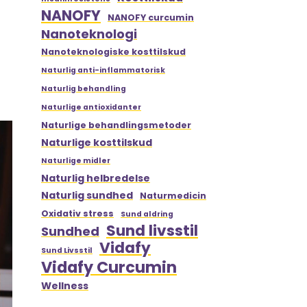
NANOFY
NANOFY curcumin
Nanoteknologi
Nanoteknologiske kosttilskud
Naturlig anti-inflammatorisk
Naturlig behandling
Naturlige antioxidanter
Naturlige behandlingsmetoder
Naturlige kosttilskud
Naturlige midler
Naturlig helbredelse
Naturlig sundhed
Naturmedicin
Oxidativ stress
Sund aldring
Sund livsstil
Sundhed
Vidafy
Sund Livsstil
Vidafy Curcumin
Wellness