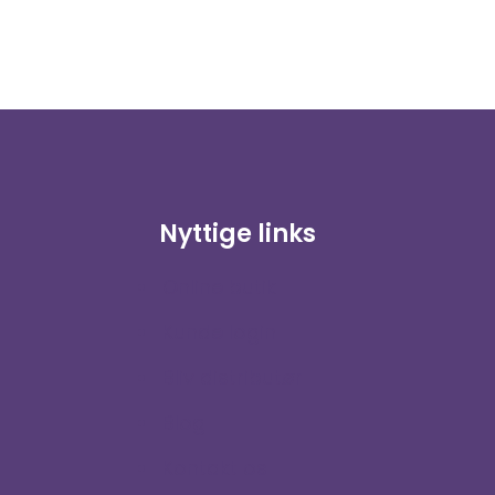
Nyttige links
Online butik
Kunde login
Bliv distributør
Blog
Kontakt os