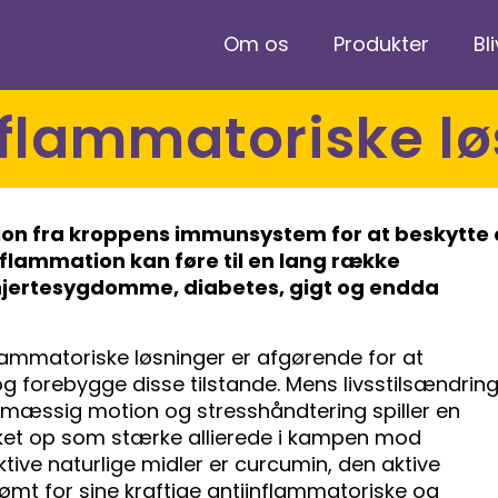
Om os
Produkter
Bl
inflammatoriske l
tion fra kroppens immunsystem for at beskytte
nflammation kan føre til en lang række
jertesygdomme, diabetes, gigt og endda
nflammatoriske løsninger er afgørende for at
g forebygge disse tilstande. Mens livsstilsændrin
lmæssig motion og stresshåndtering spiller en
ukket op som stærke allierede i kampen mod
tive naturlige midler er curcumin, den aktive
rømt for sine kraftige antiinflammatoriske og