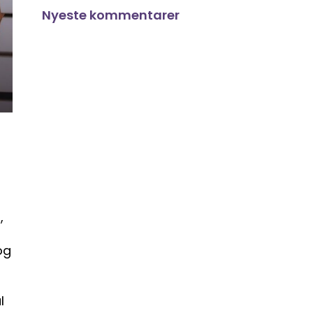
Nyeste kommentarer
,
og
l