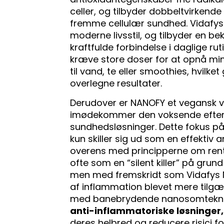
celler, og tilbyder dobbeltvirkend
fremme cellulær sundhed. Vidafys
moderne livsstil, og tilbyder en b
kraftfulde forbindelse i daglige rut
kræve store doser for at opnå min
til vand, te eller smoothies, hvil
overlegne resultater.
Derudover er NANOFY et vegansk ven
imødekommer den voksende efters
sundhedsløsninger. Dette fokus på 
kun skiller sig ud som en effekti
overens med principperne om rent 
ofte som en “silent killer” på grund
men med fremskridt som Vidafys 
af inflammation blevet mere tilgæ
med banebrydende nanosomteknol
anti-inflammatoriske løsninger,
deres helbred og reducere risici 