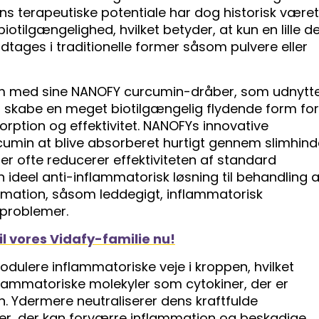
s terapeutiske potentiale har dog historisk været
tilgængelighed, hvilket betyder, at kun en lille de
dtages i traditionelle former såsom pulvere eller
rum med sine NANOFY curcumin-dråber, som udnytt
 skabe en meget biotilgængelig flydende form for
rption og effektivitet. NANOFYs innovative
rcumin at blive absorberet hurtigt gennem slimhind
r ofte reducerer effektiviteten af ​​standard
en ideel anti-inflammatorisk løsning til behandling a
ammation, såsom leddegigt, inflammatorisk
problemer.
til vores Vidafy-familie nu!
dulere inflammatoriske veje i kroppen, hvilket
flammatoriske molekyler som cytokiner, der er
n. Ydermere neutraliserer dens kraftfulde
ler, der kan forværre inflammation og beskadige