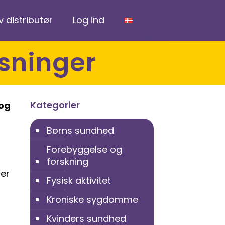
iv distributør
Log ind
øsninger
Kategorier
 og
Børns sundhed
Forebyggelse og
forskning
ger
Fysisk aktivitet
Kroniske sygdomme
Kvinders sundhed