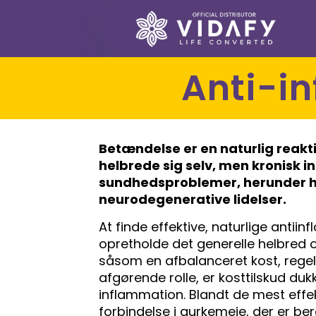
Anti-
Betændelse er en naturlig reak
helbrede sig selv, men kronisk i
sundhedsproblemer, herunder h
neurodegenerative lidelser.
At finde effektive, naturlige antii
opretholde det generelle helbred o
såsom en afbalanceret kost, rege
afgørende rolle, er kosttilskud d
inflammation. Blandt de mest effek
forbindelse i gurkemeje, der er be