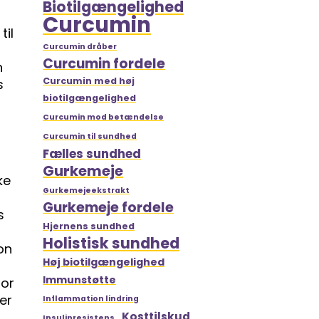
Biotilgængelighed
Curcumin
til
Curcumin dråber
Curcumin fordele
n
Curcumin med høj
s
biotilgængelighed
Curcumin mod betændelse
Curcumin til sundhed
Fælles sundhed
Gurkemeje
ke
Gurkemejeekstrakt
Gurkemeje fordele
s
Hjernens sundhed
Holistisk sundhed
on
Høj biotilgængelighed
Immunstøtte
or
er
Inflammation lindring
Kosttilskud
Insulinresistens