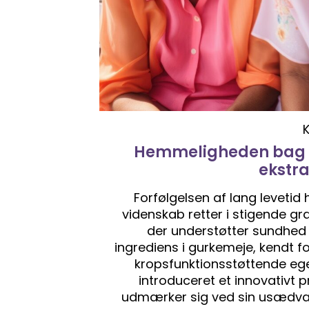
Hemmeligheden bag la
ekstr
Forfølgelsen af ​​lang levet
videnskab retter i stigende 
der understøtter sundhed o
ingrediens i gurkemeje, kendt f
kropsfunktionsstøttende egen
introduceret et innovativt 
udmærker sig ved sin usædvanl