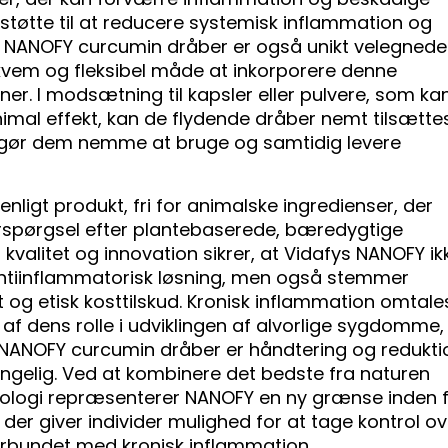
e støtte til at reducere systemisk inflammation og
 NANOFY curcumin dråber er også unikt velegnede 
ekvem og fleksibel måde at inkorporere denne
iner. I modsætning til kapsler eller pulvere, som ka
imal effekt, kan de flydende dråber nemt tilsætte
ket gør dem nemme at bruge og samtidig levere
ligt produkt, fri for animalske ingredienser, der
pørgsel efter plantebaserede, bæredygtige
kvalitet og innovation sikrer, at Vidafys NANOFY ik
v antiinflammatorisk løsning, men også stemmer
og etisk kosttilskud. Kronisk inflammation omtale
 af dens rolle i udviklingen af ​​alvorlige sygdomme,
NANOFY curcumin dråber er håndtering og redukti
ngelig. Ved at kombinere det bedste fra naturen
ogi repræsenterer NANOFY en ny grænse inden f
der giver individer mulighed for at tage kontrol ov
forbundet med kronisk inflammation.