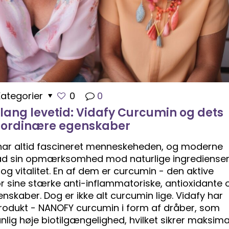
Kategorier
0
0
ng levetid: Vidafy Curcumin og dets
aordinære egenskaber
id har altid fascineret menneskeheden, og moderne
grad sin opmærksomhed mod naturlige ingredienser
g vitalitet. En af dem er curcumin - den aktive
or sine stærke anti-inflammatoriske, antioxidante 
skaber. Dog er ikke alt curcumin lige. Vidafy har
produkt - NANOFY curcumin i form af dråber, som
ig høje biotilgængelighed, hvilket sikrer maksima