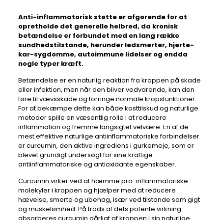
Anti-inflammatorisk støtte
er afgørende for at
opretholde det generelle helbred, da kronisk
betændelse er forbundet med en lang række
sundhedstilstande, herunder ledsmerter, hjerte-
kar-sygdomme, autoimmune lidelser og endda
nogle typer kræft.
Betændelse er en naturlig reaktion fra kroppen på skade
eller infektion, men når den bliver vedvarende, kan den
føre til vævsskade og forringe normale kropsfunktioner.
For at bekæmpe dette kan både kosttilskud og naturlige
metoder spille en væsentlig rolle i at reducere
inflammation og fremme langsigtet velvære. En af de
mest effektive naturlige antiinflammatoriske forbindelser
er curcumin, den aktive ingrediens i gurkemeje, som er
blevet grundigt undersøgt for sine kraftige
antiinflammatoriske og antioxidante egenskaber.
Curcumin virker ved at hæmme pro-inflammatoriske
molekyler i kroppen og hjælper med at reducere
hævelse, smerte og ubehag, især ved tilstande som gigt
og muskelømhed. På trods af dets potente virkning
absorberes curcumin dårligt af kroppen i sin naturlige