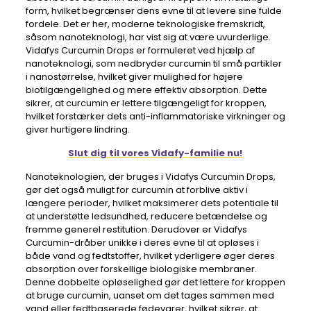
form, hvilket begrænser dens evne til at levere sine fulde
fordele. Det er her, moderne teknologiske fremskridt,
såsom nanoteknologi, har vist sig at være uvurderlige.
Vidafys Curcumin Drops er formuleret ved hjælp af
nanoteknologi, som nedbryder curcumin til små partikler
i nanostørrelse, hvilket giver mulighed for højere
biotilgængelighed og mere effektiv absorption. Dette
sikrer, at curcumin er lettere tilgængeligt for kroppen,
hvilket forstærker dets anti-inflammatoriske virkninger og
giver hurtigere lindring.
Slut dig til vores Vidafy-familie nu!
Nanoteknologien, der bruges i Vidafys Curcumin Drops,
gør det også muligt for curcumin at forblive aktiv i
længere perioder, hvilket maksimerer dets potentiale til
at understøtte ledsundhed, reducere betændelse og
fremme generel restitution. Derudover er Vidafys
Curcumin-dråber unikke i deres evne til at opløses i
både vand og fedtstoffer, hvilket yderligere øger deres
absorption over forskellige biologiske membraner.
Denne dobbelte opløselighed gør det lettere for kroppen
at bruge curcumin, uanset om det tages sammen med
vand eller fedtbaserede fødevarer, hvilket sikrer, at