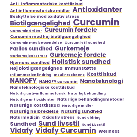
Anti-inflammatoriske kosttilskud
Antioxidanter
Antiinflammatoriske midler
Beskyttelse mod oxidativ stress
Curcumin
Biotilgængelighed
Curcumin fordele
Curcumin dråber
Curcumin med høj biotilgængelighed
Curcumin mod betændelse
Curcumin til sundhed
Gurkemeje
Fælles sundhed
Gurkemeje fordele
Gurkemejeekstrakt
Holistisk sundhed
Hjernens sundhed
Høj biotilgængelighed
Immunstøtte
Kosttilskud
Inflammation lindring
Insulinresistens
NANOFY
Nanoteknologi
NANOFY curcumin
Nanoteknologiske kosttilskud
Naturlig anti-inflammatorisk
Naturlig behandling
Naturlige behandlingsmetoder
Naturlige antioxidanter
Naturlige kosttilskud
Naturlige midler
Naturlig helbredelse
Naturlig sundhed
Naturmedicin
Oxidativ stress
Sund aldring
Sund livsstil
Sundhed
Sund Livsstil
Vidafy Curcumin
Vidafy
Wellness