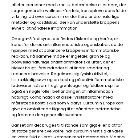
atleter, personer med kronisk betændelse eller dem, der
søger generelle wellness-fordele, kan opleve dens fulde
virkning. Ud over curcumin er der flere andre naturlige
metoder og kosttilskud, der kan understøtte kroppens
evne til at håndtere inflammation.
Omega-3 fedtsyrer, der findes i fiskeolie og hørfrø, er
kendt for deres antiinflammatoriske egenskaber, da de
hjælper med at balancere kroppens inflammatoriske
reaktion. På samme måde er ingefær, grøn te og
boswellia naturlige antiinflammatoriske urter, der er
blevet brugt i århundreder til at lindre smerter og
reducere hævelse. Regelmæssig fysisk aktivitet,
tilstrækkelig søvn og en kost rig på anti-inflammatoriske
fødevarer, såsom frugt, grøntsager og fuldkorn, spiller
også en nøglerolle i behandlingen af ​​inflammation
naturligt. Kombination af disse livsstilsfaktorer med
målrettede kosttilskud som Vidafys Curcumin Drops kan
give en omfattende tilgang til at håndtere betændelse
og fremme den generelle sundhed.
Uanset om det bruges til tilstande som gigt eller blot for
at støtte generelt velvære, har curcumin vist sig at være
en værdifuld allieret i kampen mod betændelse. Vidafys