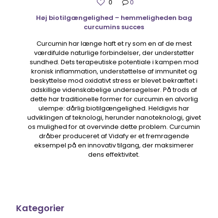
0
0
Høj biotilgængelighed – hemmeligheden bag
curcumins succes
Curcumin har længe haft et ry som en af ​​de mest
værdifulde naturlige forbindelser, der understøtter
sundhed. Dets terapeutiske potentiale i kampen mod
kronisk inflammation, understøttelse af immunitet og
beskyttelse mod oxidativt stress er blevet bekræftet i
adskillige videnskabelige undersøgelser. På trods af
dette har traditionelle former for curcumin en alvorlig
ulempe: dårlig biotilgængelighed. Heldigvis har
udviklingen af ​​teknologi, herunder nanoteknologi, givet
os mulighed for at overvinde dette problem. Curcumin
dråber produceret af Vidafy er et fremragende
eksempel på en innovativ tilgang, der maksimerer
dens effektivitet.
Kategorier