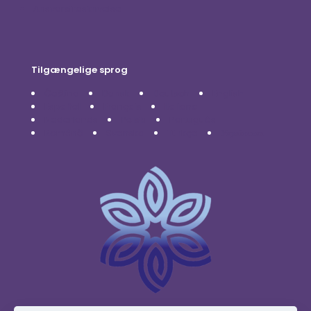
Ansvarsfraskrivelse
Tilgængelige sprog
Čeština
Dansk
Deutsch
English
Español
Français
Italiano
Nederlands
Polski
Português
Română
Svenska
Türkçe
Українська