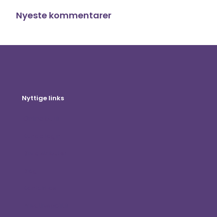
Nyeste kommentarer
Nyttige links
Online butik
Kunde login
Bliv distributør
Blog
Kontakt os
Privatlivspolitik