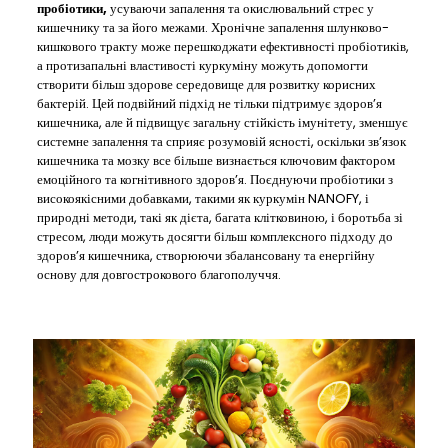
пробіотики,
усуваючи запалення та окислювальний стрес у
кишечнику та за його межами. Хронічне запалення шлунково-
кишкового тракту може перешкоджати ефективності пробіотиків,
а протизапальні властивості куркуміну можуть допомогти
створити більш здорове середовище для розвитку корисних
бактерій. Цей подвійний підхід не тільки підтримує здоров’я
кишечника, але й підвищує загальну стійкість імунітету, зменшує
системне запалення та сприяє розумовій ясності, оскільки зв’язок
кишечника та мозку все більше визнається ключовим фактором
емоційного та когнітивного здоров’я. Поєднуючи пробіотики з
високоякісними добавками, такими як куркумін NANOFY, і
природні методи, такі як дієта, багата клітковиною, і боротьба зі
стресом, люди можуть досягти більш комплексного підходу до
здоров’я кишечника, створюючи збалансовану та енергійну
основу для довгострокового благополуччя.