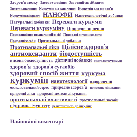
Здоров'я мозку
Здорове старіння
Здоровий спосіб життя
Зняття запалення
Куркумін від запалення
Куркумін для здоров'я
НАНОФИ
Нанотехнологічні добавки
Куркумінові краплі
Переваги куркуми
Натуральні добавки
Переваги куркуміну
Природне зцілення
Природний протизапальний засіб
Природні антиоксиданти
Протизапальні добавки
Природні засоби
Цілісне здоров'я
Протизапальні ліки
антиоксиданти
біодоступність
дієтичні добавки
висока біодоступність
екстракт куркуми
здоров'я
здоров'я суглобів
здоровий спосіб життя
куркума
куркумін
нанотехнології
оздоровчий
природне здоров'я
окислювальний стрес
природне лікування
природні ліки
природні методи лікування
протизапальні властивості
протизапальні засоби
підтримка імунітету
резистентність до інсуліну
Найновіші коментарі