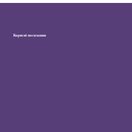
Корисні посилання
Інтернет-магазин
Вхід клієнта
Станьте дистриб’ютором
Блог
Зв’яжіться з нами
Політика конфіденційності
Відмова від відповідальності