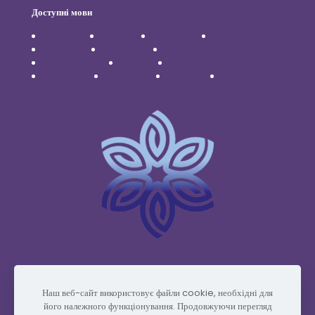
Доступні мови
Čeština
Dansk
Deutsch
English
Español
Français
Italiano
Nederlands
Polski
Português
Română
Svenska
Türkçe
Українська
www.vidafyglobal.com
Наш веб-сайт використовує файли cookie, необхідні для
його належного функціонування. Продовжуючи перегляд