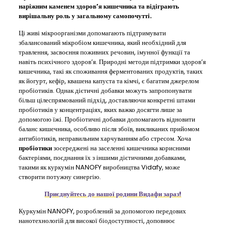
наріжним каменем здоров’я кишечника та відіграють
вирішальну роль у загальному самопочутті.
Ці живі мікроорганізми допомагають підтримувати
збалансований мікробіом кишечника, який необхідний для
травлення, засвоєння поживних речовин, імунної функції та
навіть психічного здоров’я. Природні методи підтримки здоров’я
кишечника, такі як споживання ферментованих продуктів, таких
як йогурт, кефір, квашена капуста та кімчі, є багатим джерелом
пробіотиків. Однак дієтичні добавки можуть запропонувати
більш цілеспрямований підхід, доставляючи конкретні штами
пробіотиків у концентраціях, яких важко досягти лише за
допомогою їжі. Пробіотичні добавки допомагають відновити
баланс кишечника, особливо після збоїв, викликаних прийомом
антибіотиків, неправильним харчуванням або стресом. Хоча
пробіотики
зосереджені на заселенні кишечника корисними
бактеріями, поєднання їх з іншими дієтичними добавками,
такими як куркумін NANOFY виробництва Vidafy, може
створити потужну синергію.
Приєднуйтесь до нашої родини Видафи зараз!
Куркумін NANOFY, розроблений за допомогою передових
нанотехнологій для високої біодоступності, доповнює