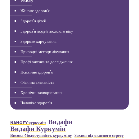
Vidafy
Жіноче здоров'я
Здоров'я дітей
Здоров'я людей похилого віку
Здорове харчування
Природні методи лікування
Профілактика та дослідження
Психічне здоров'я
Фізична активність
Хронічні захворювання
Чоловіче здоров'я
Видафи
NANOFY куркумін
Видафи Куркумін
Висока біодоступність куркуміну
Захист від окисного стресу