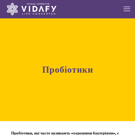
пробіотики
Пробіотики, які часто називають «хорошими бактеріями», є